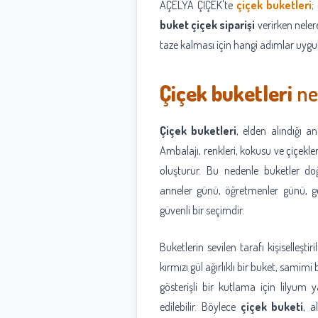
AÇELYA ÇİÇEK'te
çiçek buketleri
;
buket çiçek siparişi
verirken neler
taze kalması için hangi adımlar uygula
Çiçek buketleri
ne
Çiçek buketleri
, elden alındığı 
Ambalajı, renkleri, kokusu ve çiçekler
oluşturur. Bu nedenle buketler do
anneler günü, öğretmenler günü, g
güvenli bir seçimdir.
Buketlerin sevilen tarafı kişiselleştir
kırmızı gül ağırlıklı bir buket, samimi
gösterişli bir kutlama için lilyum y
edilebilir. Böylece
çiçek buketi
, a