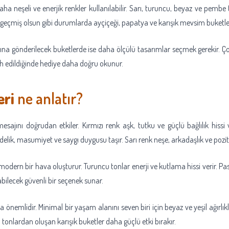
a neşeli ve enerjik renkler kullanılabilir. Sarı, turuncu, beyaz ve pembe t
geçmiş olsun gibi durumlarda ayçiçeği, papatya ve karışık mevsim buketler
na gönderilecek buketlerde ise daha ölçülü tasarımlar seçmek gerekir. Çok
ih edildiğinde hediye daha doğru okunur.
eri
ne anlatır?
esajını doğrudan etkiler. Kırmızı renk aşk, tutku ve güçlü bağlılık hissi 
ik, masumiyet ve saygı duygusu taşır. Sarı renk neşe, arkadaşlık ve pozitif en
e modern bir hava oluşturur. Turuncu tonlar enerji ve kutlama hissi verir. P
ilecek güvenli bir seçenek sunar.
 önemlidir. Minimal bir yaşam alanını seven biri için beyaz ve yeşil ağırlıkl
lı tonlardan oluşan karışık buketler daha güçlü etki bırakır.