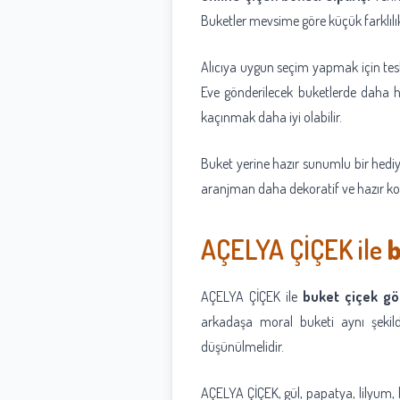
Buketler mevsime göre küçük farklılı
Alıcıya uygun seçim yapmak için tesl
Eve gönderilecek buketlerde daha ha
kaçınmak daha iyi olabilir.
Buket yerine hazır sunumlu bir hediy
aranjman daha dekoratif ve hazır kon
AÇELYA ÇİÇEK ile
b
AÇELYA ÇİÇEK ile
buket çiçek gö
arkadaşa moral buketi aynı şekild
düşünülmelidir.
AÇELYA ÇİÇEK, gül, papatya, lilyum, la