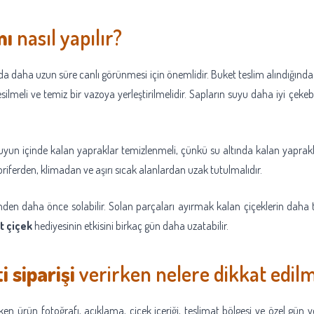
mı
nasıl yapılır?
da daha uzun süre canlı görünmesi için önemlidir. Buket teslim alındığında 
silmeli ve temiz bir vazoya yerleştirilmelidir. Sapların suyu daha iyi çeke
 Suyun içinde kalan yapraklar temizlenmeli, çünkü su altında kalan yaprakl
riferden, klimadan ve aşırı sıcak alanlardan uzak tutulmalıdır.
erinden daha önce solabilir. Solan parçaları ayırmak kalan çiçeklerin dah
t çiçek
hediyesinin etkisini birkaç gün daha uzatabilir.
i siparişi
verirken nelere dikkat edilm
ken ürün fotoğrafı, açıklama, çiçek içeriği, teslimat bölgesi ve özel gün yo