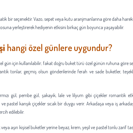
ratik bir seçenektir. Vazo, sepet veya kutu aranjmanlarına göre daha hareketli
osuna yerleştirerek hediyenin etkisini birkaç gün boyunca yaşayabilir.
şi
hangi özel günlere uygundur?
el gün için kullanılabilir; fakat doğru buket türü özel günün ruhuna göre s
antik tonlar, geçmiş olsun gönderilerinde ferah ve sade buketler, teşekk
ırmızı gül, pembe gül, şakayık, lale ve lilyum gibi çiçekler romantik etk
ve pastel karışık çiçekler sıcak bir duygu verir. Arkadaşa veya iş arkadaş
cih edilebilir.
ya aşırı kişisel buketler yerine beyaz, krem, yeşil ve pastel tonlu zarif 