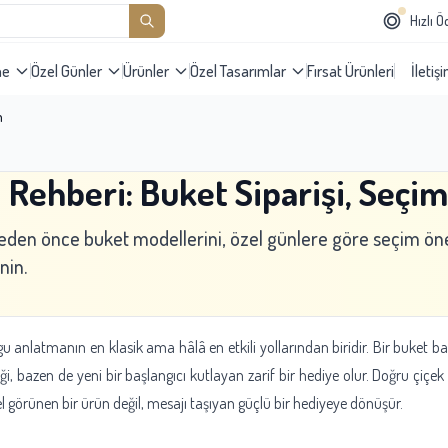
Hızlı 
me
Özel Günler
Ürünler
Özel Tasarımlar
Fırsat Ürünleri
İletiş
m
 Rehberi: Buket Siparişi, Seçi
meden önce buket modellerini, özel günlere göre seçim öner
nin.
ygu anlatmanın en klasik ama hâlâ en etkili yollarından biridir. Bir buket b
ği, bazen de yeni bir başlangıcı kutlayan zarif bir hediye olur. Doğru çiçe
l görünen bir ürün değil, mesajı taşıyan güçlü bir hediyeye dönüşür.