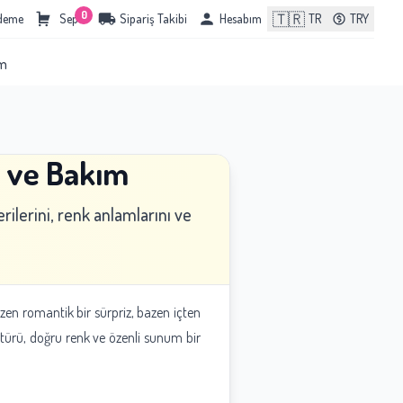
0
🇹🇷
Ödeme
Sepet
Sipariş Takibi
Hesabım
TR
TRY
im
m ve Bakım
ilerini, renk anlamlarını ve
azen romantik bir sürpriz, bazen içten
k türü, doğru renk ve özenli sunum bir