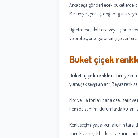
Arkadaşa gönderilecek buketlerde dah
Mezuniyet, yeni iş, doğum günü veya 
Öğretmene, doktora veya iş arkadaşı
ve profesyonel görünen çiçekler terc
Buket çiçek renkl
Buket çiçek renkleri
, hediyenin m
yumuşak sevgi anlatır. Beyaz renk sadel
Mor ve lila tonları daha özel, zarif v
hem de samimi durumlarda kullanılab
Renk seçimi yaparken alıcının tarzı da
enerjik ve neşeli bir karakter için can