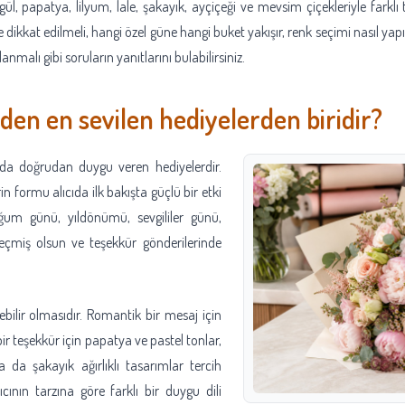
 gül, papatya, lilyum, lale, şakayık, ayçiçeği ve mevsim çiçekleriyle farklı
e dikkat edilmeli, hangi özel güne hangi buket yakışır, renk seçimi nasıl ya
nmalı gibi soruların yanıtlarını bulabilirsiniz.
den en sevilen hediyelerden biridir?
anda doğrudan duygu veren hediyelerdir.
in formu alıcıda ilk bakışta güçlü bir etki
ğum günü, yıldönümü, sevgililer günü,
eçmiş olsun ve teşekkür gönderilerinde
ilebilir olmasıdır. Romantik bir mesaj için
 bir teşekkür için papatya ve pastel tonlar,
a da şakayık ağırlıklı tasarımlar tercih
lıcının tarzına göre farklı bir duygu dili