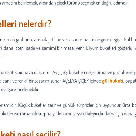
im amacını belirlemek, ardından çiçek türünü seçmek en doğru adımdır.
lleri
nelerdir?
ne, renk grubuna, ambalaj stiline ve tasarım hacmine göre değişir. Gül bu
 daha içten, sade ve samimi bir mesaj verir. Lilyum buketleri gösterişli ve
.
antik bir hava oluşturur. Ayçiçeği buketleri neşe, umut ve pozitif enerji ta
a canlı ve renkli bir tasarım sunar. AÇELYA ÇİÇEK içinde
gül buketi
, papat
ına göre incelenebilir.
emlidir. Küçük buketler zarif ve günlük sürprizler için uygundur. Orta
uketler ise romantik sürpriz, yıldönümü veya etkileyici kutlama için daha g
uketi
nasıl seçilir?