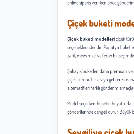
online sipariş verirken önce gönder
Çiçek buketi mode
Çiçek buketi modelleri
çiçek türü
seçeneklerindendir. Papatya buketleri
zarif, mevsimsel ve ferah bir seçimdir
Şakayık buketleri daha premium ve rom
çiçek türünü bir araya getirerek dah
alternatifleri farklı gönderim amaçlar
Model seçerken buketin boyutu da ön
gönderilerinde dengeli durur. Büyük b
Sevgiliye çiçek b