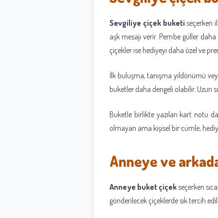
Sevgiliye çiçek buketi
seçerken il
aşk mesajı verir. Pembe güller daha za
çiçekler ise hediyeyi daha özel ve pr
İlk buluşma, tanışma yıldönümü veya d
buketler daha dengeli olabilir. Uzun sü
Buketle birlikte yazılan kart notu 
olmayan ama kişisel bir cümle, hediy
Anneye ve arkada
Anneye buket çiçek
seçerken sıcak
gönderilecek çiçeklerde sık tercih ed