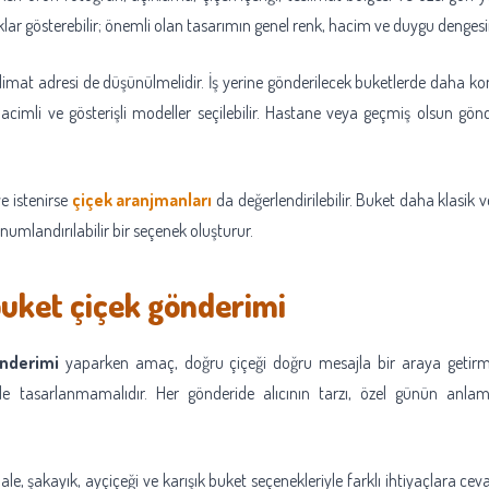
klar gösterebilir; önemli olan tasarımın genel renk, hacim ve duygu denges
imat adresi de düşünülmelidir. İş yerine gönderilecek buketlerde daha kom
cimli ve gösterişli modeller seçilebilir. Hastane veya geçmiş olsun gön
e istenirse
çiçek aranjmanları
da değerlendirilebilir. Buket daha klasik ve
umlandırılabilir bir seçenek oluşturur.
uket çiçek gönderimi
nderimi
yaparken amaç, doğru çiçeği doğru mesajla bir araya getirmek
e tasarlanmamalıdır. Her gönderide alıcının tarzı, özel günün anlamı 
le, şakayık, ayçiçeği ve karışık buket seçenekleriyle farklı ihtiyaçlara cev