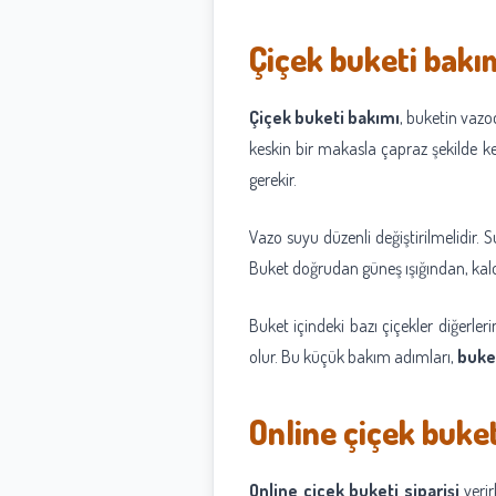
Çiçek buketi bakı
Çiçek buketi bakımı
, buketin vazo
keskin bir makasla çapraz şekilde ke
gerekir.
Vazo suyu düzenli değiştirilmelidir.
Buket doğrudan güneş ışığından, kalo
Buket içindeki bazı çiçekler diğerl
olur. Bu küçük bakım adımları,
buke
Online çiçek buket
Online çiçek buketi siparişi
verir