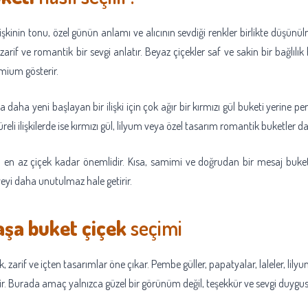
işkinin tonu, özel günün anlamı ve alıcının sevdiği renkler birlikte düşünülme
rif ve romantik bir sevgi anlatır. Beyaz çiçekler saf ve sakin bir bağlılık 
emium gösterir.
aha yeni başlayan bir ilişki için çok ağır bir kırmızı gül buketi yerine p
reli ilişkilerde ise kırmızı gül, lilyum veya özel tasarım romantik buketler da
da en az çiçek kadar önemlidir. Kısa, samimi ve doğrudan bir mesaj buket
eyi daha unutulmaz hale getirir.
şa buket çiçek
seçimi
, zarif ve içten tasarımlar öne çıkar. Pembe güller, papatyalar, laleler, lily
ilir. Burada amaç yalnızca güzel bir görünüm değil, teşekkür ve sevgi duygu