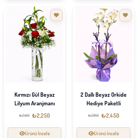
Kırmızı Gül Beyaz
2 Dallı Beyaz Orkide
Lilyum Aranjmanı
Hediye Paketli
₺2,250
₺2,450
₺2,450
₺2,950
Ürünü İncele
Ürünü İncele