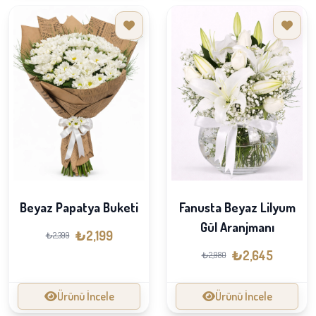
Beyaz Papatya Buketi
Fanusta Beyaz Lilyum
Gül Aranjmanı
₺2,199
₺2,399
₺2,645
₺2,980
Ürünü İncele
Ürünü İncele