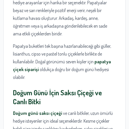
hediye arayanlar için harika bir seçenektir. Papatyalar
beyaz ve sarı renkleriyle pozitif enerji verir, neşeli bir
kutlama havası oluşturur. Arkadaş, kardeş, anne,
öğretmen veya iş arkadaşına gönderilebilecek en sade
ama etkili çiçeklerden biridir.
Papatya buketleri tek başına hazırlanabileceği gibi güller,
lisianthus, cipso ve pastel tonlu çiçeklerle birlikte de
kullanılabilir. Doğal görünümü seven kişiler için
papatya
çiçek siparişi
oldukça doğru bir doğum günü hediyesi
olabilir.
Doğum Günü İçin Saksı Çiçeği ve
Canlı Bitki
Doğum günü saksı çiçeği
ve canlı bitkiler, uzun ömürlü
hediye isteyenler için ideal seçeneklerdir. Kesme çiçekler
belirli süre içinde canlılığını kaybederken, saksı çiçekleri ve