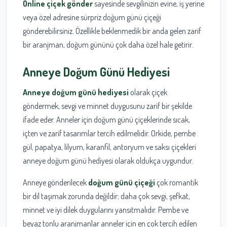
Online çiçek gönder
sayesinde sevgilinizin evine, iş yerine
veya özel adresine sürpriz doğum günü çiçeği
gönderebilirsiniz. Özellikle beklenmedik bir anda gelen zarif
bir aranjman, doğum gününü çok daha özel hale getirir.
Anneye Doğum Günü Hediyesi
Anneye doğum günü hediyesi
olarak çiçek
göndermek, sevgi ve minnet duygusunu zarif bir şekilde
ifade eder. Anneler için doğum günü çiçeklerinde sıcak,
içten ve zarif tasarımlar tercih edilmelidir. Orkide, pembe
gül, papatya, lilyum, karanfil, antoryum ve saksı çiçekleri
anneye doğum günü hediyesi olarak oldukça uygundur.
Anneye gönderilecek
doğum günü çiçeği
çok romantik
bir dil taşımak zorunda değildir; daha çok sevgi, şefkat,
minnet ve iyi dilek duygularını yansıtmalıdır. Pembe ve
beyaz tonlu aranjmanlar anneler için en çok tercih edilen