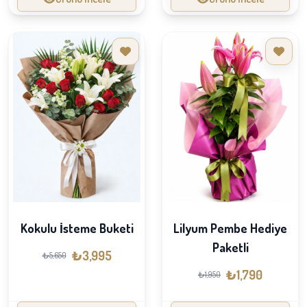
Kokulu İsteme Buketi
Lilyum Pembe Hediye
Paketli
₺3,995
₺5,650
₺1,790
₺1,950