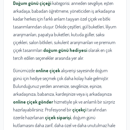
Doğum günü çiçeği
kategorisi; anneden sevgiliye, eşten
arkadaşa, babadan öğretmene, yöneticiden iş arkadaşına
kadar herkes için farklı anlam taşıyan özel çiçek ve bitki
tasarımlarından oluşur. Orkide çeşitleri, gül buketleri, lilyum
aranjmanları, papatya buketleri, kutuda güller, saksı
çiçekleri, salon bitkileri, sukulent aranjmanları ve premium
çiçek tasarımları
doğum günü hediyesi
olarak en çok
tercih edilen seçenekler arasında yer alır.
Günümüzde
online çiçek
alışverişi sayesinde doğum
günü için hediye seçmek çok daha kolay hale gelmiştir.
Bulunduğunuz yerden annenize, sevgilinize, eşinize,
arkadaşınıza, babanıza, kardeşinize veya iş arkadaşınıza
online çiçek gönder
hizmetiyle şık ve anlamlı bir sürpriz
hazırlayabilirsiniz. Profesyonel bir
çiçekçi
tarafından
özenle hazırlanan
çiçek siparişi
, doğum günü
kutlamasını daha zarif, daha özel ve daha unutulmaz hale