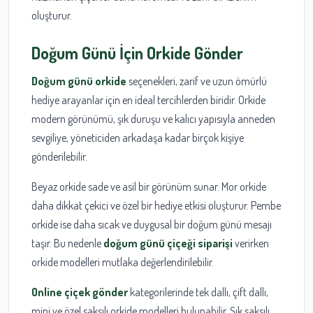
oluşturur.
Doğum Günü İçin Orkide Gönder
Doğum günü orkide
seçenekleri, zarif ve uzun ömürlü
hediye arayanlar için en ideal tercihlerden biridir. Orkide
modern görünümü, şık duruşu ve kalıcı yapısıyla anneden
sevgiliye, yöneticiden arkadaşa kadar birçok kişiye
gönderilebilir.
Beyaz orkide sade ve asil bir görünüm sunar. Mor orkide
daha dikkat çekici ve özel bir hediye etkisi oluşturur. Pembe
orkide ise daha sıcak ve duygusal bir doğum günü mesajı
taşır. Bu nedenle
doğum günü çiçeği siparişi
verirken
orkide modelleri mutlaka değerlendirilebilir.
Online çiçek gönder
kategorilerinde tek dallı, çift dallı,
mini ve özel saksılı orkide modelleri bulunabilir. Şık saksılı