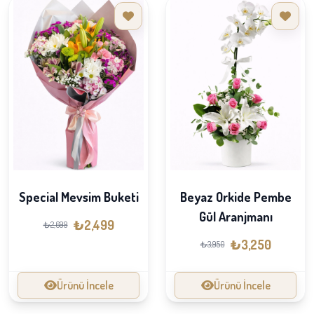
Special Mevsim Buketi
Beyaz Orkide Pembe
Gül Aranjmanı
₺2,499
₺2,699
₺3,250
₺3,950
Ürünü İncele
Ürünü İncele