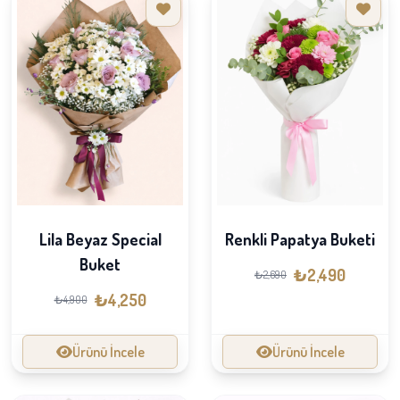
Lila Beyaz Special
Renkli Papatya Buketi
Buket
₺2,490
₺2,690
₺4,250
₺4,900
Ürünü İncele
Ürünü İncele