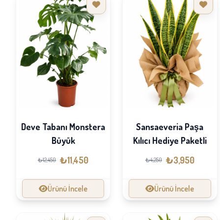
Deve Tabanı Monstera
Sansaeveria Paşa
Büyük
Kılıcı Hediye Paketli
₺11,450
₺3,950
₺12,450
₺4,250
Ürünü İncele
Ürünü İncele