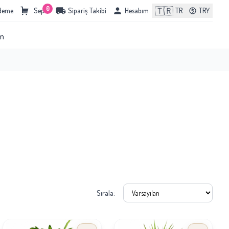
0
🇹🇷
Ödeme
Sepet
Sipariş Takibi
Hesabım
TR
TRY
im
Sırala: