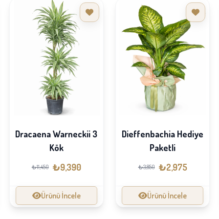
Dracaena Warneckii 3
Dieffenbachia Hediye
Kök
Paketli
₺9,390
₺2,975
₺11,450
₺3,850
Ürünü İncele
Ürünü İncele