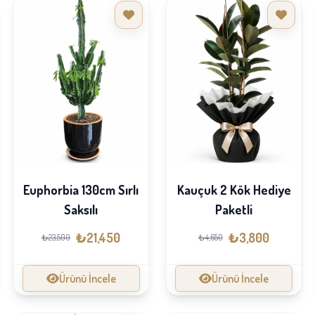
Euphorbia 130cm Sırlı
Kauçuk 2 Kök Hediye
Saksılı
Paketli
₺21,450
₺3,800
₺23,500
₺4,650
Ürünü İncele
Ürünü İncele