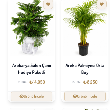
Arokarya Salon Çamı
Areka Palmiyesi Orta
Hediye Paketli
Boy
₺14,950
₺8,250
₺16,850
₺9,650
Ürünü İncele
Ürünü İncele