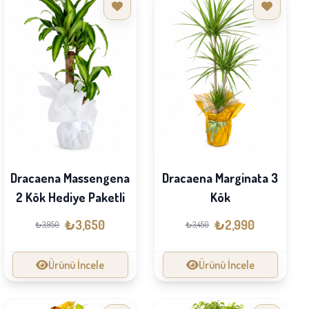
Dracaena Massengena
Dracaena Marginata 3
2 Kök Hediye Paketli
Kök
₺3,650
₺2,990
₺3,950
₺3,450
Ürünü İncele
Ürünü İncele