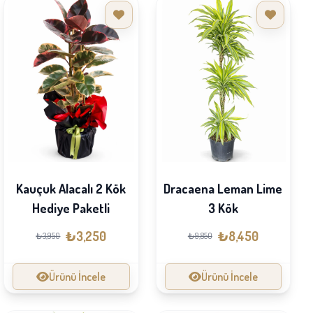
Kauçuk Alacalı 2 Kök
Dracaena Leman Lime
Hediye Paketli
3 Kök
₺3,250
₺8,450
₺3,950
₺9,850
Ürünü İncele
Ürünü İncele