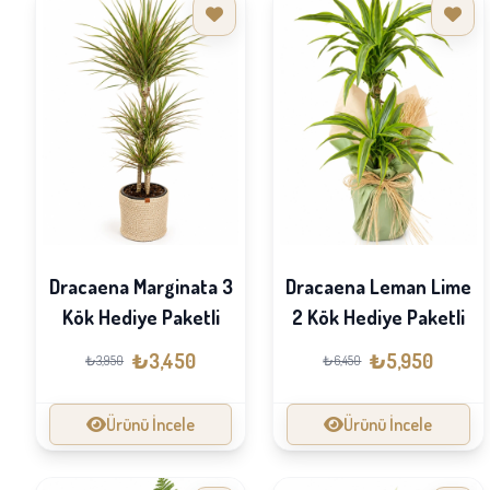
Dracaena Marginata 3
Dracaena Leman Lime
Kök Hediye Paketli
2 Kök Hediye Paketli
₺3,450
₺5,950
₺3,950
₺6,450
Ürünü İncele
Ürünü İncele