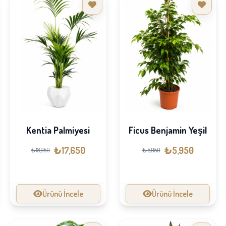
Kentia Palmiyesi
Ficus Benjamin Yeşil
₺17,650
₺5,950
₺18,950
₺6,950
Ürünü İncele
Ürünü İncele