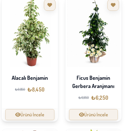
Ficus Benjamin
Alacalı Benjamin
Gerbera Aranjmanı
₺8,450
₺9,850
₺6,250
₺6,950
Ürünü İncele
Ürünü İncele