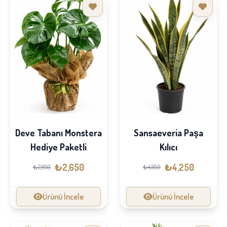
Deve Tabanı Monstera
Sansaeveria Paşa
Hediye Paketli
Kılıcı
₺2,650
₺4,250
₺2,950
₺4,950
Ürünü İncele
Ürünü İncele