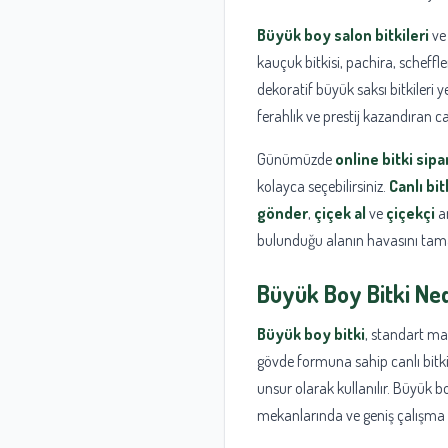
Büyük boy salon bitkileri
v
kauçuk bitkisi, pachira, scheffl
dekoratif büyük saksı bitkileri y
ferahlık ve prestij kazandıran ca
Günümüzde
online bitki sipar
kolayca seçebilirsiniz.
Canlı bit
gönder
,
çiçek al
ve
çiçekçi
ar
bulunduğu alanın havasını tama
Büyük Boy Bitki Ned
Büyük boy bitki
, standart ma
gövde formuna sahip canlı bitkil
unsur olarak kullanılır. Büyük boy
mekanlarında ve geniş çalışma al