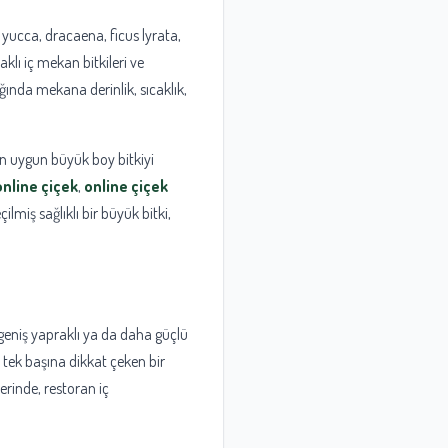
 yucca, dracaena, ficus lyrata,
klı iç mekan bitkileri ve
ığında mekana derinlik, sıcaklık,
en uygun büyük boy bitkiyi
online çiçek
,
online çiçek
ilmiş sağlıklı bir büyük bitki,
geniş yapraklı ya da daha güçlü
 tek başına dikkat çeken bir
lerinde, restoran iç