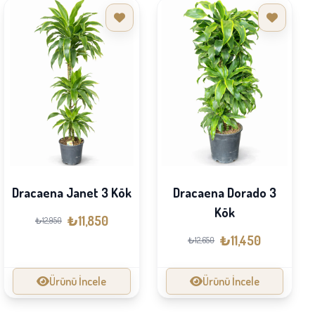
Dracaena Janet 3 Kök
Dracaena Dorado 3
Kök
₺11,850
₺12,950
₺11,450
₺12,650
Ürünü İncele
Ürünü İncele