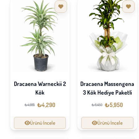
Dracaena Warneckii 2
Dracaena Massengena
Kök
3 Kök Hediye Paketli
₺4,290
₺5,950
₺4,985
₺6,450
Ürünü İncele
Ürünü İncele