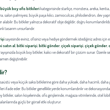
e
büyük boy ofis bitkileri
kategorisinde starliçe, monstera, areka, kentia,
era, salon palmiyesi, büyük paşa kılıcı, zamioculcas, philodendron, dev yapra
er alabilir. Bu bitkiler yalnızca dekoratif obje değildir; doğru konumlandırıld
nlı tasarım unsurlarıdır.
işi
sayesinde eviniz, ofisiniz veya hediye göndermek istediğiniz adres için 
ki satın al
,
bitki siparişi
,
bitki gönder
,
çiçek siparişi
,
çiçek gönder
,
ayışınızda büyük boy bitkiler, kalıcı ve dekoratif bir çözüm sunar. Özenle seç
men değiştirebilir.
ir?
saüstü veya küçük saksı bitkilerine göre daha yüksek, daha hacimli, daha 
eri ifade eder. Bu bitkiler genellikle yerde konumlandırılır ve dekorasyonda
 bitkiler, salon köşelerinde, ofis girişlerinde, mağaza vitrinlerinde, otel lobi
anlarında güçlü bir görsel etki oluşturur.