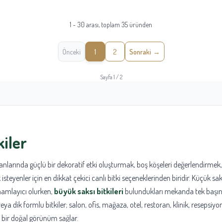
1 - 30 arası, toplam 35 üründen
Önceki
1
2
Sonraki
Sayfa 1 / 2
iler
anlarında güçlü bir dekoratif etki oluşturmak, boş köşeleri değerlendirme
teyenler için en dikkat çekici canlı bitki seçeneklerinden biridir. Küçük sak
mamlayıcı olurken,
büyük saksı bitkileri
bulundukları mekanda tek başına
ya dik formlu bitkiler; salon, ofis, mağaza, otel, restoran, klinik, resepsiyon,
 bir doğal görünüm sağlar.