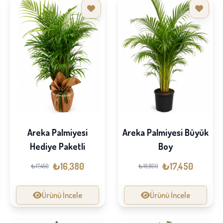
Areka Palmiyesi
Areka Palmiyesi Büyük
Hediye Paketli
Boy
₺16,380
₺17,450
₺17,450
₺19,800
Ürünü İncele
Ürünü İncele