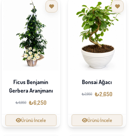
Ficus Benjamin
Bonsai Ağacı
Gerbera Aranjmanı
₺2,650
₺2,950
₺6,250
₺6,950
Ürünü İncele
Ürünü İncele