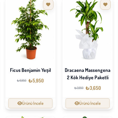
Ficus Benjamin Yeşil
Dracaena Massengena
2 Kök Hediye Paketli
₺5,950
₺6,950
₺3,650
₺3,950
Ürünü İncele
Ürünü İncele