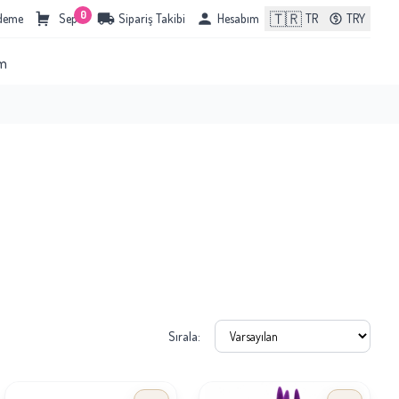
0
🇹🇷
Ödeme
Sepet
Sipariş Takibi
Hesabım
TR
TRY
im
Sırala: