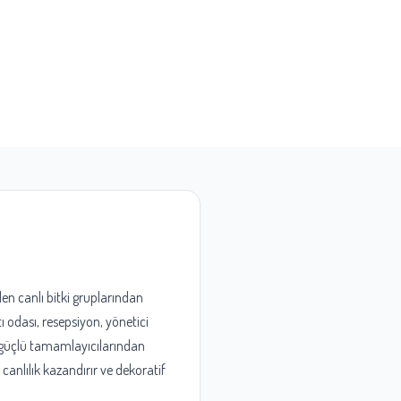
len canlı bitki gruplarından
tı odası, resepsiyon, yönetici
n güçlü tamamlayıcılarından
canlılık kazandırır ve dekoratif