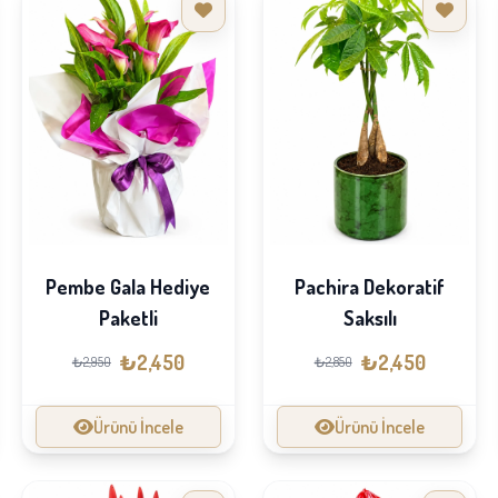
Pembe Gala Hediye
Pachira Dekoratif
Paketli
Saksılı
₺2,450
₺2,450
₺2,950
₺2,850
Ürünü İncele
Ürünü İncele