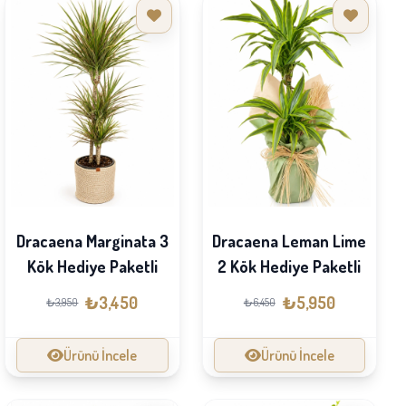
Dracaena Marginata 3
Dracaena Leman Lime
Kök Hediye Paketli
2 Kök Hediye Paketli
₺3,450
₺5,950
₺3,950
₺6,450
Ürünü İncele
Ürünü İncele