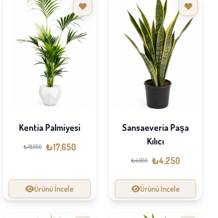
Kentia Palmiyesi
Sansaeveria Paşa
Kılıcı
₺17,650
₺18,950
₺4,250
₺4,950
Ürünü İncele
Ürünü İncele