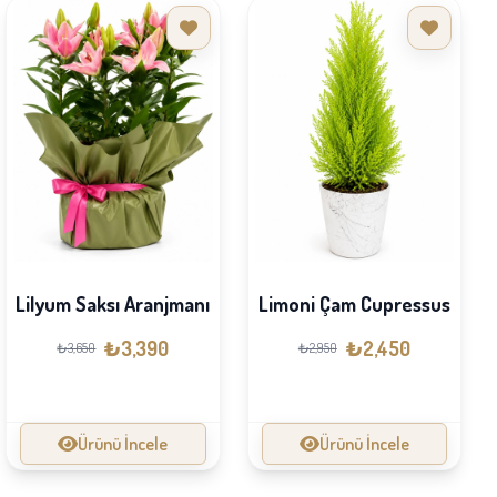
Lilyum Saksı Aranjmanı
Limoni Çam Cupressus
₺3,390
₺2,450
₺3,650
₺2,950
Ürünü İncele
Ürünü İncele