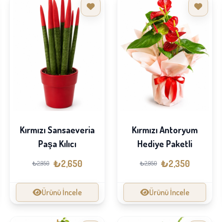
Kırmızı Sansaeveria
Kırmızı Antoryum
Paşa Kılıcı
Hediye Paketli
₺2,650
₺2,350
₺2,950
₺2,950
Ürünü İncele
Ürünü İncele