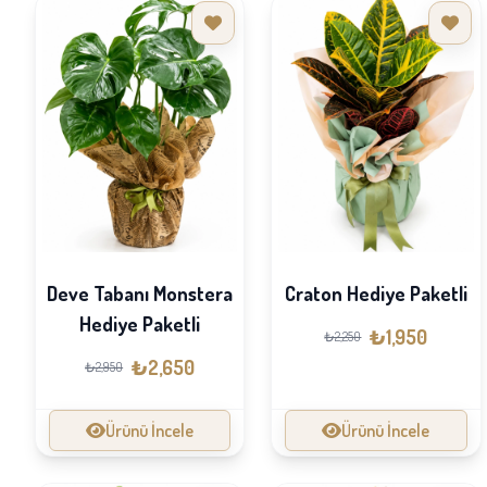
Deve Tabanı Monstera
Craton Hediye Paketli
Hediye Paketli
₺1,950
₺2,250
₺2,650
₺2,950
Ürünü İncele
Ürünü İncele