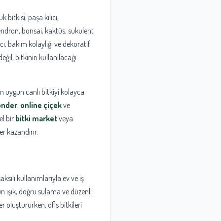
bitkisi, paşa kılıcı,
endron, bonsai, kaktüs, sukulent
acı, bakım kolaylığı ve dekoratif
ğil, bitkinin kullanılacağı
en uygun canlı bitkiyi kolayca
önder
,
online çiçek
ve
el bir
bitki market
veya
er kazandırır.
ksılı kullanımlarıyla ev ve iş
un ışık, doğru sulama ve düzenli
 oluştururken, ofis bitkileri