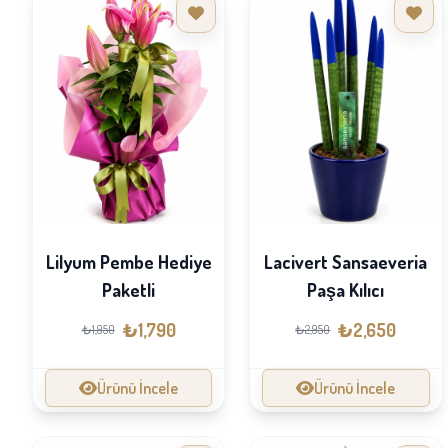
Lilyum Pembe Hediye
Lacivert Sansaeveria
Paketli
Paşa Kılıcı
₺1,790
₺2,650
₺1,950
₺2,950
Ürünü İncele
Ürünü İncele