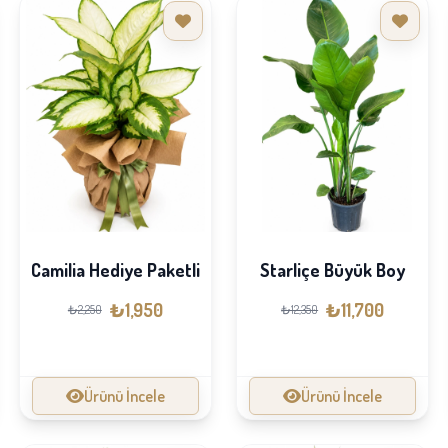
Camilia Hediye Paketli
Starliçe Büyük Boy
₺1,950
₺11,700
₺2,250
₺12,350
Ürünü İncele
Ürünü İncele