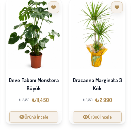
Deve Tabanı Monstera
Dracaena Marginata 3
Büyük
Kök
₺11,450
₺2,990
₺12,450
₺3,450
Ürünü İncele
Ürünü İncele