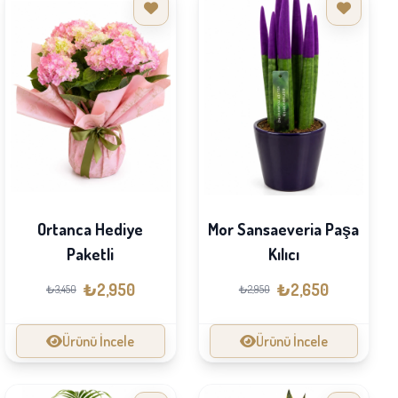
Ortanca Hediye
Mor Sansaeveria Paşa
Paketli
Kılıcı
₺2,950
₺2,650
₺3,450
₺2,950
Ürünü İncele
Ürünü İncele