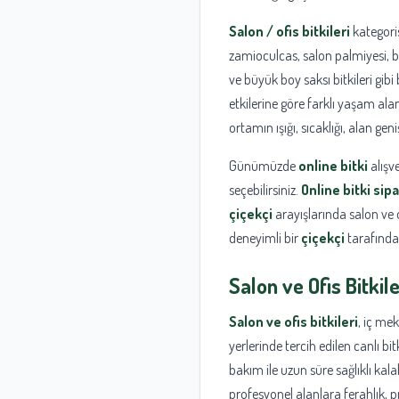
Salon / ofis bitkileri
kategoris
zamioculcas, salon palmiyesi, b
ve büyük boy saksı bitkileri gibi 
etkilerine göre farklı yaşam al
ortamın ışığı, sıcaklığı, alan gen
Günümüzde
online bitki
alışve
seçebilirsiniz.
Online bitki sipa
çiçekçi
arayışlarında salon ve o
deneyimli bir
çiçekçi
tarafından
Salon ve Ofis Bitkil
Salon ve ofis bitkileri
, iç me
yerlerinde tercih edilen canlı b
bakım ile uzun süre sağlıklı kal
profesyonel alanlara ferahlık, p