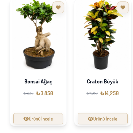
Bonsai Ağaç
Craton Büyük
₺3,850
₺14,250
₺4,250
₺16,450
Ürünü İncele
Ürünü İncele