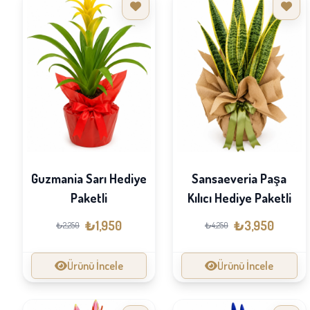
Guzmania Sarı Hediye
Sansaeveria Paşa
Paketli
Kılıcı Hediye Paketli
₺1,950
₺3,950
₺2,250
₺4,250
Ürünü İncele
Ürünü İncele