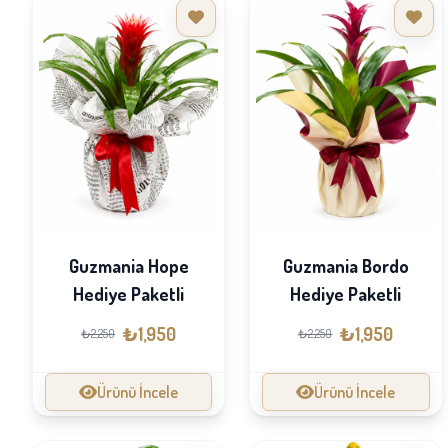
Guzmania Hope
Guzmania Bordo
Hediye Paketli
Hediye Paketli
₺1,950
₺1,950
₺2,250
₺2,250
Ürünü İncele
Ürünü İncele