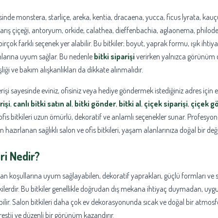
inde monstera, starliçe, areka, kentia, dracaena, yucca, ficus lyrata, kauçuk 
arış çiçeği, antoryum, orkide, calathea, dieffenbachia, aglaonema, philod
birçok farklı seçenek yer alabilir. Bu bitkiler; boyut, yaprak formu, ışık ihtiy
anlarına uyum sağlar. Bu nedenle
bitki siparişi
verirken yalnızca görünüm de
işliği ve bakım alışkanlıkları da dikkate alınmalıdır.
rişi sayesinde eviniz, ofisiniz veya hediye göndermek istediğiniz adres için 
rişi
,
canlı bitki satın al
,
bitki gönder
,
bitki al
,
çiçek siparişi
,
çiçek g
fis bitkileri uzun ömürlü, dekoratif ve anlamlı seçenekler sunar. Profesyon
 hazırlanan sağlıklı salon ve ofis bitkileri, yaşam alanlarınıza doğal bir değ
eri Nedir?
kan koşullarına uyum sağlayabilen, dekoratif yaprakları, güçlü formları ve sa
itkilerdir. Bu bitkiler genellikle doğrudan dış mekana ihtiyaç duymadan, uyg
abilir. Salon bitkileri daha çok ev dekorasyonunda sıcak ve doğal bir atmosfer
restij ve düzenli bir görünüm kazandırır.