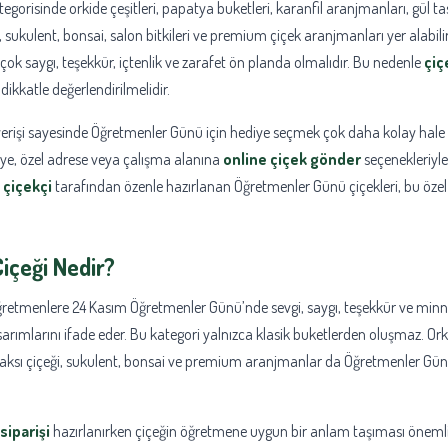
egorisinde orkide çeşitleri, papatya buketleri, karanfil aranjmanları, gül tas
, sukulent, bonsai, salon bitkileri ve premium çiçek aranjmanları yer alabili
k saygı, teşekkür, içtenlik ve zarafet ön planda olmalıdır. Bu nedenle
çiç
ikkatle değerlendirilmelidir.
verişi sayesinde Öğretmenler Günü için hediye seçmek çok daha kolay hale 
ye, özel adrese veya çalışma alanına
online çiçek gönder
seçenekleriyle 
r
çiçekçi
tarafından özenle hazırlanan Öğretmenler Günü çiçekleri, bu öze
içeği Nedir?
ğretmenlere 24 Kasım Öğretmenler Günü’nde sevgi, saygı, teşekkür ve minne
asarımlarını ifade eder. Bu kategori yalnızca klasik buketlerden oluşmaz. Orki
 saksı çiçeği, sukulent, bonsai ve premium aranjmanlar da Öğretmenler Günü 
siparişi
hazırlanırken çiçeğin öğretmene uygun bir anlam taşıması önemli