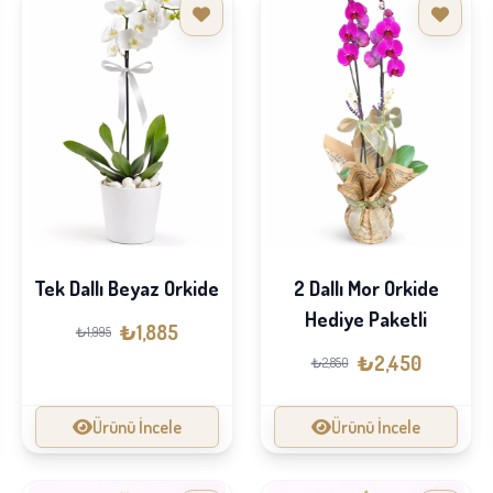
Tek Dallı Beyaz Orkide
2 Dallı Mor Orkide
Hediye Paketli
₺1,885
₺1,995
₺2,450
₺2,850
Ürünü İncele
Ürünü İncele