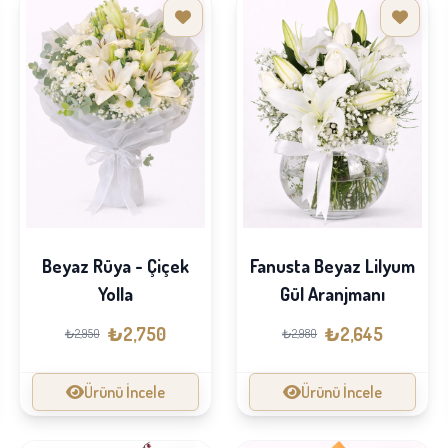
Beyaz Rüya - Çiçek
Fanusta Beyaz Lilyum
Yolla
Gül Aranjmanı
₺2,750
₺2,645
₺2,950
₺2,980
Ürünü İncele
Ürünü İncele