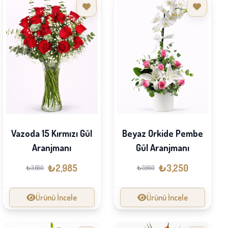
Vazoda 15 Kırmızı Gül
Beyaz Orkide Pembe
Aranjmanı
Gül Aranjmanı
₺2,985
₺3,250
₺3,650
₺3,950
Ürünü İncele
Ürünü İncele