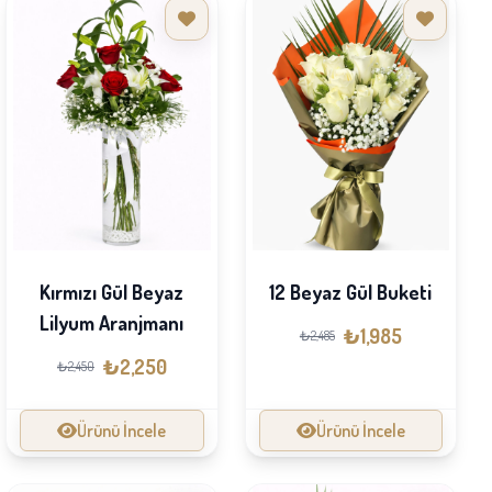
Kırmızı Gül Beyaz
12 Beyaz Gül Buketi
Lilyum Aranjmanı
₺1,985
₺2,485
₺2,250
₺2,450
Ürünü İncele
Ürünü İncele