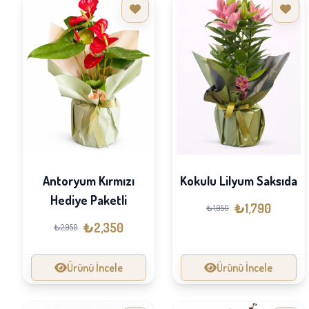
Antoryum Kırmızı
Kokulu Lilyum Saksıda
Hediye Paketli
₺1,790
₺1,950
₺2,350
₺2,950
Ürünü İncele
Ürünü İncele