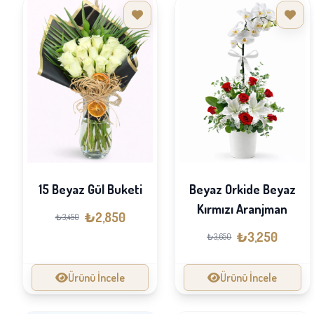
15 Beyaz Gül Buketi
Beyaz Orkide Beyaz
Kırmızı Aranjman
₺2,850
₺3,450
₺3,250
₺3,650
Ürünü İncele
Ürünü İncele