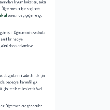
arımları, lilyum buketleri, saksı
r. Öğretmenler için seçilecek
ek al
sürecinde çiçeğin rengi,
gelmiştir. Öğretmeninize okula,
zarif bir hediye
l günü daha anlamlı ve
t duygularını ifade etmek için
de, papatya, karanfil, gül,
için tercih edilebilecek özel
dir. Öğretmenlere gönderilen