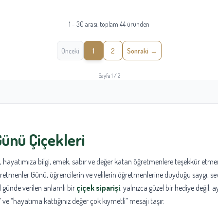
1 - 30 arası, toplam 44 üründen
Önceki
1
2
Sonraki
Sayfa 1 / 2
ünü Çiçekleri
, hayatımıza bilgi, emek, sabır ve değer katan öğretmenlere teşekkür etmeni
retmenler Günü, öğrencilerin ve velilerin öğretmenlerine duyduğu saygı, sev
el günde verilen anlamlı bir
çiçek siparişi
, yalnızca güzel bir hediye değil;
z” ve “hayatıma kattığınız değer çok kıymetli” mesajı taşır.