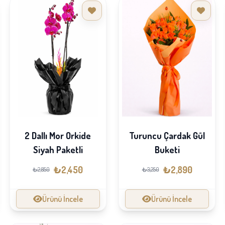
2 Dallı Mor Orkide
Turuncu Çardak Gül
Siyah Paketli
Buketi
₺2,450
₺2,890
₺2,850
₺3,250
Ürünü İncele
Ürünü İncele