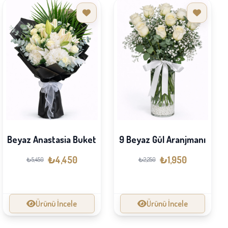
Beyaz Anastasia Buket
9 Beyaz Gül Aranjmanı
₺4,450
₺1,950
₺5,450
₺2,250
Ürünü İncele
Ürünü İncele