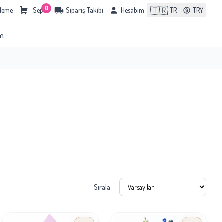
0
🇹🇷
Ödeme
Sepet
Sipariş Takibi
Hesabım
TR
TRY
im
Sırala: