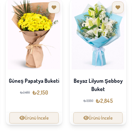
Güneş Papatya Buketi
Beyaz Lilyum Şebboy
Buket
₺2,150
₺2,480
₺2,845
₺3,550
Ürünü İncele
Ürünü İncele