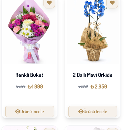
Renkli Buket
2 Dallı Mavi Orkide
₺1,999
₺2,950
₺2,199
₺3,350
Ürünü İncele
Ürünü İncele