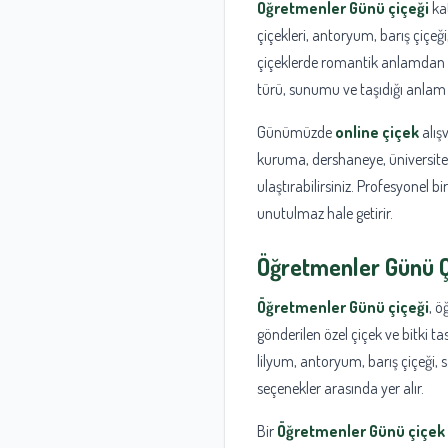
Öğretmenler Günü çiçeği
kat
çiçekleri, antoryum, barış çiçeği
çiçeklerde romantik anlamdan ço
türü, sunumu ve taşıdığı anlam d
Günümüzde
online çiçek
alış
kuruma, dershaneye, üniversite
ulaştırabilirsiniz. Profesyonel bi
unutulmaz hale getirir.
Öğretmenler Günü Ç
Öğretmenler Günü çiçeği
, ö
gönderilen özel çiçek ve bitki t
lilyum, antoryum, barış çiçeği,
seçenekler arasında yer alır.
Bir
Öğretmenler Günü çiçek 