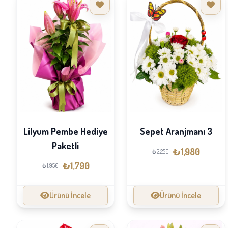
Lilyum Pembe Hediye
Sepet Aranjmanı 3
Paketli
₺1,980
₺2,250
₺1,790
₺1,950
Ürünü İncele
Ürünü İncele