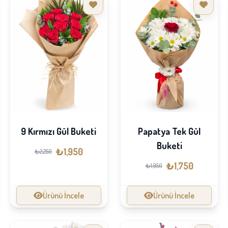
9 Kırmızı Gül Buketi
Papatya Tek Gül
Buketi
₺1,950
₺2,250
₺1,750
₺1,950
Ürünü İncele
Ürünü İncele