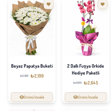
Beyaz Papatya Buketi
2 Dallı Fuşya Orkide
Hediye Paketli
₺2,199
₺2,399
₺2,645
₺2,950
Ürünü İncele
Ürünü İncele