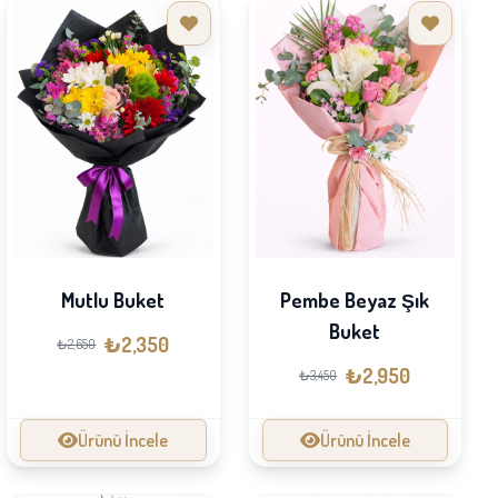
Mutlu Buket
Pembe Beyaz Şık
Buket
₺2,350
₺2,650
₺2,950
₺3,450
Ürünü İncele
Ürünü İncele