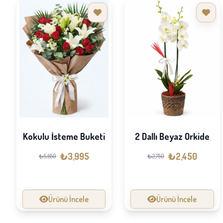
Kokulu İsteme Buketi
2 Dallı Beyaz Orkide
₺3,995
₺2,450
₺5,650
₺2,750
Ürünü İncele
Ürünü İncele