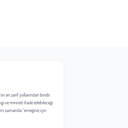
n en zarif yollarından biridir.
gi ve minneti ifade edebileceği
 aynı zamanda “emeğiniz için