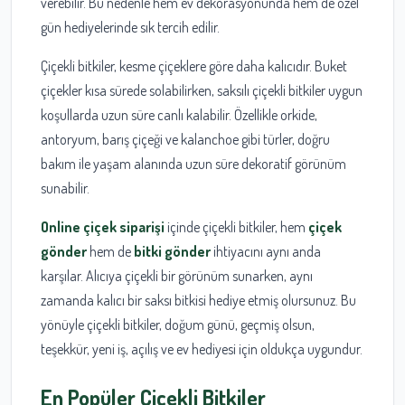
verebilir. Bu nedenle hem ev dekorasyonunda hem de özel
gün hediyelerinde sık tercih edilir.
Çiçekli bitkiler, kesme çiçeklere göre daha kalıcıdır. Buket
çiçekler kısa sürede solabilirken, saksılı çiçekli bitkiler uygun
koşullarda uzun süre canlı kalabilir. Özellikle orkide,
antoryum, barış çiçeği ve kalanchoe gibi türler, doğru
bakım ile yaşam alanında uzun süre dekoratif görünüm
sunabilir.
Online çiçek siparişi
içinde çiçekli bitkiler, hem
çiçek
gönder
hem de
bitki gönder
ihtiyacını aynı anda
karşılar. Alıcıya çiçekli bir görünüm sunarken, aynı
zamanda kalıcı bir saksı bitkisi hediye etmiş olursunuz. Bu
yönüyle çiçekli bitkiler, doğum günü, geçmiş olsun,
teşekkür, yeni iş, açılış ve ev hediyesi için oldukça uygundur.
En Popüler Çiçekli Bitkiler