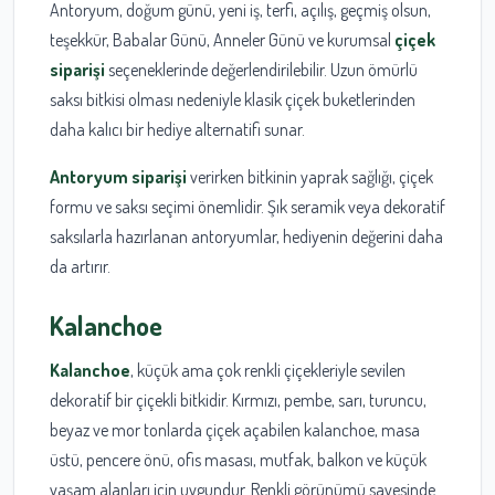
Antoryum, doğum günü, yeni iş, terfi, açılış, geçmiş olsun,
teşekkür, Babalar Günü, Anneler Günü ve kurumsal
çiçek
siparişi
seçeneklerinde değerlendirilebilir. Uzun ömürlü
saksı bitkisi olması nedeniyle klasik çiçek buketlerinden
daha kalıcı bir hediye alternatifi sunar.
Antoryum siparişi
verirken bitkinin yaprak sağlığı, çiçek
formu ve saksı seçimi önemlidir. Şık seramik veya dekoratif
saksılarla hazırlanan antoryumlar, hediyenin değerini daha
da artırır.
Kalanchoe
Kalanchoe
, küçük ama çok renkli çiçekleriyle sevilen
dekoratif bir çiçekli bitkidir. Kırmızı, pembe, sarı, turuncu,
beyaz ve mor tonlarda çiçek açabilen kalanchoe, masa
üstü, pencere önü, ofis masası, mutfak, balkon ve küçük
yaşam alanları için uygundur. Renkli görünümü sayesinde