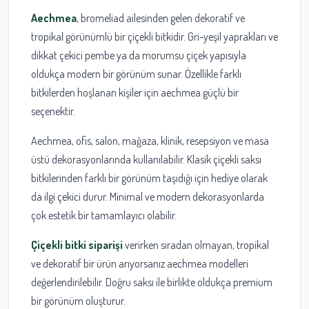
Aechmea
, bromeliad ailesinden gelen dekoratif ve
tropikal görünümlü bir çiçekli bitkidir. Gri-yeşil yaprakları ve
dikkat çekici pembe ya da morumsu çiçek yapısıyla
oldukça modern bir görünüm sunar. Özellikle farklı
bitkilerden hoşlanan kişiler için aechmea güçlü bir
seçenektir.
Aechmea, ofis, salon, mağaza, klinik, resepsiyon ve masa
üstü dekorasyonlarında kullanılabilir. Klasik çiçekli saksı
bitkilerinden farklı bir görünüm taşıdığı için hediye olarak
da ilgi çekici durur. Minimal ve modern dekorasyonlarda
çok estetik bir tamamlayıcı olabilir.
Çiçekli bitki siparişi
verirken sıradan olmayan, tropikal
ve dekoratif bir ürün arıyorsanız aechmea modelleri
değerlendirilebilir. Doğru saksı ile birlikte oldukça premium
bir görünüm oluşturur.