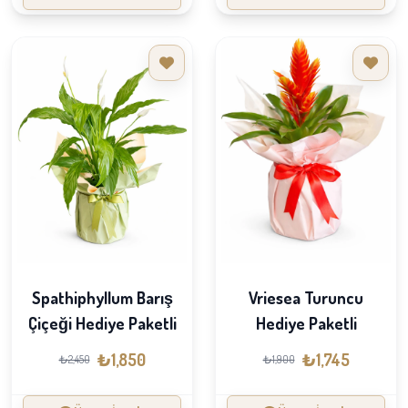
Spathiphyllum Barış
Vriesea Turuncu
Çiçeği Hediye Paketli
Hediye Paketli
₺1,850
₺1,745
₺2,450
₺1,900