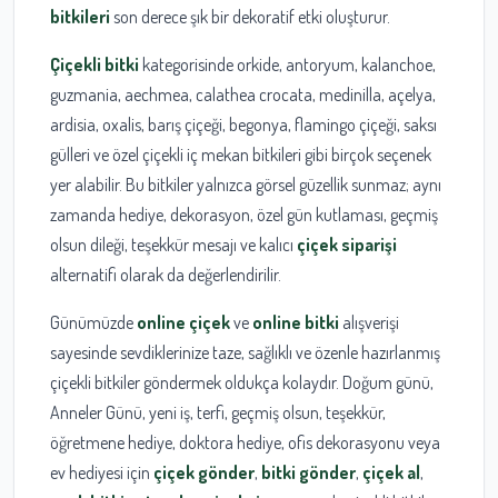
bitkileri
son derece şık bir dekoratif etki oluşturur.
Çiçekli bitki
kategorisinde orkide, antoryum, kalanchoe,
guzmania, aechmea, calathea crocata, medinilla, açelya,
ardisia, oxalis, barış çiçeği, begonya, flamingo çiçeği, saksı
gülleri ve özel çiçekli iç mekan bitkileri gibi birçok seçenek
yer alabilir. Bu bitkiler yalnızca görsel güzellik sunmaz; aynı
zamanda hediye, dekorasyon, özel gün kutlaması, geçmiş
olsun dileği, teşekkür mesajı ve kalıcı
çiçek siparişi
alternatifi olarak da değerlendirilir.
Günümüzde
online çiçek
ve
online bitki
alışverişi
sayesinde sevdiklerinize taze, sağlıklı ve özenle hazırlanmış
çiçekli bitkiler göndermek oldukça kolaydır. Doğum günü,
Anneler Günü, yeni iş, terfi, geçmiş olsun, teşekkür,
öğretmene hediye, doktora hediye, ofis dekorasyonu veya
ev hediyesi için
çiçek gönder
,
bitki gönder
,
çiçek al
,