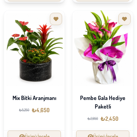
Mix Bitki Aranjmanı
Pembe Gala Hediye
Paketli
₺4,650
₺5,250
₺2,450
₺2,950
Ürünü İncele
Ürünü İncele