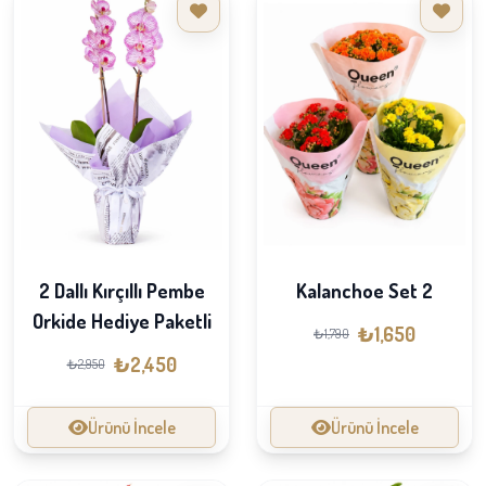
2 Dallı Kırçıllı Pembe
Kalanchoe Set 2
Orkide Hediye Paketli
₺1,650
₺1,790
₺2,450
₺2,950
Ürünü İncele
Ürünü İncele