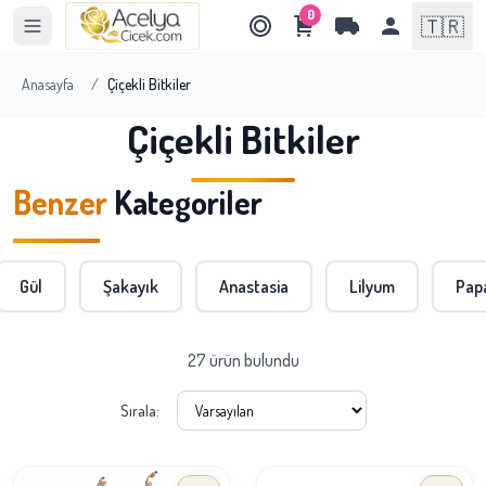
0
🇹🇷
Anasayfa
/
Çiçekli Bitkiler
Çiçekli Bitkiler
Benzer
Kategoriler
Gül
Şakayık
Anastasia
Lilyum
Pap
27 ürün bulundu
Sırala: