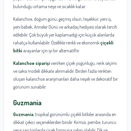
bulunduğu ortama neşe ve sıcaklık katar.
Kalanchoe, doğum günü, geçmiş olsun, teşekkür, yeni iş,
yeni bebek, Anneler Günü ve arkadaş hediyesi olarak tercih
edilebilir. Çok büyük yer kaplamadığı için küçük alanlarda
rahatça kullanılabilir. Özellikle renkli ve ekonomik
çiçekli
bitki
arayanlar için iyi bir alternatiftir.
Kalanchoe siparişi
verirken çiçek yoğunluğu, renk seçimi
ve saksı modeli dikkate alınmalıdır. Birden fazla renkten
oluşan kalanchoe aranjmanları daha neşeli ve dekoratif bir
görünüm sunabilir.
Guzmania
Guzmania
, tropikal görünümlü çiçekli bitkiler arasında en
dikkat çekici seçeneklerden biridir. Kırmızı, pembe, turuncu
veya sarı tonlarda çiçek formuna sahip olabilir. Dik ve