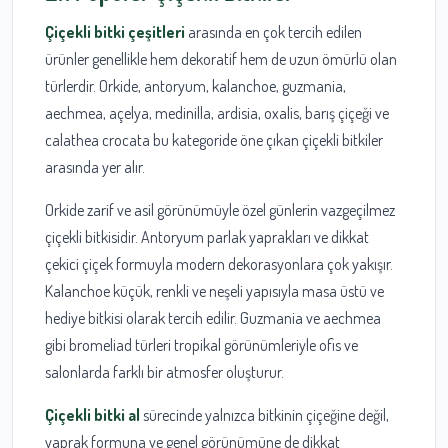
Çiçekli bitki çeşitleri
arasında en çok tercih edilen
ürünler genellikle hem dekoratif hem de uzun ömürlü olan
türlerdir. Orkide, antoryum, kalanchoe, guzmania,
aechmea, açelya, medinilla, ardisia, oxalis, barış çiçeği ve
calathea crocata bu kategoride öne çıkan çiçekli bitkiler
arasında yer alır.
Orkide zarif ve asil görünümüyle özel günlerin vazgeçilmez
çiçekli bitkisidir. Antoryum parlak yaprakları ve dikkat
çekici çiçek formuyla modern dekorasyonlara çok yakışır.
Kalanchoe küçük, renkli ve neşeli yapısıyla masa üstü ve
hediye bitkisi olarak tercih edilir. Guzmania ve aechmea
gibi bromeliad türleri tropikal görünümleriyle ofis ve
salonlarda farklı bir atmosfer oluşturur.
Çiçekli bitki al
sürecinde yalnızca bitkinin çiçeğine değil,
yaprak formuna ve genel görünümüne de dikkat