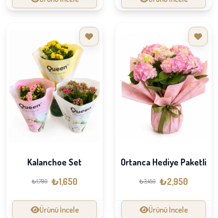
Kalanchoe Set
Ortanca Hediye Paketli
₺1,650
₺2,950
₺1,790
₺3,450
Ürünü İncele
Ürünü İncele