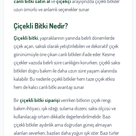
canlı bitki satın al
ve
çiçekçi
arayışınızda çiçekli bitkiler
uzun ömürlü ve anlamlı seçenekler sunar.
Çiçekli Bitki Nedir?
Çiçekli bitki
, yapraklarının yanında belirli dönemlerde
çiçek açan, saksılı olarak yetiştirilebilen ve dekoratif çiçek
görünümüyle öne çıkan canlı bitkileri ifade eder. Kesme
çiçekler vazoda belirli süre canlılığını korurken, çiçekli saksı
bitkileri doğru bakım ile daha uzun süre yaşam alanında
kalabilir. Bu nedenle çiçekli bitkiler hem taze çiçek etkisi
hem de kalıcı canlı bitki avantajı sunar.
Bir
çiçekli bitki siparişi
verirken bitkinin çiçek rengi,
bakım ihtiyacı, ışık isteği, sulama düzeni, saksı ölçüsü ve
kullanılacağı ortam dikkatle değerlendirilmelidir. Bazı
çiçekli bitkiler aydınlık ama doğrudan güneş almayan
alanları severken, bazıları daha yoğun ışık ister. Bazı türler