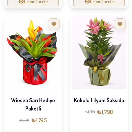
Ürünü İncele
Ürünü İncele
Vriesea Sarı Hediye
Kokulu Lilyum Saksıda
Paketli
₺1,790
₺1,950
₺1,745
₺1,980