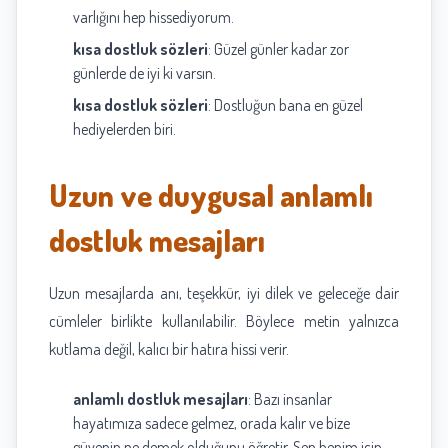
varlığını hep hissediyorum.
kısa dostluk sözleri
: Güzel günler kadar zor
günlerde de iyi ki varsın.
kısa dostluk sözleri
: Dostluğun bana en güzel
hediyelerden biri.
Uzun ve duygusal anlamlı
dostluk mesajları
Uzun mesajlarda anı, teşekkür, iyi dilek ve geleceğe dair
cümleler birlikte kullanılabilir. Böylece metin yalnızca
kutlama değil, kalıcı bir hatıra hissi verir.
anlamlı dostluk mesajları
: Bazı insanlar
hayatımıza sadece gelmez, orada kalır ve bize
güvenin ne demek olduğunu öğretir. Sen benim için