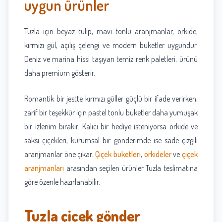
uygun ürünler
Tuzla için beyaz tulip, mavi tonlu aranjmanlar, orkide,
kırmızı gül, açılış çelengi ve modern buketler uygundur.
Deniz ve marina hissi taşıyan temiz renk paletleri, ürünü
daha premium gösterir.
Romantik bir jestte kırmızı güller güçlü bir ifade verirken,
zarif bir teşekkür için pastel tonlu buketler daha yumuşak
bir izlenim bırakır. Kalıcı bir hediye isteniyorsa orkide ve
saksı çiçekleri, kurumsal bir gönderimde ise sade çizgili
aranjmanlar öne çıkar.
Çiçek buketleri
,
orkideler
ve
çiçek
aranjmanları
arasından seçilen ürünler Tuzla teslimatına
göre özenle hazırlanabilir.
Tuzla çiçek gönder