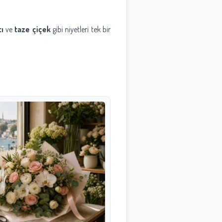
.
ı
ve
taze çiçek
gibi niyetleri tek bir