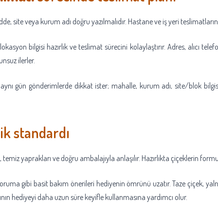
, site veya kurum adı doğru yazılmalıdır. Hastane ve iş yeri teslimatlarında 
asyon bilgisi hazırlık ve teslimat sürecini kolaylaştırır. Adres, alıcı tele
nsuz ilerler.
 aynı gün gönderimlerde dikkat ister; mahalle, kurum adı, site/blok bilgis
ik standardı
şu, temiz yaprakları ve doğru ambalajıyla anlaşılır. Hazırlıkta çiçeklerin for
oruma gibi basit bakım önerileri hediyenin ömrünü uzatır. Taze çiçek, yal
ının hediyeyi daha uzun süre keyifle kullanmasına yardımcı olur.