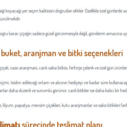
çeği koyacağı yer seçim kalitesini doğrudan etkiler. Özellikle özel günlerde a
şünülmelidir.
oğru karar, çiçeğin sadece güzel görünmesiyle değil, gönderim amacına uygu
 buket, aranjman ve bitki seçenekleri
ek, vazo aranjmanı, canlı saksı bitkisi, ferforje çelenk ve özel gün ürünleri f
biçimi, teslim edileceği ortam ve alıcının hediyeyi ne kadar süre kullanacağ
r daha düzenli ve sunumlu görünür; canlı bitkiler ise daha kalıcı bir hediye
, lilyum, papatya, mevsim çiçekleri, kutu aranjmanlar ve saksı bitkileri farkl
limatı
sürecinde teslimat planı