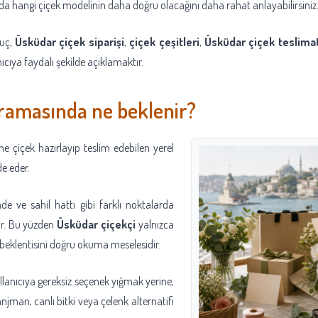
mda hangi çiçek modelinin daha doğru olacağını daha rahat anlayabilirsiniz
nuç,
Üsküdar çiçek siparişi
,
çiçek çeşitleri
,
Üsküdar çiçek teslimat
cıya faydalı şekilde açıklamaktır.
ramasında ne beklenir?
e çiçek hazırlayıp teslim edebilen yerel
e eder.
ade ve sahil hattı gibi farklı noktalarda
ir. Bu yüzden
Üsküdar çiçekçi
yalnızca
n beklentisini doğru okuma meselesidir.
llanıcıya gereksiz seçenek yığmak yerine,
jman, canlı bitki veya çelenk alternatifi