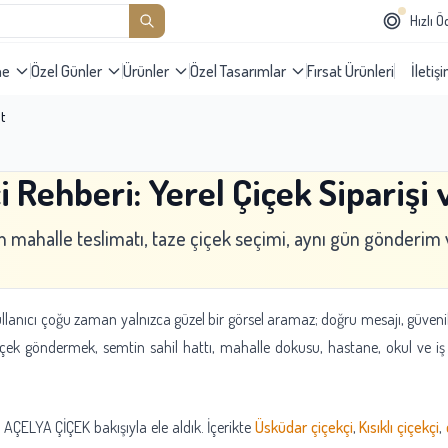
Hızlı 
me
Özel Günler
Ürünler
Özel Tasarımlar
Fırsat Ürünleri
İletiş
t
 Rehberi: Yerel Çiçek Siparişi 
n mahalle teslimatı, taze çiçek seçimi, aynı gün gönderim v
anıcı çoğu zaman yalnızca güzel bir görsel aramaz; doğru mesajı, güvenil
çiçek göndermek, semtin sahil hattı, mahalle dokusu, hastane, okul ve iş ye
 AÇELYA ÇİÇEK bakışıyla ele aldık. İçerikte
Üsküdar çiçekçi
,
Kısıklı çiçekçi
,