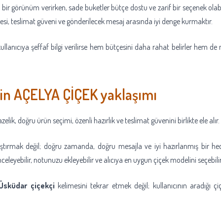
bir görünüm verirken, sade buketler bütçe dostu ve zarif bir seçenek olabi
esi, teslimat güveni ve gönderilecek mesaj arasında iyi denge kurmaktır.
llanıcıya şeffaf bilgi verilirse hem bütçesini daha rahat belirler hem de
çin AÇELYA ÇİÇEK yaklaşımı
ik, doğru ürün seçimi, özenli hazırlık ve teslimat güvenini birlikte ele alır.
aştırmak değil; doğru zamanda, doğru mesajla ve iyi hazırlanmış bir hed
celeyebilir, notunuzu ekleyebilir ve alıcıya en uygun çiçek modelini seçebilir
Üsküdar çiçekçi
kelimesini tekrar etmek değil; kullanıcının aradığı çiç