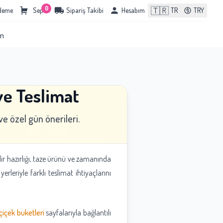
0
🇹🇷
Ödeme
Sepet
Sipariş Takibi
Hesabım
TR
TRY
im
ve Teslimat
e özel gün önerileri.
ir hazırlığı, taze ürünü ve zamanında
rleriyle farklı teslimat ihtiyaçlarını
çiçek buketleri
sayfalarıyla bağlantılı