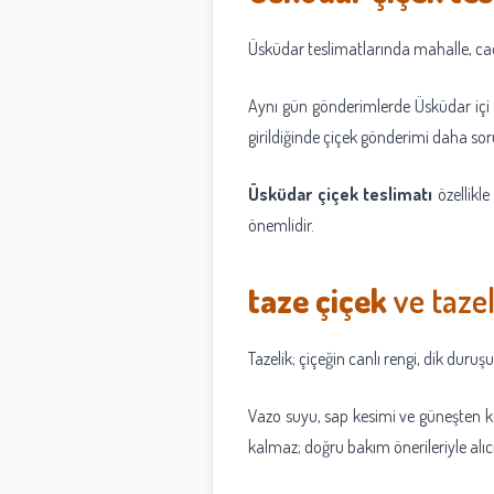
Üsküdar teslimatlarında mahalle, cadde
Aynı gün gönderimlerde Üsküdar içi lok
girildiğinde çiçek gönderimi daha soru
Üsküdar çiçek teslimatı
özellikle
önemlidir.
taze çiçek
ve tazel
Tazelik; çiçeğin canlı rengi, dik duru
Vazo suyu, sap kesimi ve güneşten k
kalmaz; doğru bakım önerileriyle alıc