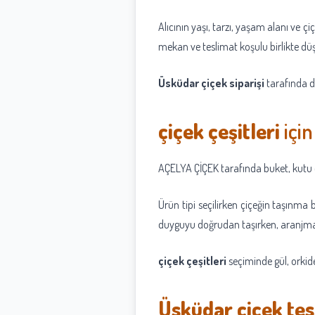
Alıcının yaşı, tarzı, yaşam alanı ve çi
mekan ve teslimat koşulu birlikte dü
Üsküdar çiçek siparişi
tarafında d
çiçek çeşitleri
için
AÇELYA ÇİÇEK tarafında buket, kutu çiç
Ürün tipi seçilirken çiçeğin taşınma 
duyguyu doğrudan taşırken, aranjmanla
çiçek çeşitleri
seçiminde gül, orkide
Üsküdar çiçek tes