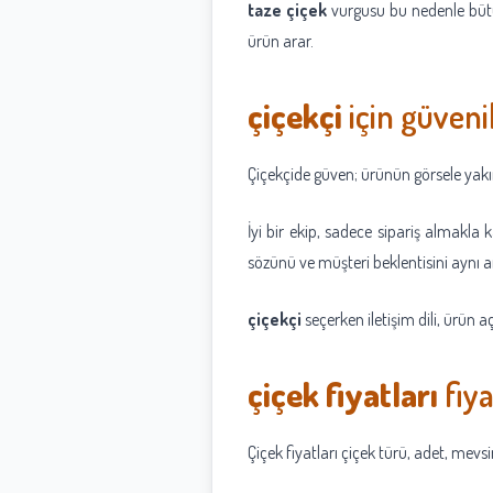
taze çiçek
vurgusu bu nedenle bütü
ürün arar.
çiçekçi
için güvenil
Çiçekçide güven; ürünün görsele yakın
İyi bir ekip, sadece sipariş almakla
sözünü ve müşteri beklentisini aynı a
çiçekçi
seçerken iletişim dili, ürün a
çiçek fiyatları
fiya
Çiçek fiyatları çiçek türü, adet, mev