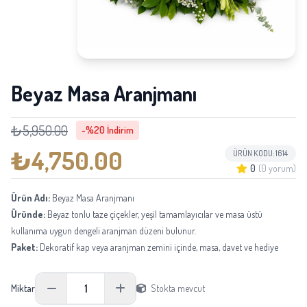
Beyaz Masa Aranjmanı
₺5,950.00
-%20 İndirim
₺4,750.00
ÜRÜN KODU: 1614
0
(0 yorum)
Ürün Adı:
Beyaz Masa Aranjmanı
Üründe:
Beyaz tonlu taze çiçekler, yeşil tamamlayıcılar ve masa üstü
kullanıma uygun dengeli aranjman düzeni bulunur.
Paket:
Dekoratif kap veya aranjman zemini içinde, masa, davet ve hediye
sunumuna hazır şekilde hazırlanır.
Boyu:
Ortalama 30-45 cm aralığındadır.
1
Miktar
Stokta mevcut
Not:
Mevsimsel tedarik durumuna göre aynı kalite ve görünüm korunarak