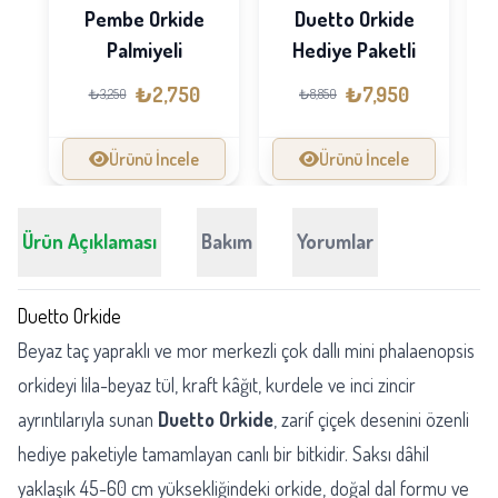
Pembe Orkide
Duetto Orkide
Palmiyeli
Hediye Paketli
O
₺2,750
₺7,950
₺3,250
₺8,850
Ürünü İncele
Ürünü İncele
Ürün Açıklaması
Bakım
Yorumlar
Duetto Orkide
Beyaz taç yapraklı ve mor merkezli çok dallı mini phalaenopsis
orkideyi lila-beyaz tül, kraft kâğıt, kurdele ve inci zincir
ayrıntılarıyla sunan
Duetto Orkide
, zarif çiçek desenini özenli
hediye paketiyle tamamlayan canlı bir bitkidir. Saksı dâhil
yaklaşık 45-60 cm yüksekliğindeki orkide, doğal dal formu ve