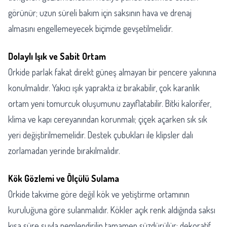
görünür; uzun süreli bakım için saksının hava ve drenaj
almasını engellemeyecek biçimde gevşetilmelidir.
Dolaylı Işık ve Sabit Ortam
Orkide parlak fakat direkt güneş almayan bir pencere yakınına
konulmalıdır. Yakıcı ışık yaprakta iz bırakabilir, çok karanlık
ortam yeni tomurcuk oluşumunu zayıflatabilir. Bitki kalorifer,
klima ve kapı cereyanından korunmalı; çiçek açarken sık sık
yeri değiştirilmemelidir. Destek çubukları ile klipsler dalı
zorlamadan yerinde bırakılmalıdır.
Kök Gözlemi ve Ölçülü Sulama
Orkide takvime göre değil kök ve yetiştirme ortamının
kuruluğuna göre sulanmalıdır. Kökler açık renk aldığında saksı
kısa süre suyla nemlendirilip tamamen süzdürülür; dekoratif