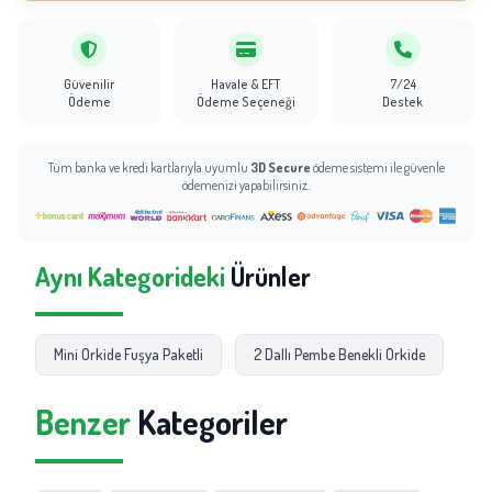
Güvenilir
Havale & EFT
7/24
Ödeme
Ödeme Seçeneği
Destek
Tüm banka ve kredi kartlarıyla uyumlu
3D Secure
ödeme sistemi ile güvenle
ödemenizi yapabilirsiniz.
Aynı Kategorideki
Ürünler
Mini Orkide Fuşya Paketli
2 Dallı Pembe Benekli Orkide
2 
Benzer
Kategoriler