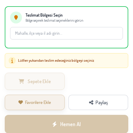
Not:
Canlı bitkinin yaprak formu, çiçek yoğunluğu ve boyu doğal olarak
değişebilir; tedarik durumunda aynı kalite korunarak eşdeğer bitki veya saksı
Teslimat Bölgesi Seçin
kullanılabilir.
Bölge seçerek teslimat seçeneklerini görün
Lütfen yukarıdan teslim edeceğiniz bölgeyi seçiniz
Sepete Ekle
Favorilere Ekle
Paylaş
Hemen Al