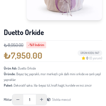
Duetto Orkide
₺8,950.00
-%11 İndirim
₺7,950.00
ÜRÜN KODU: 1147
0
(0 yorum)
Ürün Adı:
Duetto Orkide
Üründe:
Beyaz taç yapraklı, mor merkezli çok dallı mini orkide ve canlı yeşil
yapraklar.
Paket:
Dekoratif saksı; lila-beyaz tül, kraft kağıt, kurdele ve inci zincir
detaylarıyla süslenir.
Boyu:
Saksı dahil yaklaşık 45-60 cm; orkide dallarının doğal formuna göre
1
Miktar
Stokta mevcut
değişebilir.