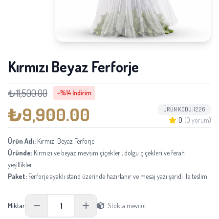
Kırmızı Beyaz Ferforje
₺11,500.00
-%14 İndirim
₺9,900.00
ÜRÜN KODU: 1226
0
(0 yorum)
Ürün Adı:
Kırmızı Beyaz Ferforje
Üründe:
Kırmızı ve beyaz mevsim çiçekleri, dolgu çiçekleri ve ferah
yeşillikler.
Paket:
Ferforje ayaklı stand üzerinde hazırlanır ve mesaj yazı şeridi ile teslim
edilir.
Boyu:
Yaklaşık 130-180 cm; tasarımın el yapımı oluşuna göre değişebilir.
1
Miktar
Stokta mevcut
Not:
Mevsimsel tedarik durumuna göre aynı kalite ve görünüm korunarak