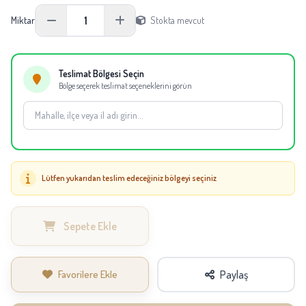
Boyu:
Yaklaşık 210-250 cm; katların yerleşimine göre değişebilir.
1
Miktar
Stokta mevcut
Not:
Mevsimsel tedarik durumuna göre aynı kalite ve görünüm korunarak
eşdeğer çiçekler kullanılabilir.
Teslimat Bölgesi Seçin
Bölge seçerek teslimat seçeneklerini görün
Lütfen yukarıdan teslim edeceğiniz bölgeyi seçiniz
Sepete Ekle
Favorilere Ekle
Paylaş