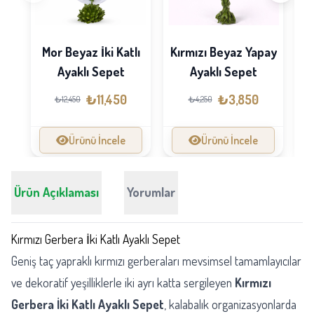
Mor Beyaz İki Katlı
Kırmızı Beyaz Yapay
A
Ayaklı Sepet
Ayaklı Sepet
₺11,450
₺3,850
₺12,450
₺4,250
Ürünü İncele
Ürünü İncele
Ürün Açıklaması
Yorumlar
Kırmızı Gerbera İki Katlı Ayaklı Sepet
Geniş taç yapraklı kırmızı gerberaları mevsimsel tamamlayıcılar
ve dekoratif yeşilliklerle iki ayrı katta sergileyen
Kırmızı
Gerbera İki Katlı Ayaklı Sepet
, kalabalık organizasyonlarda