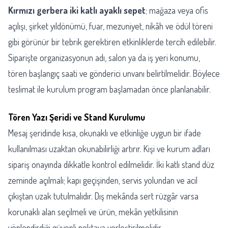
Kırmızı gerbera iki katlı ayaklı sepet
; mağaza veya ofis
açılışı, şirket yıldönümü, fuar, mezuniyet, nikâh ve ödül töreni
gibi görünür bir tebrik gerektiren etkinliklerde tercih edilebilir.
Siparişte organizasyonun adı, salon ya da iş yeri konumu,
tören başlangıç saati ve gönderici unvanı belirtilmelidir. Böylece
teslimat ile kurulum program başlamadan önce planlanabilir.
Tören Yazı Şeridi ve Stand Kurulumu
Mesaj şeridinde kısa, okunaklı ve etkinliğe uygun bir ifade
kullanılması uzaktan okunabilirliği artırır. Kişi ve kurum adları
sipariş onayında dikkatle kontrol edilmelidir. İki katlı stand düz
zeminde açılmalı; kapı geçişinden, servis yolundan ve acil
çıkıştan uzak tutulmalıdır. Dış mekânda sert rüzgâr varsa
korunaklı alan seçilmeli ve ürün, mekân yetkilisinin
yönlendirdiği güvenli noktaya yerleştirilmelidir.