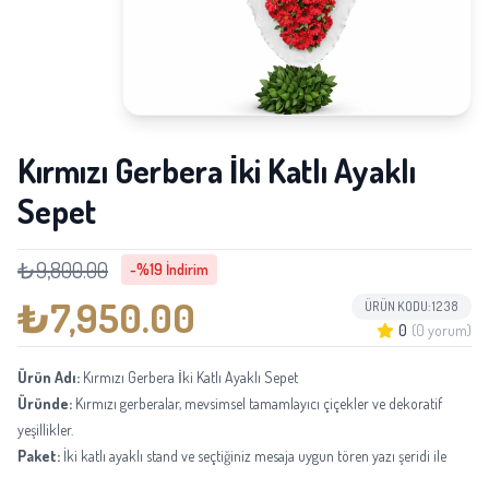
Kırmızı Gerbera İki Katlı Ayaklı
Sepet
₺9,800.00
-%19 İndirim
₺7,950.00
ÜRÜN KODU: 1238
0
(0 yorum)
Ürün Adı:
Kırmızı Gerbera İki Katlı Ayaklı Sepet
Üründe:
Kırmızı gerberalar, mevsimsel tamamlayıcı çiçekler ve dekoratif
yeşillikler.
Paket:
İki katlı ayaklı stand ve seçtiğiniz mesaja uygun tören yazı şeridi ile
hazırlanır.