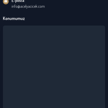
E-posta:
info@acelyacicek.com
Konumumuz