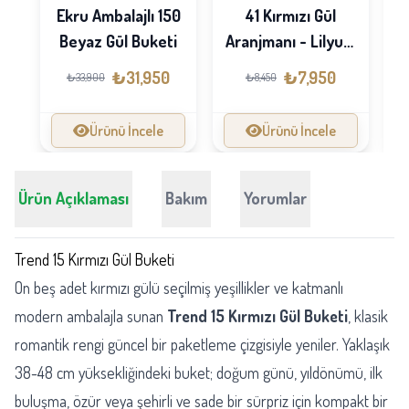
Ekru Ambalajlı 150
41 Kırmızı Gül
Beyaz Gül Buketi
Aranjmanı - Lilyum
Siparişi
₺31,950
₺7,950
₺33,900
₺8,450
Ürünü İncele
Ürünü İncele
Ürün Açıklaması
Bakım
Yorumlar
Trend 15 Kırmızı Gül Buketi
On beş adet kırmızı gülü seçilmiş yeşillikler ve katmanlı
modern ambalajla sunan
Trend 15 Kırmızı Gül Buketi
, klasik
romantik rengi güncel bir paketleme çizgisiyle yeniler. Yaklaşık
38-48 cm yüksekliğindeki buket; doğum günü, yıldönümü, ilk
buluşma, özür veya şehirli ve sade bir sürpriz için kompakt bir