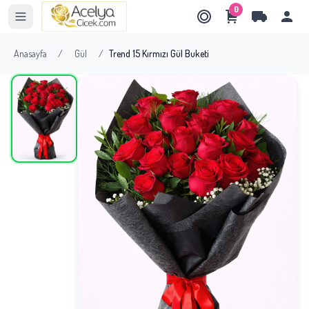
0
Anasayfa
/
Gül
/
Trend 15 Kırmızı Gül Buketi