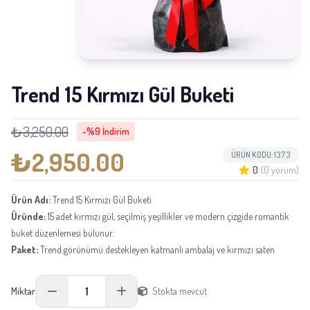
Trend 15 Kırmızı Gül Buketi
₺3,250.00
-%9 İndirim
₺2,950.00
ÜRÜN KODU: 1373
0
(0 yorum)
Ürün Adı:
Trend 15 Kırmızı Gül Buketi
Üründe:
15 adet kırmızı gül, seçilmiş yeşillikler ve modern çizgide romantik
buket düzenlemesi bulunur.
Paket:
Trend görünümü destekleyen katmanlı ambalaj ve kırmızı saten
kurdeleyle hazırlanır.
Boyu:
Yaklaşık 38-48 cm yüksekliğindedir.
1
Miktar
Stokta mevcut
Not:
Mevsimsel tedarik durumuna göre aynı kalite ve görünüm korunarak