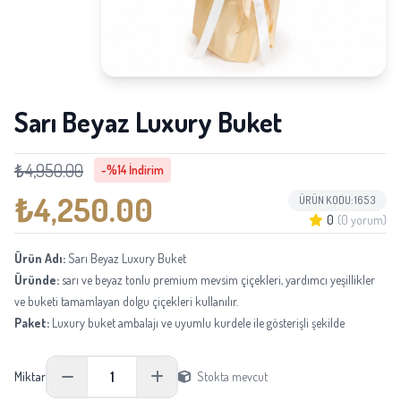
Sarı Beyaz Luxury Buket
₺4,950.00
-%14 İndirim
₺4,250.00
ÜRÜN KODU: 1653
0
(0 yorum)
Ürün Adı:
Sarı Beyaz Luxury Buket
Üründe:
sarı ve beyaz tonlu premium mevsim çiçekleri, yardımcı yeşillikler
ve buketi tamamlayan dolgu çiçekleri kullanılır.
Paket:
Luxury buket ambalajı ve uyumlu kurdele ile gösterişli şekilde
hazırlanır.
Boyu:
Ortalama 50-65 cm aralığında hazırlanır.
1
Miktar
Stokta mevcut
Not:
Mevsimsel tedarik durumuna göre aynı kalite ve görünüm korunarak