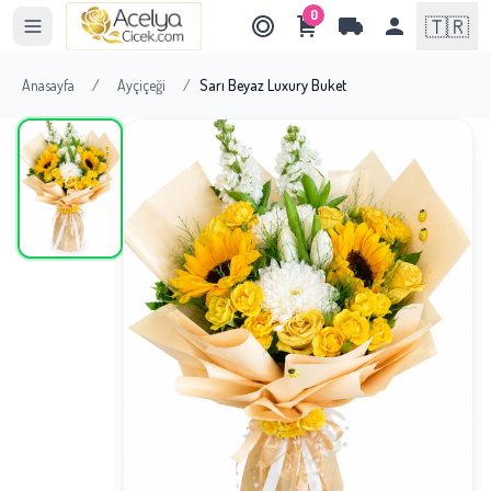
0
🇹🇷
Anasayfa
/
Ayçiçeği
/
Sarı Beyaz Luxury Buket