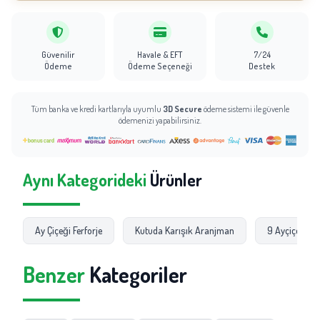
Güvenilir
Havale & EFT
7/24
Ödeme
Ödeme Seçeneği
Destek
Tüm banka ve kredi kartlarıyla uyumlu
3D Secure
ödeme sistemi ile güvenle
ödemenizi yapabilirsiniz.
Aynı Kategorideki
Ürünler
Ay Çiçeği Ferforje
Kutuda Karışık Aranjman
9 Ayçiçeği 
Benzer
Kategoriler