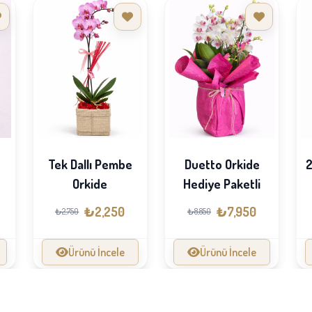
Tek Dallı Pembe
Duetto Orkide
2
e
Orkide
Hediye Paketli
₺2,250
₺7,950
₺2,750
₺8,850
Ürünü İncele
Ürünü İncele