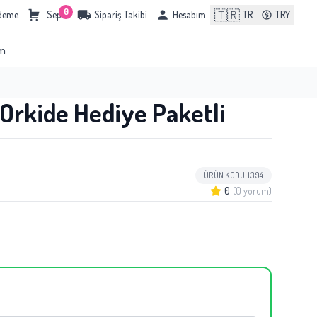
0
🇹🇷
Ödeme
Sepet
Sipariş Takibi
Hesabım
TR
TRY
im
e Orkide Hediye Paketli
ÜRÜN KODU: 1394
0
(0 yorum)