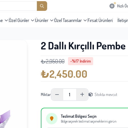
Hızlı 
me
Özel Günler
Ürünler
Özel Tasarımlar
Fırsat Ürünleri
İletiş
2 Dallı Kırçıllı Pemb
₺2,950.00
-%17 İndirim
₺2,450.00
1
Miktar
Stokta mevcut
Teslimat Bölgesi Seçin
Bölge seçerek teslimat seçeneklerini görün