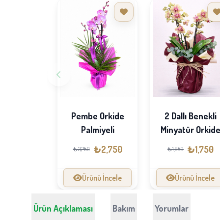
Pembe Orkide
2 Dallı Benekli
Palmiyeli
Minyatür Orkid
₺2,750
₺1,750
₺3,250
₺1,950
Ürünü İncele
Ürünü İncele
Ürün Açıklaması
Bakım
Yorumlar