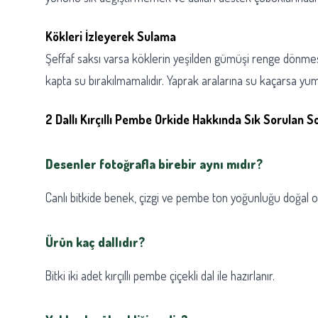
Kökleri İzleyerek Sulama
Şeffaf saksı varsa köklerin yeşilden gümüşi renge dönmesi
kapta su bırakılmamalıdır. Yaprak aralarına su kaçarsa yum
2 Dallı Kırçıllı Pembe Orkide Hakkında Sık Sorulan S
Desenler fotoğrafla birebir aynı mıdır?
Canlı bitkide benek, çizgi ve pembe ton yoğunluğu doğal ol
Ürün kaç dallıdır?
Bitki iki adet kırçıllı pembe çiçekli dal ile hazırlanır.