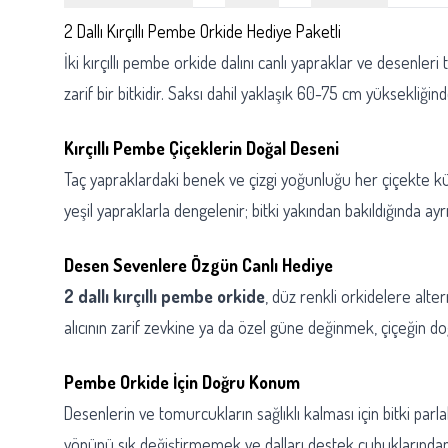
2 Dallı Kırçıllı Pembe Orkide Hediye Paketli
İki kırçıllı pembe orkide dalını canlı yapraklar ve desenl
zarif bir bitkidir. Saksı dahil yaklaşık 60-75 cm yüksekli
Kırçıllı Pembe Çiçeklerin Doğal Deseni
Taç yapraklardaki benek ve çizgi yoğunluğu her çiçekte küçü
yeşil yapraklarla dengelenir; bitki yakından bakıldığında ayr
Desen Sevenlere Özgün Canlı Hediye
2 dallı kırçıllı pembe orkide
, düz renkli orkidelere alte
alıcının zarif zevkine ya da özel güne değinmek, çiçeğin doğa
Pembe Orkide İçin Doğru Konum
Desenlerin ve tomurcukların sağlıklı kalması için bitki parl
yönünü sık değiştirmemek ve dalları destek çubukların