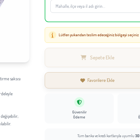
Lütfen yukarıdan teslim edeceğiniz bölgeyi seçiniz
Sepete Ekle
ştirme saksısı
Favorilere Ekle
rdeleyle
Güvenilir
değişebilir;
Ödeme
abilir.
Tüm banka ve kredi kartlarıyla uyumlu
3D