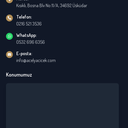
Kısıklı, Bosna Blv No:11/A, 34692 Üsküdar
Telefon:
0216 521 3536
WhatsApp:
0532 696 6356
E-posta:
info@acelyacicek.com
Konumumuz