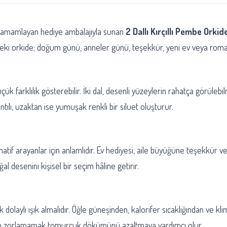
eri tamamlayan hediye ambalajıyla sunan
2 Dallı Kırçıllı Pembe Orkid
ğindeki orkide; doğum günü, anneler günü, teşekkür, yeni ev veya rom
k farklılık gösterebilir. İki dal, desenli yüzeylerin rahatça görülebi
ıntılı, uzaktan ise yumuşak renkli bir siluet oluşturur.
rnatif arayanlar için anlamlıdır. Ev hediyesi, aile büyüğüne teşekkür v
l desenini kişisel bir seçim hâline getirir.
ak dolaylı ışık almalıdır. Öğle güneşinden, kalorifer sıcaklığından ve 
dan zorlamamak tomurcuk dökümünü azaltmaya yardımcı olur.