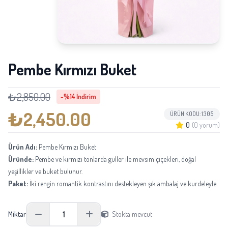
Pembe Kırmızı Buket
₺2,850.00
-%14 İndirim
₺2,450.00
ÜRÜN KODU: 1305
0
(0 yorum)
Ürün Adı:
Pembe Kırmızı Buket
Üründe:
Pembe ve kırmızı tonlarda güller ile mevsim çiçekleri, doğal
yeşillikler ve buket bulunur.
Paket:
İki rengin romantik kontrastını destekleyen şık ambalaj ve kurdeleyle
hazırlanır.
Boyu:
Yaklaşık 40-50 cm yüksekliğindedir.
1
Miktar
Stokta mevcut
Not:
Mevsimsel tedarik durumuna göre aynı kalite ve görünüm korunarak