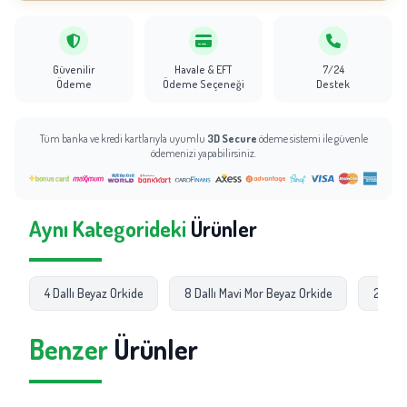
Güvenilir
Havale & EFT
7/24
Ödeme
Ödeme Seçeneği
Destek
Tüm banka ve kredi kartlarıyla uyumlu
3D Secure
ödeme sistemi ile güvenle
ödemenizi yapabilirsiniz.
Aynı Kategorideki
Ürünler
4 Dallı Beyaz Orkide
8 Dallı Mavi Mor Beyaz Orkide
21 Kırm
Benzer
Ürünler