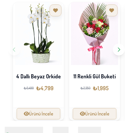
4 Dallı Beyaz Orkide
11 Renkli Gül Buketi
₺4,799
₺1,995
₺5,499
₺2,350
Ürünü İncele
Ürünü İncele