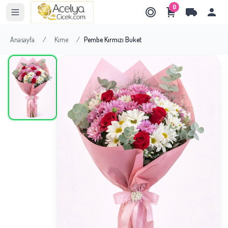
0
Anasayfa
/
Kime
/
Pembe Kırmızı Buket