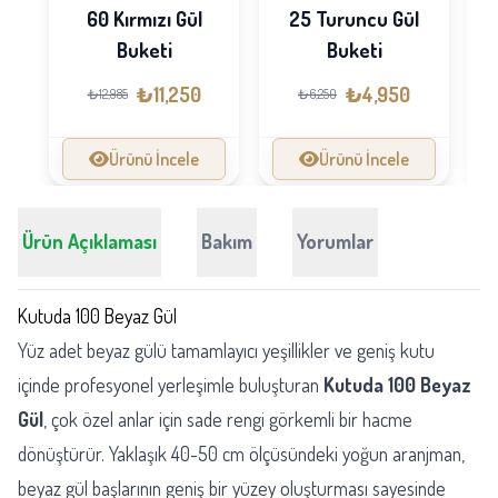
60 Kırmızı Gül
25 Turuncu Gül
S
Buketi
Buketi
1
₺11,250
₺4,950
₺12,985
₺6,250
Ürünü İncele
Ürünü İncele
Ürün Açıklaması
Bakım
Yorumlar
Kutuda 100 Beyaz Gül
Yüz adet beyaz gülü tamamlayıcı yeşillikler ve geniş kutu
içinde profesyonel yerleşimle buluşturan
Kutuda 100 Beyaz
Gül
, çok özel anlar için sade rengi görkemli bir hacme
dönüştürür. Yaklaşık 40-50 cm ölçüsündeki yoğun aranjman,
beyaz gül başlarının geniş bir yüzey oluşturması sayesinde