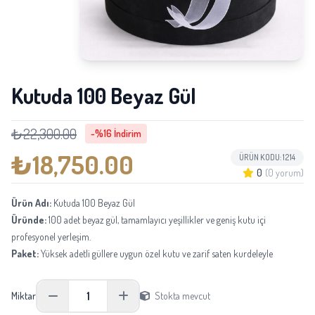
Kutuda 100 Beyaz Gül
₺22,300.00
-%16 İndirim
₺18,750.00
ÜRÜN KODU: 1214
0
(0 yorum)
Ürün Adı:
Kutuda 100 Beyaz Gül
Üründe:
100 adet beyaz gül, tamamlayıcı yeşillikler ve geniş kutu içi
profesyonel yerleşim.
Paket:
Yüksek adetli güllere uygun özel kutu ve zarif saten kurdeleyle
hazırlanır.
Boyu:
Yaklaşık 40-50 cm; güllerin doğal büyüklüğüne göre değişebilir.
1
Miktar
Stokta mevcut
Not:
Mevsimsel tedarik durumuna göre aynı kalite ve görünüm korunarak