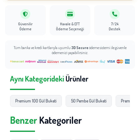
Güvenilir
Havale & EFT
7/24
Ödeme
Ödeme Seçeneği
Destek
Tüm banka ve kredi kartlarıyla uyumlu
3D Secure
ödeme sistemi ile güvenle
ödemenizi yapabilirsiniz.
Aynı Kategorideki
Ürünler
Premium 100 Gül Buketi
50 Pembe Gül Buketi
Premium 41 
Benzer
Kategoriler