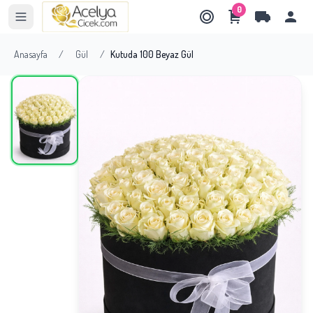
0
Anasayfa
/
Gül
/
Kutuda 100 Beyaz Gül