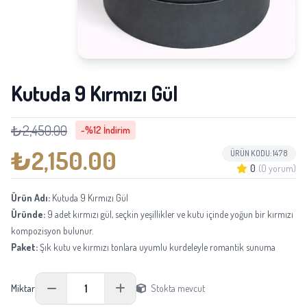
Kutuda 9 Kırmızı Gül
₺2,450.00
-%12 İndirim
₺2,150.00
ÜRÜN KODU: 1478
0
(0 yorum)
Ürün Adı:
Kutuda 9 Kırmızı Gül
Üründe:
9 adet kırmızı gül, seçkin yeşillikler ve kutu içinde yoğun bir kırmızı
kompozisyon bulunur.
Paket:
Şık kutu ve kırmızı tonlara uyumlu kurdeleyle romantik sunuma
hazır şekilde hazırlanır.
Boyu:
Yaklaşık 28-35 cm yüksekliğindedir.
1
Miktar
Stokta mevcut
Not:
Mevsimsel tedarik durumuna göre aynı kalite ve görünüm korunarak