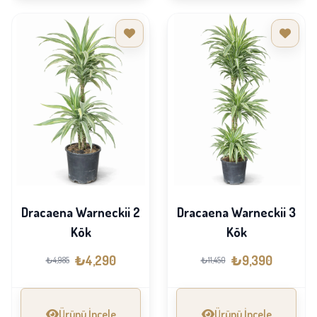
Dracaena Warneckii 2
Dracaena Warneckii 3
Kök
Kök
₺4,290
₺9,390
₺4,985
₺11,450
Ürünü İncele
Ürünü İncele