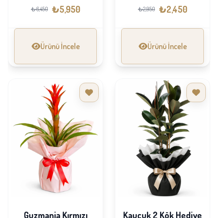
₺5,950
₺2,450
₺6,450
₺2,950
Ürünü İncele
Ürünü İncele
Guzmania Kırmızı
Kauçuk 2 Kök Hediye