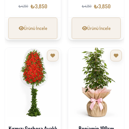
₺3,850
₺3,850
₺4,250
₺4,250
Ürünü İncele
Ürünü İncele
Kırmızı Gerbera Ayaklı
Benjamin 100cm