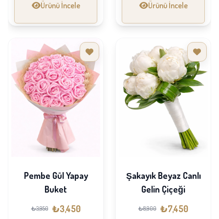
Ürünü İncele
Ürünü İncele
Pembe Gül Yapay
Şakayık Beyaz Canlı
Buket
Gelin Çiçeği
₺3,450
₺7,450
₺3,950
₺8,900