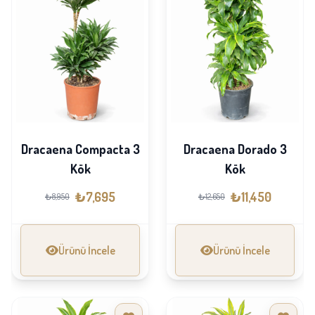
Dracaena Compacta 3
Dracaena Dorado 3
Kök
Kök
₺7,695
₺11,450
₺8,950
₺12,650
Ürünü İncele
Ürünü İncele