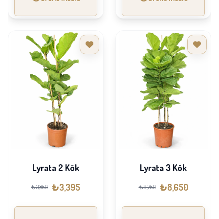
Lyrata 2 Kök
Lyrata 3 Kök
₺3,395
₺8,650
₺3,850
₺9,750