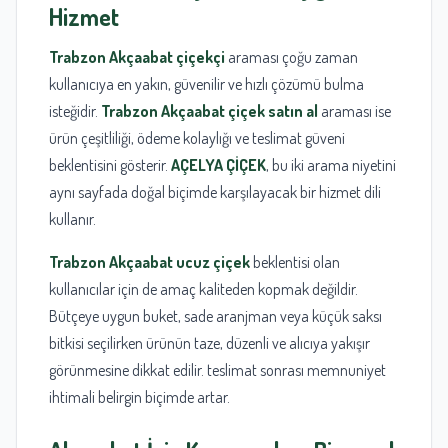
Hizmet
Trabzon Akçaabat çiçekçi
araması çoğu zaman
kullanıcıya en yakın, güvenilir ve hızlı çözümü bulma
isteğidir.
Trabzon Akçaabat çiçek satın al
araması ise
ürün çeşitliliği, ödeme kolaylığı ve teslimat güveni
beklentisini gösterir.
AÇELYA ÇİÇEK
, bu iki arama niyetini
aynı sayfada doğal biçimde karşılayacak bir hizmet dili
kullanır.
Trabzon Akçaabat ucuz çiçek
beklentisi olan
kullanıcılar için de amaç kaliteden kopmak değildir.
Bütçeye uygun buket, sade aranjman veya küçük saksı
bitkisi seçilirken ürünün taze, düzenli ve alıcıya yakışır
görünmesine dikkat edilir. teslimat sonrası memnuniyet
ihtimali belirgin biçimde artar.