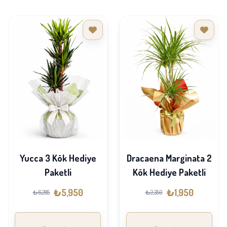
Yucca 3 Kök Hediye
Dracaena Marginata 2
Paketli
Kök Hediye Paketli
₺5,950
₺1,950
₺6,285
₺2,350