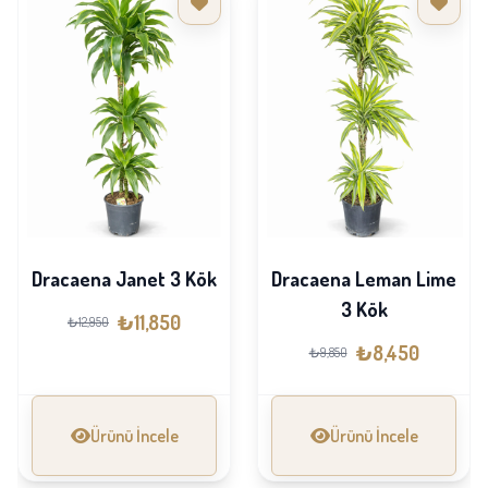
Dracaena Janet 3 Kök
Dracaena Leman Lime
3 Kök
₺11,850
₺12,950
₺8,450
₺9,850
Ürünü İncele
Ürünü İncele