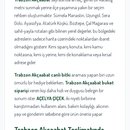
metni sunmak yerine ilçe yaşamına yakın bir seçim
rehberi oluşturmaktır. Sümela Manastırı, Uzungöl, Sera
Gölü, Ayasofya, Atatürk Köşkü, Boztepe, Çal Mağarası ve
sahil-yayla rotaları gibi bilinen yerel değerler, bu bölgedeki
adreslerin sadece harita üzerindeki noktalardan ibaret
olmadığını gösterir. Kimi sipariş konuta, kimi kamu
noktasına, kimi iş yerine, kimi de konaklama veya kırsal
adrese gider.
Trabzon Akçaabat canlı bitki
araması yapan biri uzun
ömürlü bir hediye beklerken,
Trabzon Akçaabat buket
siparişi
veren kişi daha hızlı ve duygusu belirgin bir
sunum ister.
AÇELYA ÇİÇEK
, iki niyeti birbirine
karıştırmadan; kullanım alanı, bakım kolaylığı, alıcının
yaşı ve gönderim sebebine göre ürün önerisi yapar.
Trabzon
Akçaabat Teslimatında