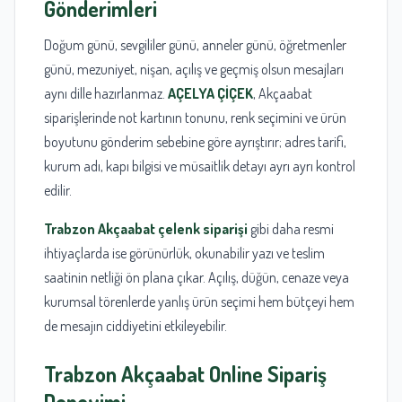
Gönderimleri
Doğum günü, sevgililer günü, anneler günü, öğretmenler
günü, mezuniyet, nişan, açılış ve geçmiş olsun mesajları
aynı dille hazırlanmaz.
AÇELYA ÇİÇEK
, Akçaabat
siparişlerinde not kartının tonunu, renk seçimini ve ürün
boyutunu gönderim sebebine göre ayrıştırır; adres tarifi,
kurum adı, kapı bilgisi ve müsaitlik detayı ayrı ayrı kontrol
edilir.
Trabzon Akçaabat çelenk siparişi
gibi daha resmi
ihtiyaçlarda ise görünürlük, okunabilir yazı ve teslim
saatinin netliği ön plana çıkar. Açılış, düğün, cenaze veya
kurumsal törenlerde yanlış ürün seçimi hem bütçeyi hem
de mesajın ciddiyetini etkileyebilir.
Trabzon
Akçaabat Online Sipariş
Deneyimi