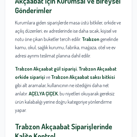
Akçaabat İçin Kurumsal ve Bireysel
Gönderimler
Kurumlara giden siparişlerde masa üstü bitkiler, orkide ve
açılış düzenleri; ev adreslerinde ise daha sıcak, kişisel ve
notu öne çıkan buketler tercih edilir.
Trabzon
genelinde
kamu, okul, sağlık kurumu, fabrika, mağaza, otel ve ev
adresi ayrımı teslimat planına dahil edilir.
Trabzon Akçaabat gül siparişi
,
Trabzon Akçaabat
orkide siparişi
ve
Trabzon Akçaabat saksı bitkisi
gibi alt aramalar, kullanıcının ne istediğini daha net
anlatır.
AÇELYA ÇİÇEK
, bu niyetleri okuyarak gereksiz
ürün kalabalığı yerine doğru kategoriye yönlendirme
yapar.
Trabzon
Akçaabat Siparişlerinde
Kalite Kontrol