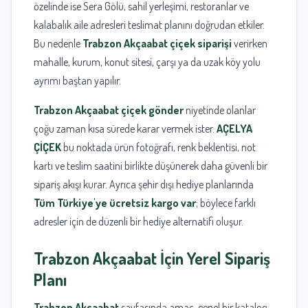
özelinde ise Sera Gölü, sahil yerleşimi, restoranlar ve
kalabalık aile adresleri teslimat planını doğrudan etkiler.
Bu nedenle
Trabzon Akçaabat çiçek siparişi
verirken
mahalle, kurum, konut sitesi, çarşı ya da uzak köy yolu
ayrımı baştan yapılır.
Trabzon Akçaabat çiçek gönder
niyetinde olanlar
çoğu zaman kısa sürede karar vermek ister.
AÇELYA
ÇİÇEK
bu noktada ürün fotoğrafı, renk beklentisi, not
kartı ve teslim saatini birlikte düşünerek daha güvenli bir
sipariş akışı kurar. Ayrıca şehir dışı hediye planlarında
Tüm Türkiye'ye ücretsiz kargo var
; böylece farklı
adresler için de düzenli bir hediye alternatifi oluşur.
Trabzon Akçaabat
İçin Yerel Sipariş
Planı
Trabzon Akçaabat
sayfasında amaç, genel bir katalog