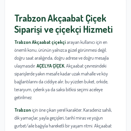
Trabzon
Akçaabat
Çiçek
Siparişi ve
çiçekçi
Hizmeti
Trabzon Akçaabat çiçekçi
arayan kullanıcı için en
önemli konu, ürünün yalnızca güzel görünmesi değil;
doğru saat aralığında, doğru adrese ve doğru mesajla
ulaşmasıdır.
AÇELYA ÇİÇEK
, Akçaabat çevresindeki
siparişlerde yakın mesafe kadar uzak mahalle ve köy
bağlantılarını da ciddiye alır; bu yüzden buket, orkide,
teraryum, çelenk ya da saksı bitkisi seçimi aceleye
getirilmez.
Trabzon
için öne çıkan yerel karakter; Karadeniz sahili,
dik yamaçlar, yayla geçişleri, tarihî miras ve yoğun
gurbet/aile bağıyla hareketli bir yaşam ritmi. Akçaabat