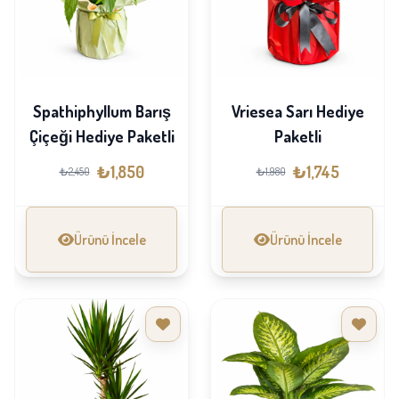
Spathiphyllum Barış
Vriesea Sarı Hediye
Çiçeği Hediye Paketli
Paketli
₺1,850
₺1,745
₺2,450
₺1,980
Ürünü İncele
Ürünü İncele