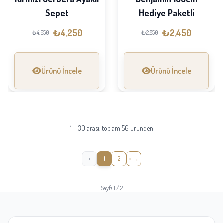
Sepet
Hediye Paketli
₺4,250
₺2,450
₺4,650
₺2,850
Ürünü İncele
Ürünü İncele
1 - 30 arası, toplam 56 üründen
‹
1
2
›
Sayfa 1 / 2