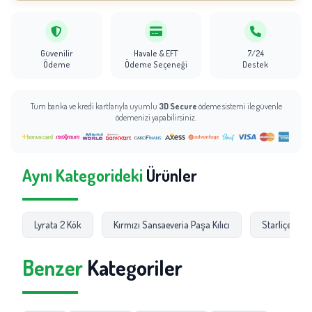
Güvenilir
Havale & EFT
7/24
Ödeme
Ödeme Seçeneği
Destek
Tüm banka ve kredi kartlarıyla uyumlu
3D Secure
ödeme sistemi ile güvenle
ödemenizi yapabilirsiniz.
Aynı Kategorideki
Ürünler
Lyrata 2 Kök
Kırmızı Sansaeveria Paşa Kılıcı
Starliçe Büy
Benzer
Kategoriler