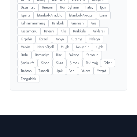
Gaziantep
Giresun
Gümüşhane
Hatay
Iğdır
Isparta
İstanbul-Anadolu
İstanbul-Avrupa
İzmir
Kahramanmaraş
Karabük
Karaman
Kars
Kastamonu
Kayseri
Kilis
Kırıkkale
Kırklareli
Kırşehir
Kocaeli
Konya
Kütahya
Malatya
Manisa
Mersin(İçel)
Muğla
Nevşehir
Niğde
Ordu
Osmaniye
Rize
Sakarya
Samsun
Şanlıurfa
Sinop
Sivas
Şırnak
Tekirdağ
Tokat
Trabzon
Tunceli
Uşak
Van
Yalova
Yozgat
Zonguldak