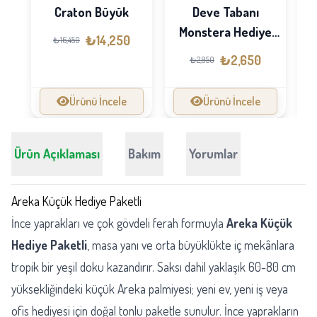
Dr
Craton Büyük
Deve Tabanı
Monstera Hediye
₺14,250
₺16,450
Paketli
₺2,650
₺2,950
Ürünü İncele
Ürünü İncele
Ürün Açıklaması
Bakım
Yorumlar
Areka Küçük Hediye Paketli
İnce yaprakları ve çok gövdeli ferah formuyla
Areka Küçük
Hediye Paketli
, masa yanı ve orta büyüklükte iç mekânlara
tropik bir yeşil doku kazandırır. Saksı dahil yaklaşık 60-80 cm
yüksekliğindeki küçük Areka palmiyesi; yeni ev, yeni iş veya
ofis hediyesi için doğal tonlu paketle sunulur. İnce yaprakların