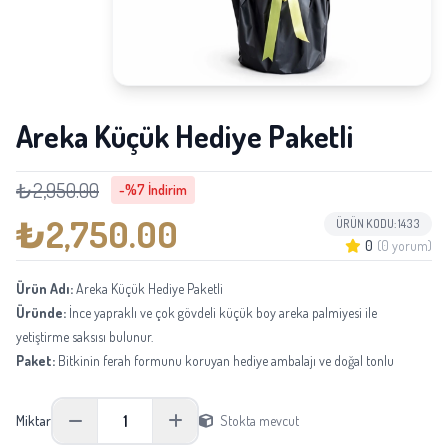
Areka Küçük Hediye Paketli
₺2,950.00
-%7 İndirim
₺2,750.00
ÜRÜN KODU: 1433
0
(0 yorum)
Ürün Adı:
Areka Küçük Hediye Paketli
Üründe:
İnce yapraklı ve çok gövdeli küçük boy areka palmiyesi ile
yetiştirme saksısı bulunur.
Paket:
Bitkinin ferah formunu koruyan hediye ambalajı ve doğal tonlu
kurdeleyle hazırlanır.
Boyu:
Saksı dahil yaklaşık 60-80 cm yüksekliğindedir.
1
Miktar
Stokta mevcut
Not:
Canlı bitkinin yaprak formu ve boyu doğal olarak değişebilir; tedarik