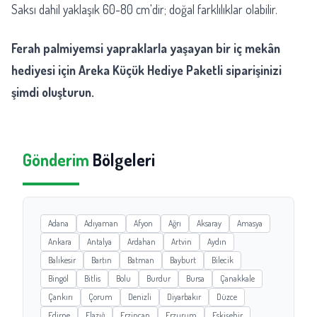
Saksı dahil yaklaşık 60-80 cm'dir; doğal farklılıklar olabilir.
Ferah palmiyemsi yapraklarla yaşayan bir iç mekân
hediyesi için Areka Küçük Hediye Paketli siparişinizi
şimdi oluşturun.
Gönderim
Bölgeleri
Adana
Adıyaman
Afyon
Ağrı
Aksaray
Amasya
Ankara
Antalya
Ardahan
Artvin
Aydın
Balıkesir
Bartın
Batman
Bayburt
Bilecik
Bingöl
Bitlis
Bolu
Burdur
Bursa
Çanakkale
Çankırı
Çorum
Denizli
Diyarbakır
Düzce
Edirne
Elazığ
Erzincan
Erzurum
Eskişehir