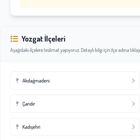
Yozgat İlçeleri
Aşağıdaki ilçelere teslimat yapıyoruz. Detaylı bilgi için ilçe adına tıklay
Akdağmadeni
Çandır
Kadışehri