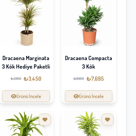
Dracaena Compacta
Dracaena Marginata
3 Kök
3 Kök Hediye Paketli
₺7,695
₺3,450
₺8,950
₺3,950
Ürünü İncele
Ürünü İncele