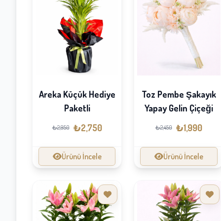
Areka Küçük Hediye
Toz Pembe Şakayık
Paketli
Yapay Gelin Çiçeği
₺2,750
₺1,990
₺2,950
₺2,450
Ürünü İncele
Ürünü İncele