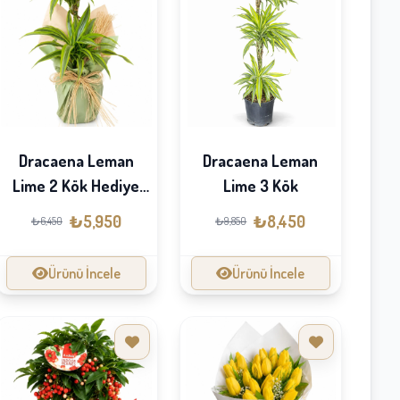
Dracaena Leman
Dracaena Leman
Lime 3 Kök
Lime 2 Kök Hediye
Paketli
₺8,450
₺5,950
₺9,850
₺6,450
Ürünü İncele
Ürünü İncele