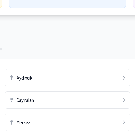
ın.
Aydıncık
Çayıralan
Merkez