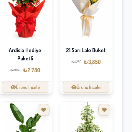
Ardisia Hediye
21 Sarı Lale Buket
Paketli
₺3,850
₺4,250
₺2,780
₺2,950
Ürünü İncele
Ürünü İncele