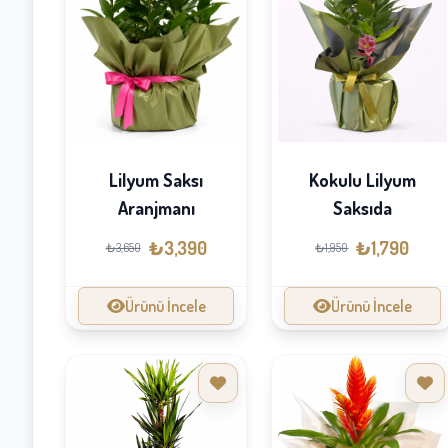
Kokulu Lilyum
Lilyum Saksı
Saksıda
Aranjmanı
₺1,790
₺3,390
₺1,950
₺3,650
Ürünü İncele
Ürünü İncele