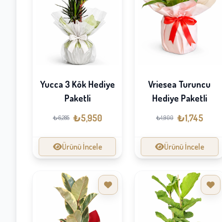
Yucca 3 Kök Hediye
Vriesea Turuncu
Paketli
Hediye Paketli
₺5,950
₺1,745
₺6,285
₺1,900
Ürünü İncele
Ürünü İncele