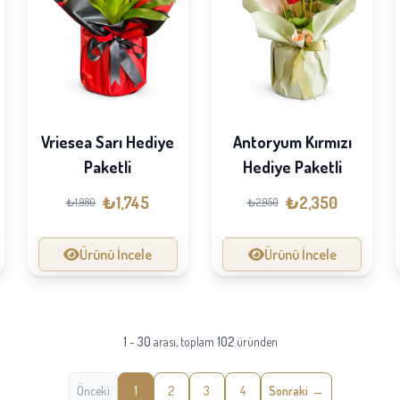
Vriesea Sarı Hediye
Antoryum Kırmızı
Paketli
Hediye Paketli
₺1,745
₺2,350
₺1,980
₺2,950
Ürünü İncele
Ürünü İncele
1
-
30
arası, toplam
102
üründen
Önceki
1
2
3
4
Sonraki