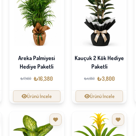
Kauçuk 2 Kök Hediye
Areka Palmiyesi
Paketli
Hediye Paketli
₺3,800
₺16,380
₺4,650
₺17,450
Ürünü İncele
Ürünü İncele