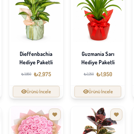
Dieffenbachia
Guzmania Sarı
Hediye Paketli
Hediye Paketli
₺2,975
₺1,950
₺3,850
₺2,250
Ürünü İncele
Ürünü İncele