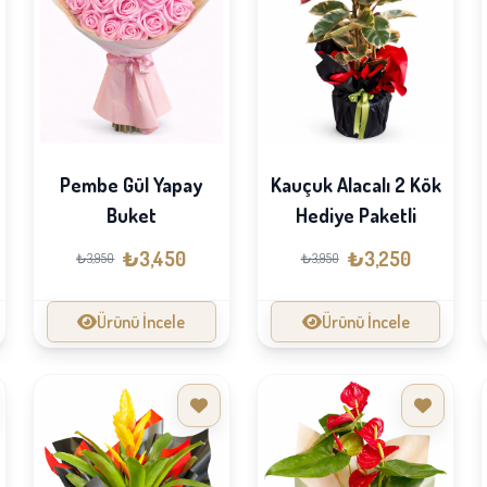
Pembe Gül Yapay
Kauçuk Alacalı 2 Kök
Buket
Hediye Paketli
₺3,450
₺3,250
₺3,950
₺3,950
Ürünü İncele
Ürünü İncele