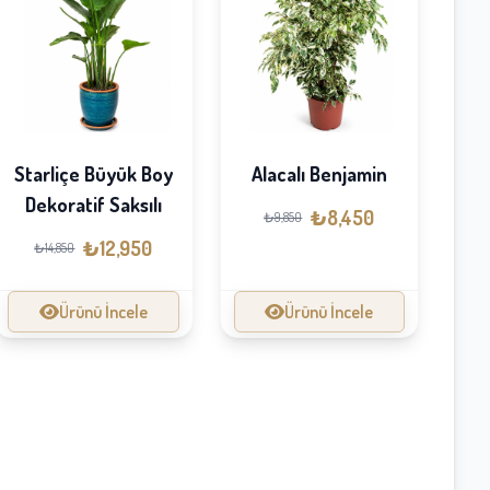
Starliçe Büyük Boy
Alacalı Benjamin
Dekoratif Saksılı
₺8,450
₺9,850
₺12,950
₺14,850
Ürünü İncele
Ürünü İncele