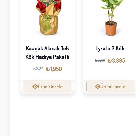
Kauçuk Alacalı Tek
Lyrata 2 Kök
Kök Hediye Paketli
₺3,395
₺3,850
₺1,950
₺2,450
Ürünü İncele
Ürünü İncele