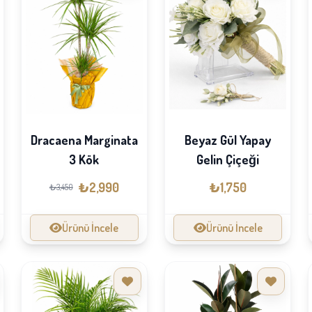
Beyaz Gül Yapay
Dracaena Marginata
Gelin Çiçeği
3 Kök
₺1,750
₺2,990
₺3,450
Ürünü İncele
Ürünü İncele