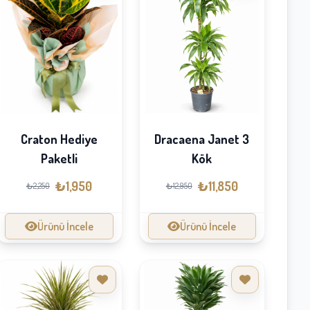
Dracaena Janet 3
Craton Hediye
Kök
Paketli
₺11,850
₺1,950
₺12,950
₺2,250
Ürünü İncele
Ürünü İncele