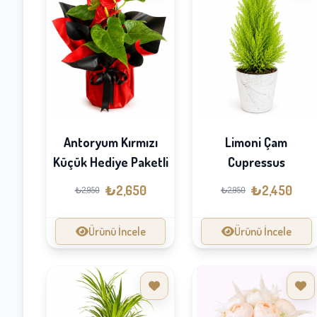
Antoryum Kırmızı
Limoni Çam
Küçük Hediye Paketli
Cupressus
₺2,650
₺2,450
₺2,950
₺2,950
Ürünü İncele
Ürünü İncele