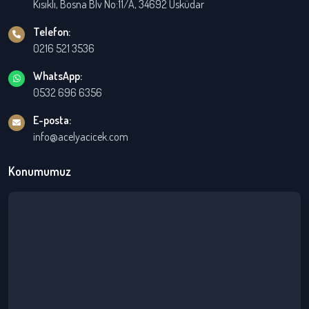
Kısıklı, Bosna Blv No:11/A, 34692 Üsküdar
Telefon:
0216 521 3536
WhatsApp:
0532 696 6356
E-posta:
info@acelyacicek.com
Konumumuz