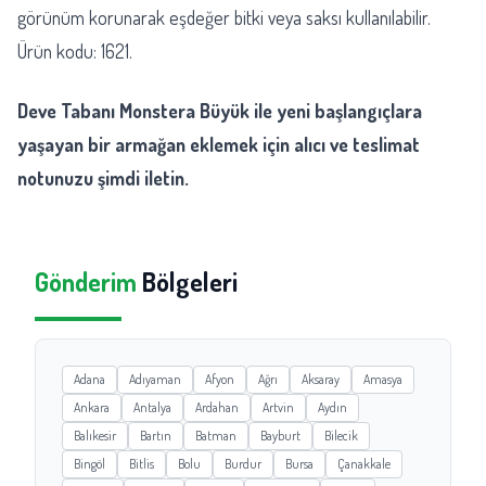
görünüm korunarak eşdeğer bitki veya saksı kullanılabilir.
Ürün kodu: 1621.
Deve Tabanı Monstera Büyük ile yeni başlangıçlara
yaşayan bir armağan eklemek için alıcı ve teslimat
notunuzu şimdi iletin.
Gönderim
Bölgeleri
Adana
Adıyaman
Afyon
Ağrı
Aksaray
Amasya
Ankara
Antalya
Ardahan
Artvin
Aydın
Balıkesir
Bartın
Batman
Bayburt
Bilecik
Bingöl
Bitlis
Bolu
Burdur
Bursa
Çanakkale