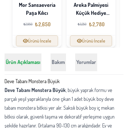
Mor Sansaeveria
Areka Palmiyesi
S
Paşa Kılıcı
Küçük Hediye
Paketli
₺2,650
₺2,780
₺2,950
₺3,250
Ürünü İncele
Ürünü İncele
Ürün Açıklaması
Bakım
Yorumlar
Deve Tabanı Monstera Büyük
Deve Tabanı Monstera Büyük
, büyük yaprak formu ve
parçalı yeşil yapraklarıyla öne çıkan 1 adet büyük boy deve
tabanı monstera bitkisi yer alır. Saksılı büyük boy iç mekan
bitkisi olarak, güvenli taşıma ve dekoratif yerleşime uygun
şekilde hazırlanır. Ortalama 90-130 cm aralığındadır. Ev ve