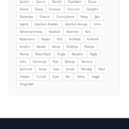
Çankırı
Çorum
Denizli
Diyarbakır
Düzce
Edirne
Elazığ
Erzincan
Erzurum
Eskişehir
Gaziantep
Giresun
Gümüşhane
Hatay
Iğdır
Isparta
İstanbul-Anadolu
İstanbul-Avrupa
İzmir
Kahramanmaraş
Karabük
Karaman
Kars
Kastamonu
Kayseri
Kilis
Kırıkkale
Kırklareli
Kırşehir
Kocaeli
Konya
Kütahya
Malatya
Manisa
Mersin(İçel)
Muğla
Nevşehir
Niğde
Ordu
Osmaniye
Rize
Sakarya
Samsun
Şanlıurfa
Sinop
Sivas
Şırnak
Tekirdağ
Tokat
Trabzon
Tunceli
Uşak
Van
Yalova
Yozgat
Zonguldak