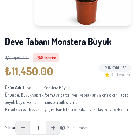
Deve Tabanı Monstera Büyük
₺12,450.00
-%8 İndirim
₺11,450.00
ÜRÜN KODU: 1621
0
(0 yorum)
Ürün Adı:
Deve Tabanı Monstera Büyük
Üründe:
Büyük yaprak formu ve parçalı yeşil yapraklarıyla öne çıkan 1 adet
büyük boy deve tabanı monstera bitkisi yer alır.
Paket:
Saksılı büyük boy iç mekan bitkisi olarak, güvenli taşıma ve dekoratif
yerleşime uygun şekilde hazırlanır.
Boyu:
Ortalama 90-130 cm aralığındadır.
1
Miktar
Stokta mevcut
Not:
Mevsimsel tedarik durumuna göre aynı kalite ve görünüm korunarak