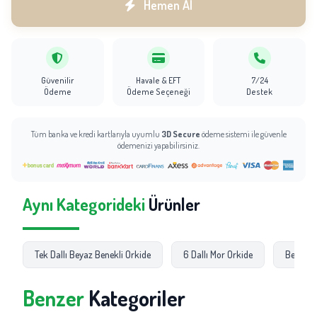
Hemen Al
Güvenilir
Havale & EFT
7/24
Ödeme
Ödeme Seçeneği
Destek
Tüm banka ve kredi kartlarıyla uyumlu
3D Secure
ödeme sistemi ile güvenle
ödemenizi yapabilirsiniz.
Aynı Kategorideki
Ürünler
Tek Dallı Beyaz Benekli Orkide
6 Dallı Mor Orkide
Beyaz O
Benzer
Kategoriler