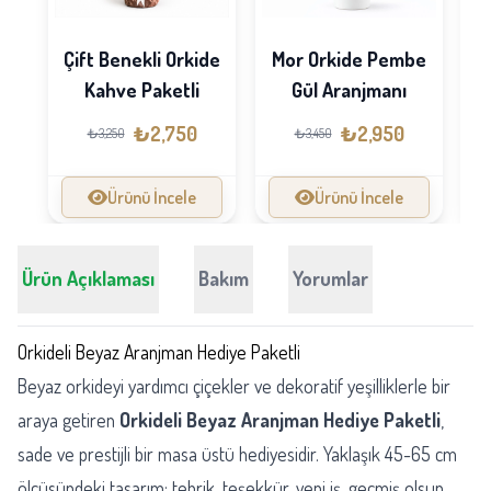
Çift Benekli Orkide
Mor Orkide Pembe
Kahve Paketli
Gül Aranjmanı
₺2,750
₺2,950
₺3,250
₺3,450
Ürünü İncele
Ürünü İncele
Ürün Açıklaması
Bakım
Yorumlar
Orkideli Beyaz Aranjman Hediye Paketli
Beyaz orkideyi yardımcı çiçekler ve dekoratif yeşilliklerle bir
araya getiren
Orkideli Beyaz Aranjman Hediye Paketli
,
sade ve prestijli bir masa üstü hediyesidir. Yaklaşık 45-65 cm
ölçüsündeki tasarım; tebrik, teşekkür, yeni iş, geçmiş olsun