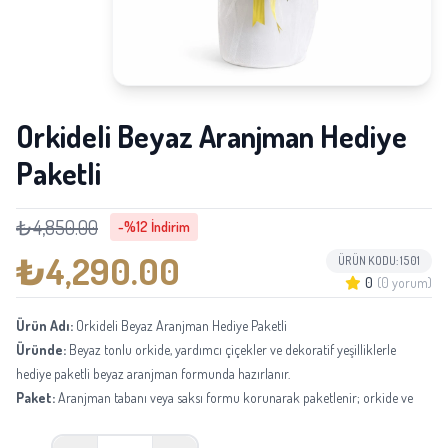
Orkideli Beyaz Aranjman Hediye
Paketli
₺4,850.00
-%12 İndirim
₺4,290.00
ÜRÜN KODU: 1501
0
(0 yorum)
Ürün Adı:
Orkideli Beyaz Aranjman Hediye Paketli
Üründe:
Beyaz tonlu orkide, yardımcı çiçekler ve dekoratif yeşilliklerle
hediye paketli beyaz aranjman formunda hazırlanır.
Paket:
Aranjman tabanı veya saksı formu korunarak paketlenir; orkide ve
çiçek dokusu teslimata uygun şekilde sabitlenir.
Boyu:
Ortalama 45-65 cm aralığında, zarif ve şık masa üstü aranjman