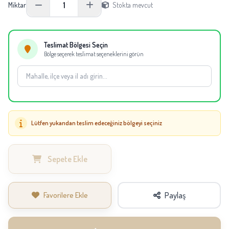
1
Miktar
Stokta mevcut
ölçüsündedir.
Not:
Mevsimsel tedarik durumuna göre aynı kalite ve görünüm korunarak
eşdeğer orkide, çiçek veya saksı kullanılabilir.
Teslimat Bölgesi Seçin
Bölge seçerek teslimat seçeneklerini görün
Lütfen yukarıdan teslim edeceğiniz bölgeyi seçiniz
Sepete Ekle
Favorilere Ekle
Paylaş