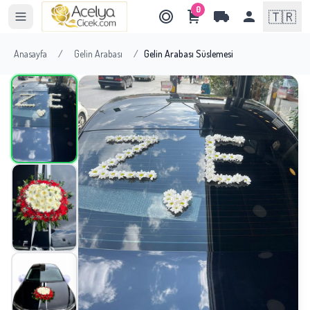
0
🇹🇷
Anasayfa
/
Gelin Arabası
/
Gelin Arabası Süslemesi