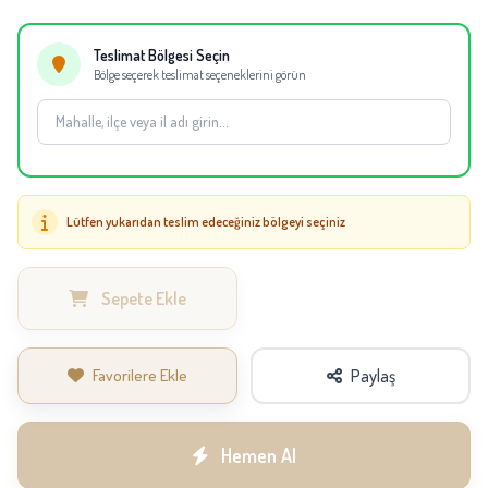
Not:
Mevsimsel tedarik durumuna göre aynı kalite ve görünüm korunarak
eşdeğer çiçek ve süsleme materyalleri kullanılabilir.
Teslimat Bölgesi Seçin
Bölge seçerek teslimat seçeneklerini görün
Lütfen yukarıdan teslim edeceğiniz bölgeyi seçiniz
Sepete Ekle
Favorilere Ekle
Paylaş
Hemen Al