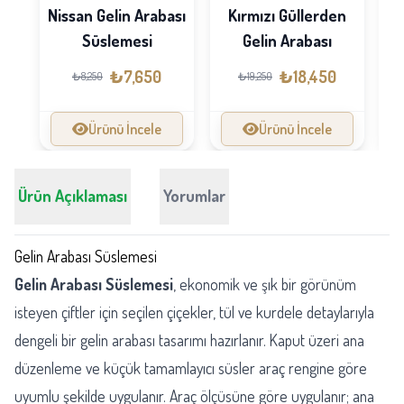
Nissan Gelin Arabası
Kırmızı Güllerden
G
Süslemesi
Gelin Arabası
₺7,650
₺18,450
₺8,250
₺19,250
Ürünü İncele
Ürünü İncele
Ürün Açıklaması
Yorumlar
Gelin Arabası Süslemesi
Gelin Arabası Süslemesi
, ekonomik ve şık bir görünüm
isteyen çiftler için seçilen çiçekler, tül ve kurdele detaylarıyla
dengeli bir gelin arabası tasarımı hazırlanır. Kaput üzeri ana
düzenleme ve küçük tamamlayıcı süsler araç rengine göre
uyumlu şekilde uygulanır. Araç ölçüsüne göre uygulanır; ana