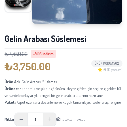
Gelin Arabası Süslemesi
₺4,450.00
-%16 İndirim
₺3,750.00
ÜRÜN KODU: 1562
0
(0 yorum)
Ürün Adı:
Gelin Arabası Süslemesi
Üründe:
Ekonomik ve şık bir görünüm isteyen çiftler için seçilen çiçekler, tül
ve kurdele detaylarıyla dengeli bir gelin arabası tasarımı hazırlanır.
Paket:
Kaput üzeri ana düzenleme ve küçük tamamlayıcı süsler araç rengine
göre uyumlu şekilde uygulanır.
Boyu:
Araç ölçüsüne göre uygulanır; ana süsleme ortalama 60-80 cm
1
Miktar
Stokta mevcut
aralığında görünüm sağlar.