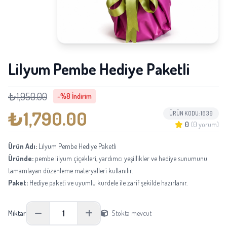
Lilyum Pembe Hediye Paketli
₺1,950.00
-%8 İndirim
₺1,790.00
ÜRÜN KODU: 1639
0
(0 yorum)
Ürün Adı:
Lilyum Pembe Hediye Paketli
Üründe:
pembe lilyum çiçekleri, yardımcı yeşillikler ve hediye sunumunu
tamamlayan düzenleme materyalleri kullanılır.
Paket:
Hediye paketi ve uyumlu kurdele ile zarif şekilde hazırlanır.
Boyu:
Ortalama 45-65 cm aralığında hazırlanır.
Not:
Mevsimsel tedarik durumuna göre aynı kalite ve görünüm korunarak
1
Miktar
Stokta mevcut
eşdeğer çiçekler kullanılabilir.