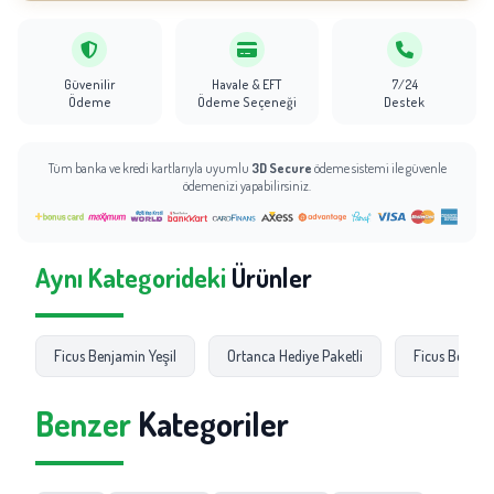
Güvenilir
Havale & EFT
7/24
Ödeme
Ödeme Seçeneği
Destek
Tüm banka ve kredi kartlarıyla uyumlu
3D Secure
ödeme sistemi ile güvenle
ödemenizi yapabilirsiniz.
Aynı Kategorideki
Ürünler
Ficus Benjamin Yeşil
Ortanca Hediye Paketli
Ficus Benjam
Benzer
Kategoriler