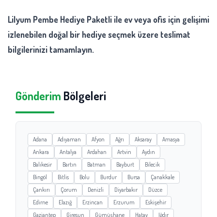
Lilyum Pembe Hediye Paketli ile ev veya ofis için gelişimi
izlenebilen doğal bir hediye seçmek üzere teslimat
bilgilerinizi tamamlayın.
Gönderim
Bölgeleri
Adana
Adıyaman
Afyon
Ağrı
Aksaray
Amasya
Ankara
Antalya
Ardahan
Artvin
Aydın
Balıkesir
Bartın
Batman
Bayburt
Bilecik
Bingöl
Bitlis
Bolu
Burdur
Bursa
Çanakkale
Çankırı
Çorum
Denizli
Diyarbakır
Düzce
Edirne
Elazığ
Erzincan
Erzurum
Eskişehir
Gaziantep
Giresun
Gümüşhane
Hatay
Iğdır