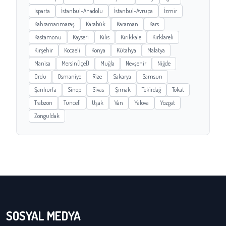
Isparta
İstanbul-Anadolu
İstanbul-Avrupa
İzmir
Kahramanmaraş
Karabük
Karaman
Kars
Kastamonu
Kayseri
Kilis
Kırıkkale
Kırklareli
Kırşehir
Kocaeli
Konya
Kütahya
Malatya
Manisa
Mersin(İçel)
Muğla
Nevşehir
Niğde
Ordu
Osmaniye
Rize
Sakarya
Samsun
Şanlıurfa
Sinop
Sivas
Şırnak
Tekirdağ
Tokat
Trabzon
Tunceli
Uşak
Van
Yalova
Yozgat
Zonguldak
SOSYAL MEDYA