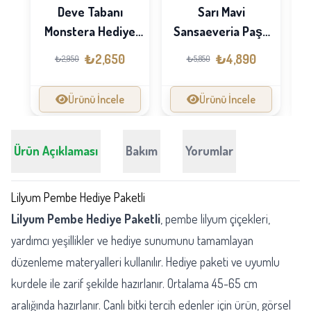
Dr
Deve Tabanı
Sarı Mavi
Monstera Hediye
Sansaeveria Paşa
Paketli
Kılıcı
₺2,650
₺4,890
₺2,950
₺5,850
Ürünü İncele
Ürünü İncele
Ürün Açıklaması
Bakım
Yorumlar
Lilyum Pembe Hediye Paketli
Lilyum Pembe Hediye Paketli
, pembe lilyum çiçekleri,
yardımcı yeşillikler ve hediye sunumunu tamamlayan
düzenleme materyalleri kullanılır. Hediye paketi ve uyumlu
kurdele ile zarif şekilde hazırlanır. Ortalama 45-65 cm
aralığında hazırlanır. Canlı bitki tercih edenler için ürün, görsel