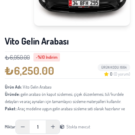
Vito Gelin Arabası
₺6,950.00
-%10 İndirim
₺6,250.00
ÜRÜN KODU: 1664
0
(0 yorum)
Ürün Adı:
Vito Gelin Arabası
Üründe:
gelin arabası ön kaput süslemesi, çiçek düzenlemesi, tül/kurdele
detayları ve araç aynaları için tamamlayıcı süsleme materyalleri kullanılır.
Paket:
Araç modeline uygun gelin arabası süsleme seti olarak hazırlanır ve
uygulama sırasında sabitlenir.
Boyu:
Araç kaput ölçüsüne göre uyarlanır.
1
Miktar
Stokta mevcut
Not:
Mevsimsel tedarik durumuna göre aynı kalite ve görünüm korunarak