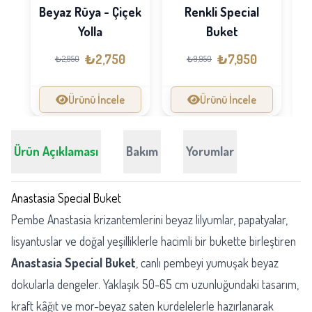
Beyaz Rüya - Çiçek
Renkli Special
Yolla
Buket
₺2,750
₺7,950
₺2,950
₺9,950
Ürünü İncele
Ürünü İncele
Ürün Açıklaması
Bakım
Yorumlar
Anastasia Special Buket
Pembe Anastasia krizantemlerini beyaz lilyumlar, papatyalar,
lisyantuslar ve doğal yeşilliklerle hacimli bir bukette birleştiren
Anastasia Special Buket
, canlı pembeyi yumuşak beyaz
dokularla dengeler. Yaklaşık 50-65 cm uzunluğundaki tasarım,
kraft kâğıt ve mor-beyaz saten kurdelelerle hazırlanarak