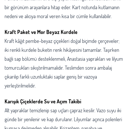
bir görünüm arayanlara hitap eder. Kart notunda kutlamanın
nedeni ve alıcıya moral veren kısa bir cümle kullanılabilir.
Kraft Paket ve Mor Beyaz Kurdele
Kraft kâğıt pembe-beyaz çiçekleri doğal biçimde çerçeveler;
iki renkli kurdele buketin renk hikâyesini tamamlar. Taşırken
bağlı sap bölümü desteklenmeli, Anastasia yaprakları ve lilyum
tomurcukları sıkıştırılmamalıdır. Teslimden sonra ambalaj
çıkarılıp farklı uzunluktaki saplar geniş bir vazoya
yerleştirilmelidir.
Karışık Çiçeklerde Su ve Açım Takibi
Alt yapraklar temizlenip sap uçları çapraz kesilir. Vazo suyu iki
günde bir yenilenir ve kap durulanır. Lilyumlar açınca polenleri
kumaşa değmeden alınabilir. Krizantem, papatya ve