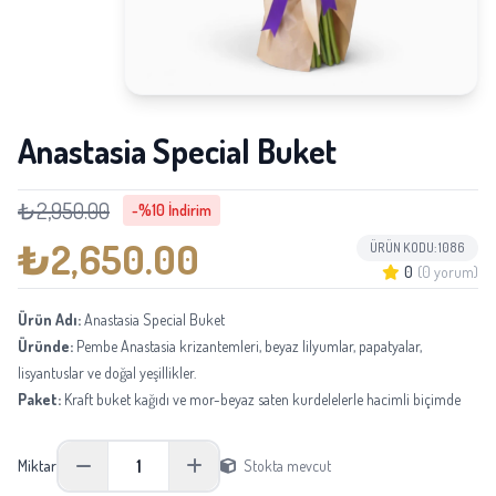
Anastasia Special Buket
₺2,950.00
-%10 İndirim
₺2,650.00
ÜRÜN KODU: 1086
0
(0 yorum)
Ürün Adı:
Anastasia Special Buket
Üründe:
Pembe Anastasia krizantemleri, beyaz lilyumlar, papatyalar,
lisyantuslar ve doğal yeşillikler.
Paket:
Kraft buket kağıdı ve mor-beyaz saten kurdelelerle hacimli biçimde
hazırlanır.
Boyu:
Yaklaşık 50-65 cm; lilyum ve Anastasia çiçeklerinin formuna göre
1
Miktar
Stokta mevcut
değişebilir.