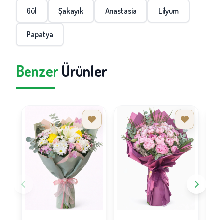
Gül
Şakayık
Anastasia
Lilyum
Papatya
Benzer
Ürünler