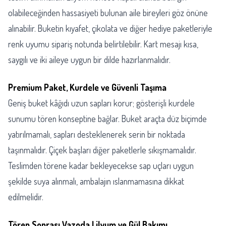
olabileceğinden hassasiyeti bulunan aile bireyleri göz önüne
alınabilir. Buketin kıyafet, çikolata ve diğer hediye paketleriyle
renk uyumu sipariş notunda belirtilebilir. Kart mesajı kısa,
saygılı ve iki aileye uygun bir dilde hazırlanmalıdır.
Premium Paket, Kurdele ve Güvenli Taşıma
Geniş buket kâğıdı uzun sapları korur; gösterişli kurdele
sunumu tören konseptine bağlar. Buket araçta düz biçimde
yatırılmamalı, sapları desteklenerek serin bir noktada
taşınmalıdır. Çiçek başları diğer paketlerle sıkışmamalıdır.
Teslimden törene kadar bekleyecekse sap uçları uygun
şekilde suya alınmalı, ambalajın ıslanmamasına dikkat
edilmelidir.
Tören Sonrası Vazoda Lilyum ve Gül Bakımı