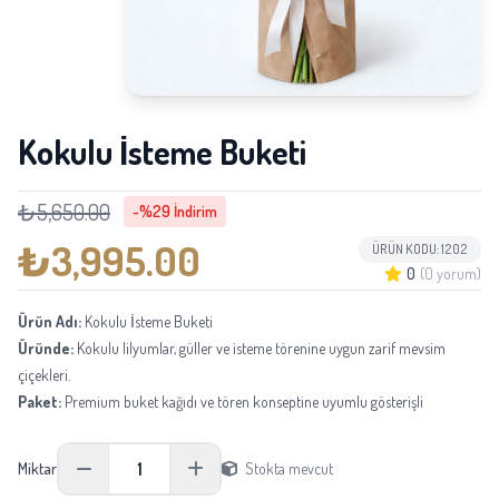
Kokulu İsteme Buketi
₺5,650.00
-%29 İndirim
₺3,995.00
ÜRÜN KODU: 1202
0
(0 yorum)
Ürün Adı:
Kokulu İsteme Buketi
Üründe:
Kokulu lilyumlar, güller ve isteme törenine uygun zarif mevsim
çiçekleri.
Paket:
Premium buket kağıdı ve tören konseptine uyumlu gösterişli
kurdeleyle hazırlanır.
Boyu:
Yaklaşık 55-70 cm; çiçeklerin doğal sap ve açım durumuna göre
1
Miktar
Stokta mevcut
değişebilir.