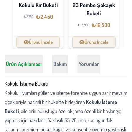
Kokulu Kır Buketi
23 Pembe Şakayık
Sa
Buketi
₺2,450
₺2,750
₺16,500
₺18,500
Ürünü İncele
Ürünü İncele
Ürün Açıklaması
Bakım
Yorumlar
Kokulu İsteme Buketi
Kokulu lilyumları güller ve isteme törenine uygun zarif mevsim
çiçekleriyle hacimli bir bukette birleştiren
Kokulu İsteme
Buketi
, ailelerin buluştuğu özel akşama özenli bir başlangıç
yapmak için hazırlanır. Yaklaşık 55-70 cm uzunluğundaki
tasarım, premium buket kâğıdı ve konseptle uyumlu gösterişli