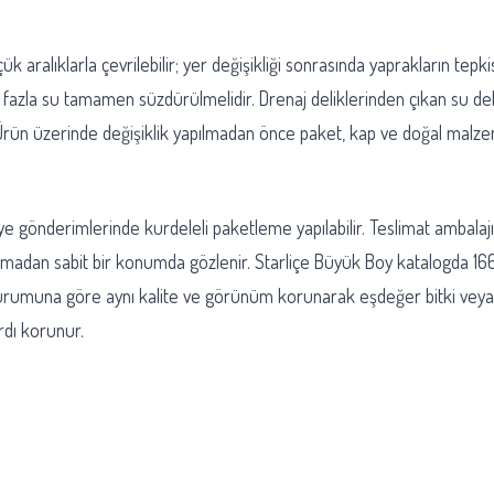
k aralıklarla çevrilebilir; yer değişikliği sonrasında yaprakların tep
 fazla su tamamen süzdürülmelidir. Drenaj deliklerinden çıkan su dekor
rün üzerinde değişiklik yapılmadan önce paket, kap ve doğal malzemeni
ediye gönderimlerinde kurdeleli paketleme yapılabilir. Teslimat ambal
şınmadan sabit bir konumda gözlenir. Starliçe Büyük Boy katalogda 1
urumuna göre aynı kalite ve görünüm korunarak eşdeğer bitki veya sak
rdı korunur.