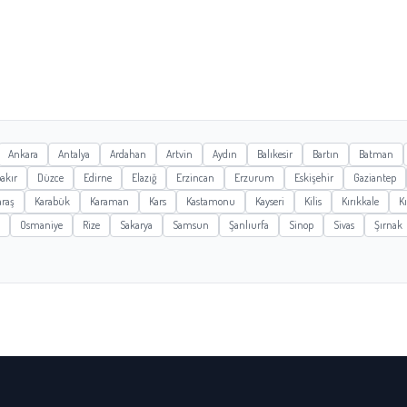
Ankara
Antalya
Ardahan
Artvin
Aydın
Balıkesir
Bartın
Batman
akır
Düzce
Edirne
Elazığ
Erzincan
Erzurum
Eskişehir
Gaziantep
raş
Karabük
Karaman
Kars
Kastamonu
Kayseri
Kilis
Kırıkkale
Kı
Osmaniye
Rize
Sakarya
Samsun
Şanlıurfa
Sinop
Sivas
Şırnak