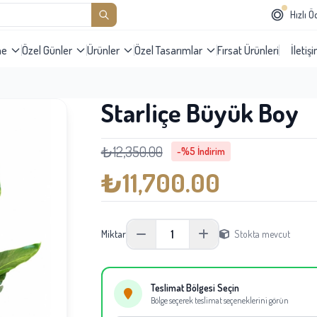
Hızlı 
me
Özel Günler
Ürünler
Özel Tasarımlar
Fırsat Ürünleri
İletiş
Starliçe Büyük Boy
₺12,350.00
-%5 İndirim
₺11,700.00
1
Miktar
Stokta mevcut
Teslimat Bölgesi Seçin
Bölge seçerek teslimat seçeneklerini görün