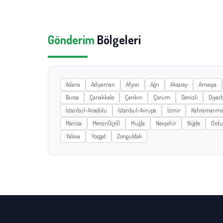
Gönderim
Bölgeleri
Adana
Adıyaman
Afyon
Ağrı
Aksaray
Amasya
Bursa
Çanakkale
Çankırı
Çorum
Denizli
Diyarb
İstanbul-Anadolu
İstanbul-Avrupa
İzmir
Kahramanma
Manisa
Mersin(İçel)
Muğla
Nevşehir
Niğde
Ordu
Yalova
Yozgat
Zonguldak