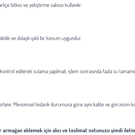
e bitkisi ve yetiştirme saksısı kullanılır.
nlık ve dolaylı ışıklı bir konum uygundur.
ı kontrol edilerek sulama yapılmalı, işlem sonrasında fazla su tamam
ırlanır. Mevsimsel tedarik durumuna göre aynı kalite ve görünüm kor
r armağan eklemek için alıcı ve teslimat notunuzu şimdi iletin