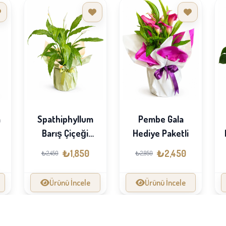
m
Spathiphyllum
Pembe Gala
Barış Çiçeği
Hediye Paketli
Hediye Paketli
₺1,850
₺2,450
₺2,450
₺2,950
Ürünü İncele
Ürünü İncele