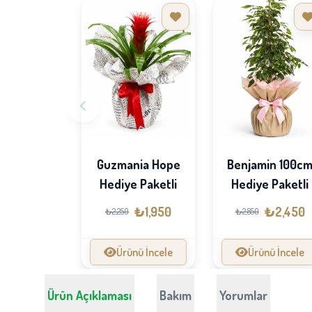
Benjamin 100c
Guzmania Hope
Hediye Paketli
Hediye Paketli
₺2,450
₺1,950
₺2,850
₺2,250
Ürünü İncele
Ürünü İncele
Ürün Açıklaması
Bakım
Yorumlar