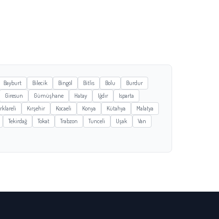
Bayburt
Bilecik
Bingöl
Bitlis
Bolu
Burdur
Giresun
Gümüşhane
Hatay
Iğdır
Isparta
rklareli
Kırşehir
Kocaeli
Konya
Kütahya
Malatya
Tekirdağ
Tokat
Trabzon
Tunceli
Uşak
Van