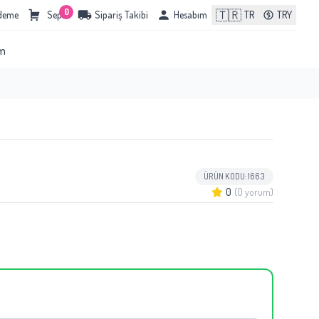
0
🇹🇷
Ödeme
Sepet
Sipariş Takibi
Hesabım
TR
TRY
im
ÜRÜN KODU: 1663
0
(0 yorum)