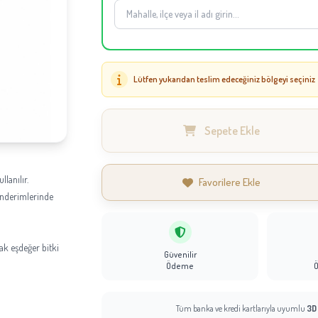
Lütfen yukarıdan teslim edeceğiniz bölgeyi seçiniz
Sepete Ekle
llanılır.
Favorilere Ekle
gönderimlerinde
k eşdeğer bitki
Güvenilir
Ödeme
Tüm banka ve kredi kartlarıyla uyumlu
3D