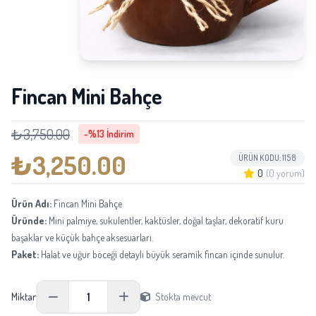
Fincan Mini Bahçe
₺3,750.00
-%13 İndirim
₺3,250.00
ÜRÜN KODU: 1158
0
(0 yorum)
Ürün Adı:
Fincan Mini Bahçe
Üründe:
Mini palmiye, sukulentler, kaktüsler, doğal taşlar, dekoratif kuru
başaklar ve küçük bahçe aksesuarları.
Paket:
Halat ve uğur böceği detaylı büyük seramik fincan içinde sunulur.
Boyu:
Fincan dahil yaklaşık 30-40 cm; bitkilerin doğal formuna göre
değişebilir.
1
Miktar
Stokta mevcut
Not:
Canlı bitkinin yaprak formu, çiçek yoğunluğu ve boyu doğal olarak