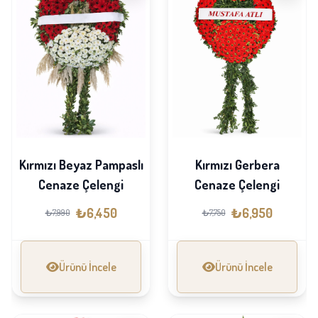
Kırmızı Beyaz Pampaslı
Kırmızı Gerbera
Cenaze Çelengi
Cenaze Çelengi
₺6,450
₺6,950
₺7,990
₺7,750
Ürünü İncele
Ürünü İncele