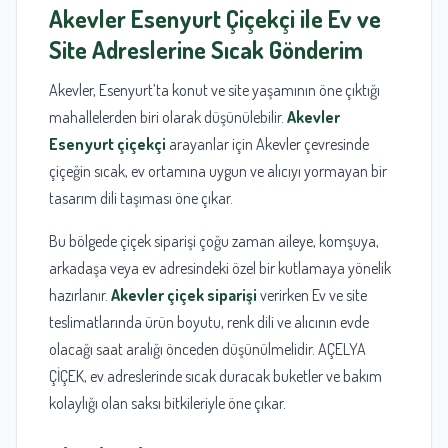
Akevler Esenyurt Çiçekçi ile Ev ve
Site Adreslerine Sıcak Gönderim
Akevler, Esenyurt’ta konut ve site yaşamının öne çıktığı
mahallelerden biri olarak düşünülebilir.
Akevler
Esenyurt çiçekçi
arayanlar için Akevler çevresinde
çiçeğin sıcak, ev ortamına uygun ve alıcıyı yormayan bir
tasarım dili taşıması öne çıkar.
Bu bölgede çiçek siparişi çoğu zaman aileye, komşuya,
arkadaşa veya ev adresindeki özel bir kutlamaya yönelik
hazırlanır.
Akevler çiçek siparişi
verirken Ev ve site
teslimatlarında ürün boyutu, renk dili ve alıcının evde
olacağı saat aralığı önceden düşünülmelidir. AÇELYA
ÇİÇEK, ev adreslerinde sıcak duracak buketler ve bakım
kolaylığı olan saksı bitkileriyle öne çıkar.