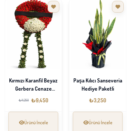
Kırmızı Karanfil Beyaz
Paşa Kılıcı Sanseveria
Gerbera Cenaze
Hediye Paketli
Çelengi
₺9,450
₺3,250
₺11,250
Ürünü İncele
Ürünü İncele