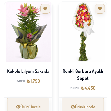
Kokulu Lilyum Saksıda
Renkli Gerbera Ayaklı
Sepet
₺1,790
₺1,950
₺4,450
₺4,950
Ürünü İncele
Ürünü İncele