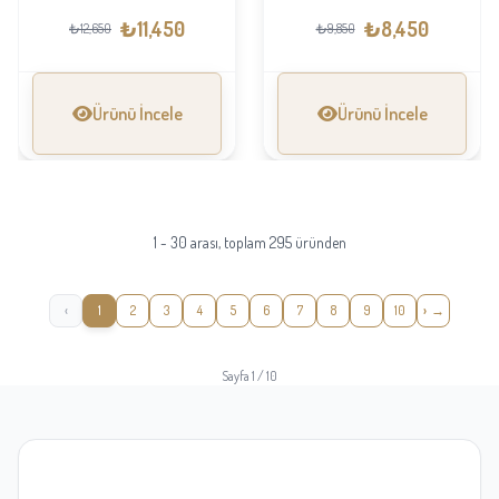
₺11,450
₺8,450
₺12,650
₺9,850
Ürünü İncele
Ürünü İncele
1 - 30 arası, toplam 295 üründen
‹
1
2
3
4
5
6
7
8
9
10
›
Sayfa 1 / 10