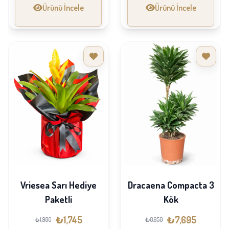
Ürünü İncele
Ürünü İncele
Vriesea Sarı Hediye
Dracaena Compacta 3
Paketli
Kök
₺1,745
₺7,695
₺1,980
₺8,950