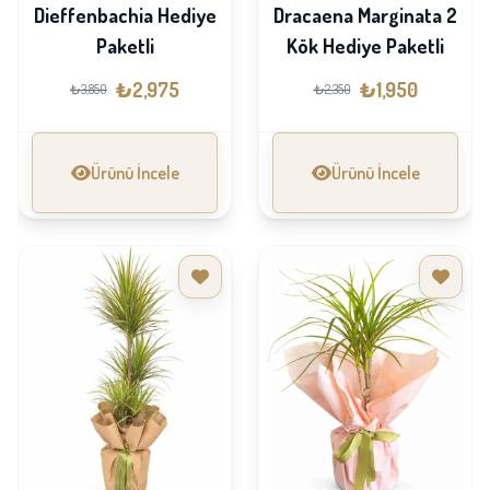
Dieffenbachia Hediye
Dracaena Marginata 2
Paketli
Kök Hediye Paketli
₺2,975
₺1,950
₺3,850
₺2,350
Ürünü İncele
Ürünü İncele