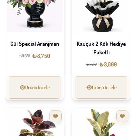
Gül Special Aranjman
Kauçuk 2 Kök Hediye
Paketli
₺8,750
₺9,950
₺3,800
₺4,650
Ürünü İncele
Ürünü İncele