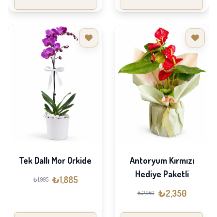
Tek Dallı Mor Orkide
Antoryum Kırmızı
Hediye Paketli
₺1,885
₺1,995
₺2,350
₺2,950