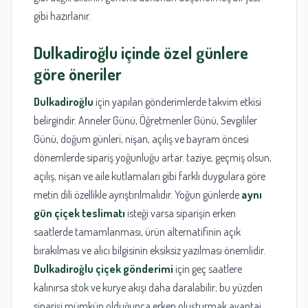
gibi hazırlanır.
Dulkadiroğlu
içinde özel günlere
göre öneriler
Dulkadiroğlu
için yapılan gönderimlerde takvim etkisi
belirgindir. Anneler Günü, Öğretmenler Günü, Sevgililer
Günü, doğum günleri, nişan, açılış ve bayram öncesi
dönemlerde sipariş yoğunluğu artar. taziye, geçmiş olsun,
açılış, nişan ve aile kutlamaları gibi farklı duygulara göre
metin dili özellikle ayrıştırılmalıdır. Yoğun günlerde
aynı
gün çiçek teslimatı
isteği varsa siparişin erken
saatlerde tamamlanması, ürün alternatifinin açık
bırakılması ve alıcı bilgisinin eksiksiz yazılması önemlidir.
Dulkadiroğlu çiçek gönderimi
için geç saatlere
kalınırsa stok ve kurye akışı daha daralabilir; bu yüzden
siparişi mümkün olduğunca erken oluşturmak avantaj