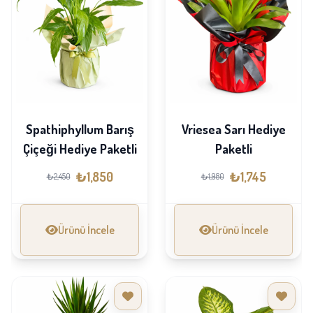
Spathiphyllum Barış
Vriesea Sarı Hediye
Çiçeği Hediye Paketli
Paketli
₺1,850
₺1,745
₺2,450
₺1,980
Ürünü İncele
Ürünü İncele