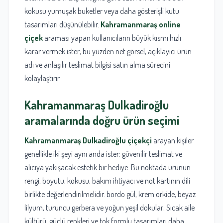
kokusu yumuşak buketler veya daha gösterişli kutu
tasarımları düşünülebilir.
Kahramanmaraş online
çiçek
araması yapan kullanıcıların büyük kısmı hızlı
karar vermek ister; bu yüzden net görsel, açıklayıcı ürün
adı ve anlaşılır teslimat bilgisi satın alma sürecini
kolaylaştırır.
Kahramanmaraş
Dulkadiroğlu
aramalarında doğru ürün seçimi
Kahramanmaraş Dulkadiroğlu çiçekçi
arayan kişiler
genellikle iki şeyi aynı anda ister: güvenilir teslimat ve
alıcıya yakışacak estetik bir hediye. Bu noktada ürünün
rengi, boyutu, kokusu, bakım ihtiyacı ve not kartının dili
birlikte değerlendirilmelidir. bordo gül, krem orkide, beyaz
lilyum, turuncu gerbera ve yoğun yeşil dokular; Sıcak aile
kültürü, güçlü renkleri ve tok formlu tasarımları daha