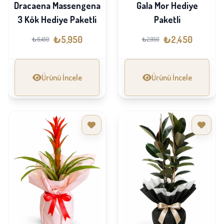
Dracaena Massengena
Gala Mor Hediye
3 Kök Hediye Paketli
Paketli
₺5,950
₺2,450
₺6,450
₺2,950
Ürünü İncele
Ürünü İncele