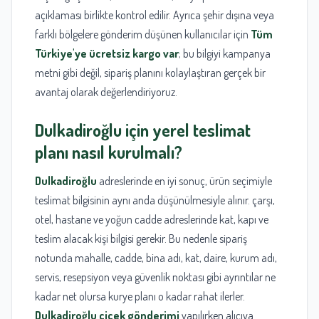
açıklaması birlikte kontrol edilir. Ayrıca şehir dışına veya
farklı bölgelere gönderim düşünen kullanıcılar için
Tüm
Türkiye'ye ücretsiz kargo var
; bu bilgiyi kampanya
metni gibi değil, sipariş planını kolaylaştıran gerçek bir
avantaj olarak değerlendiriyoruz.
Dulkadiroğlu
için yerel teslimat
planı nasıl kurulmalı?
Dulkadiroğlu
adreslerinde en iyi sonuç, ürün seçimiyle
teslimat bilgisinin aynı anda düşünülmesiyle alınır. çarşı,
otel, hastane ve yoğun cadde adreslerinde kat, kapı ve
teslim alacak kişi bilgisi gerekir. Bu nedenle sipariş
notunda mahalle, cadde, bina adı, kat, daire, kurum adı,
servis, resepsiyon veya güvenlik noktası gibi ayrıntılar ne
kadar net olursa kurye planı o kadar rahat ilerler.
Dulkadiroğlu çiçek gönderimi
yapılırken alıcıya