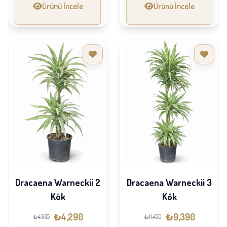
Ürünü İncele
Ürünü İncele
Dracaena Warneckii 2
Dracaena Warneckii 3
Kök
Kök
₺4,290
₺9,390
₺4,985
₺11,450