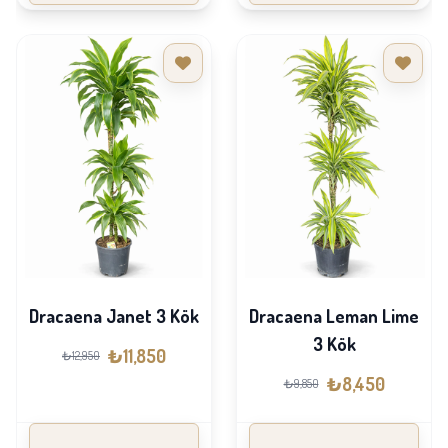
Dracaena Janet 3 Kök
Dracaena Leman Lime
3 Kök
₺11,850
₺12,950
₺8,450
₺9,850