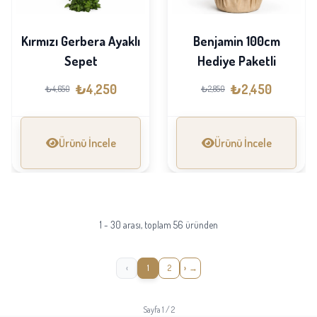
Kırmızı Gerbera Ayaklı
Benjamin 100cm
Sepet
Hediye Paketli
₺4,250
₺2,450
₺4,650
₺2,850
Ürünü İncele
Ürünü İncele
1 - 30 arası, toplam 56 üründen
‹
1
2
›
Sayfa 1 / 2