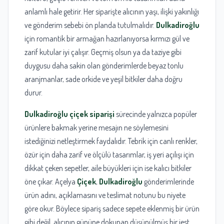
anlamlı hale getirir. Her siparişte alıcının yaşı, ilişki yakınlığı
ve gönderim sebebi ön planda tutulmalıdır.
Dulkadiroğlu
için romantik bir armağan hazırlanıyorsa kırmızı gül ve
zarif kutular iyi çalışır. Geçmiş olsun ya da taziye gibi
duygusu daha sakin olan gönderimlerde beyaz tonlu
aranjmanlar, sade orkide ve yeşil bitkiler daha doğru
durur.
Dulkadiroğlu çiçek siparişi
sürecinde yalnızca popüler
ürünlere bakmak yerine mesajın ne söylemesini
istediğinizi netleştirmek faydalıdır. Tebrik için canlı renkler,
özür için daha zarif ve ölçülü tasarımlar, iş yeri açılışı için
dikkat çeken sepetler, aile büyükleri için ise kalıcı bitkiler
öne çıkar. Açelya
Çiçek
,
Dulkadiroğlu
gönderimlerinde
ürün adını, açıklamasını ve teslimat notunu bu niyete
göre okur. Böylece sipariş sadece sepete eklenmiş bir ürün
gibi değil, alıcının gününe dokunan düşünülmüş bir jest