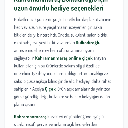
uzun ömürlü hediye seçenekleri
Buketler özel günlerde güçlü bir etki bırakır; fakat alıcının
hediyeyi uzun süre yaşatmasını isteyenler için saksı
bitkileri de iyi bir tercihtir. Orkide, sukulent, salon bitkisi,
mini bahçe ve yeşil bitki tasarımları
Dulkadiroğlu
adreslerinde hem ev hem ofis ortamına uyum
sağlayabilir.
Kahramanmaraş online çiçek
arayan
kullanıcılar için bu ürünlerde bakım bilgisi özellikle
önemlidir. Işık ihtiyacı, sulama sıklığı, ortam sıcaklığı ve
saksı ölçüsü açıkça bilindiğinde alıcı hediyeyi daha rahat
sahiplenir. Açelya
Çiçek
, ürün açıklamalarında yalnızca
görsel güzelliği değil, kullanım ve bakım kolaylığını da ön
plana çıkarır.
Kahramanmaraş
karakteri düşünüldüğünde güçlü,
sıcak, misafirperver ve anlamı açık hediyelerden