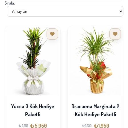
Sırala:
Yucca 3 Kök Hediye
Dracaena Marginata 2
Paketli
Kök Hediye Paketli
₺5,950
₺1,950
₺6,285
₺2,350