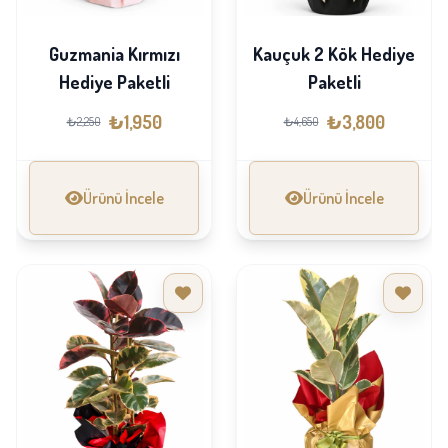
Guzmania Kırmızı
Kauçuk 2 Kök Hediye
Hediye Paketli
Paketli
₺1,950
₺3,800
₺2,250
₺4,650
Ürünü İncele
Ürünü İncele