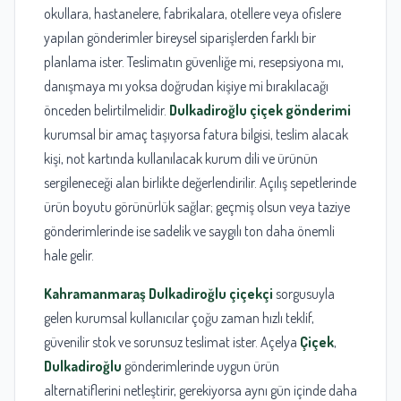
okullara, hastanelere, fabrikalara, otellere veya ofislere
yapılan gönderimler bireysel siparişlerden farklı bir
planlama ister. Teslimatın güvenliğe mi, resepsiyona mı,
danışmaya mı yoksa doğrudan kişiye mi bırakılacağı
önceden belirtilmelidir.
Dulkadiroğlu çiçek gönderimi
kurumsal bir amaç taşıyorsa fatura bilgisi, teslim alacak
kişi, not kartında kullanılacak kurum dili ve ürünün
sergileneceği alan birlikte değerlendirilir. Açılış sepetlerinde
ürün boyutu görünürlük sağlar; geçmiş olsun veya taziye
gönderimlerinde ise sadelik ve saygılı ton daha önemli
hale gelir.
Kahramanmaraş Dulkadiroğlu çiçekçi
sorgusuyla
gelen kurumsal kullanıcılar çoğu zaman hızlı teklif,
güvenilir stok ve sorunsuz teslimat ister. Açelya
Çiçek
,
Dulkadiroğlu
gönderimlerinde uygun ürün
alternatiflerini netleştirir, gerekiyorsa aynı gün içinde daha