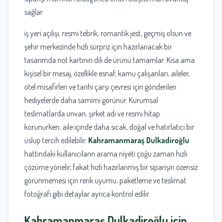
sağlar.
iş yeri açılışı, resmi tebrik, romantik jest, geçmiş olsun ve
şehir merkezinde hızlı sürpriz için hazırlanacak bir
tasarımda not kartının dili de ürünü tamamlar. Kısa ama
kişisel bir mesaj, özellikle esnaf, kamu çalışanları, aileler,
otel misafirleri ve tarihi çarşı çevresi için gönderilen
hediyelerde daha samimi görünür. Kurumsal
teslimatlarda unvan, şirket adı ve resmi hitap
korunurken; aile içinde daha sıcak, doğal ve hatırlatıcı bir
üslup tercih edilebilir.
Kahramanmaraş
Dulkadiroğlu
hattındaki kullanıcıların arama niyeti çoğu zaman hızlı
çözüme yönelir, fakat hızlı hazırlanmış bir siparişin özensiz
görünmemesi için renk uyumu, paketleme ve teslimat
fotoğrafı gibi detaylar ayrıca kontrol edilir.
Kahramanmaraş
Dulkadiroğlu
için