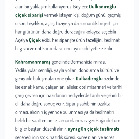
alan bir yaklaşım kullanıyoruz. Böylece
Dulkadiroğlu
çiçek siparişi
vermek isteyen kişi; doğum günü, geçmiş
olsun, teşekkür, açılış, taziye ya da romantik bir jest için
hangi ürünün daha doğru duracağını kolayca seçebilir.
Açelya
Çiçek
ekibi, her siparişte ürün tazeliğini, teslimat
bilgisini ve not kartındaki tonu aynı ciddiyetle ele alır.
Kahramanmaraş
genelinde Germanicia mirası,
Yedikuyular serinliği, yayla yolları, dondurma kültürü ve
geniş aile buluşmaları öne çıkar.
Dulkadiroğlu
özelinde
ise esnaf, kamu çalışanları, aileler, otel misafirleri ve tarihi
çarşı çevresi için hazırlanan hediyelerde tarihi ve şehirli bir
dil daha doğru sonuç verir. Sipariş sahibinin uzakta
olması, alıcının iş yerinde bulunması ya da teslimatın
belirli bir saatten önce tamamlanması gerektiğinde tüm
bilgiler baştan düzenli alınır.
aynı gün çiçek teslimatı
seçeneği için stok, hazırlık süresi, kurye planı ve adres