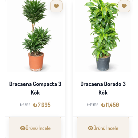
Dracaena Compacta 3
Dracaena Dorado 3
Kök
Kök
₺7,695
₺11,450
₺8,950
₺12,650
Ürünü İncele
Ürünü İncele