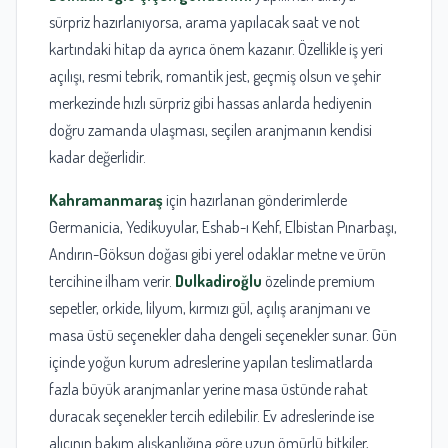
sürpriz hazırlanıyorsa, arama yapılacak saat ve not
kartındaki hitap da ayrıca önem kazanır. Özellikle iş yeri
açılışı, resmi tebrik, romantik jest, geçmiş olsun ve şehir
merkezinde hızlı sürpriz gibi hassas anlarda hediyenin
doğru zamanda ulaşması, seçilen aranjmanın kendisi
kadar değerlidir.
Kahramanmaraş
için hazırlanan gönderimlerde
Germanicia, Yedikuyular, Eshab-ı Kehf, Elbistan Pınarbaşı,
Andırın-Göksun doğası gibi yerel odaklar metne ve ürün
tercihine ilham verir.
Dulkadiroğlu
özelinde premium
sepetler, orkide, lilyum, kırmızı gül, açılış aranjmanı ve
masa üstü seçenekler daha dengeli seçenekler sunar. Gün
içinde yoğun kurum adreslerine yapılan teslimatlarda
fazla büyük aranjmanlar yerine masa üstünde rahat
duracak seçenekler tercih edilebilir. Ev adreslerinde ise
alıcının bakım alışkanlığına göre uzun ömürlü bitkiler,