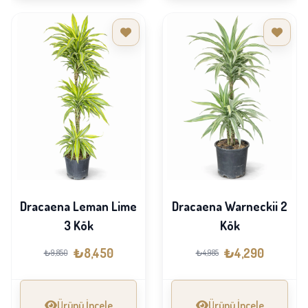
Dracaena Leman Lime
Dracaena Warneckii 2
3 Kök
Kök
₺8,450
₺4,290
₺9,850
₺4,985
Ürünü İncele
Ürünü İncele