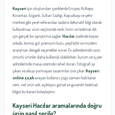
Kayseri
için oluşturulan içeriklerde Erciyes, Kültepe,
Koramaz, Soğanlı, Sultan Sazlığı, Kapuzbaşı ve şehir
merkezi gibi yerel referanslar sadece dekoratif bilgi olarak
kullanılmaz; ürün seçiminde renk, form ve teslimat dili
için gerçek bir ayrıştırma sağlar.
Hacılar
özelinde beyaz
orkide, kırmızı gül, premium kutu, yeşil bitki ve modern
aranjman dengeli seçenekler sunar. Ev adreslerinde uzun
ömürlü ürünler daha kullanışlı olabilirken, kurum ve iş yeri
adreslerinde masa üzerinde rahat duran, fotoğrafı iyi
çıkan ve alıcıyı yormayan tasarımlar öne çıkar.
Kayseri
online çiçek
arayan kullanıcı çoğu zaman hızlı karar
verir; net ürün adı, açıklayıcı görsel ve güvenilir teslimat
bilgisi bu kararı kolaylaştırır.
Kayseri
Hacılar
aramalarında doğru
ürün nasıl seçilir?