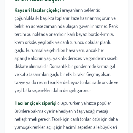
Kayseri Hacılar çiçekçi
arayanların beklentisi
çoğunlukla iki başlıkta toplanır: taze hazırlanmış ürün ve
belirtilen adrese zamanında ulaşan güvenilir hizmet. Renk
tercihi bu noktada önemlidir. karlı beyaz, bordo-kırmızı,
krem orkide, yeşil bitki ve canlı turuncu dokular planlı,
güçlü, kurumsal ve şehirli bir hava verir; ancak her
siparişte alıcının yaşı, yakınlık derecesi ve gönderim sebebi
dikkate alınmalıdır. Romantik bir gönderimde kırmızı gül
ve kutu tasarımları güçlü bir etki bırakır. Geçmiş olsun,
taziye ya da resmi tebriklerde beyaz tonlar, sade orkide ve
yeşil bitki seçenekleri daha dengeli görünür.
Hacılar çiçek siparişi
oluştururken yalnızca popüler
ürünlere bakmak yerine hediyenin taşıyacağı mesajı
netleştirmek gerekir. Tebrik için canlı tonlar, özür için daha
yumuşak renkler, açılış için hacimli sepetler, aile büyükleri