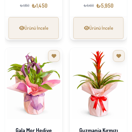
₺1,450
₺5,950
₺1,850
₺6,450
Ürünü İncele
Ürünü İncele
Gala Mor Hediye
Guzmania Kırmızı