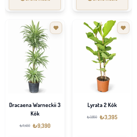
Dracaena Warneckii 3
Lyrata 2 Kök
Kök
₺3,395
₺3,850
₺9,390
₺11,450