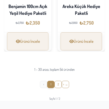
Benjamin 100cm Açık
Areka Küçük Hediye
Yeşil Hediye Paketli
Paketli
₺2,350
₺2,750
₺2,750
₺2,950
Ürünü İncele
Ürünü İncele
1 - 30 arası, toplam 54 üründen
‹
1
2
›
Sayfa 1 / 2