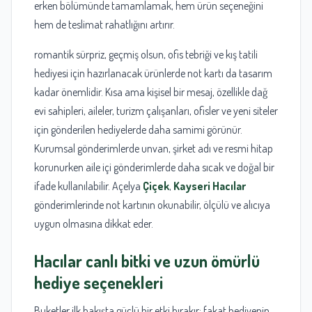
erken bölümünde tamamlamak, hem ürün seçeneğini
hem de teslimat rahatlığını artırır.
romantik sürpriz, geçmiş olsun, ofis tebriği ve kış tatili
hediyesi için hazırlanacak ürünlerde not kartı da tasarım
kadar önemlidir. Kısa ama kişisel bir mesaj, özellikle dağ
evi sahipleri, aileler, turizm çalışanları, ofisler ve yeni siteler
için gönderilen hediyelerde daha samimi görünür.
Kurumsal gönderimlerde unvan, şirket adı ve resmi hitap
korunurken aile içi gönderimlerde daha sıcak ve doğal bir
ifade kullanılabilir. Açelya
Çiçek
,
Kayseri
Hacılar
gönderimlerinde not kartının okunabilir, ölçülü ve alıcıya
uygun olmasına dikkat eder.
Hacılar canlı bitki
ve uzun ömürlü
hediye seçenekleri
Buketler ilk bakışta güçlü bir etki bırakır; fakat hediyenin