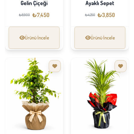
Gelin Çiçeği
Ayaklı Sepet
₺7,450
₺3,850
₺8,900
₺4,250
Ürünü İncele
Ürünü İncele