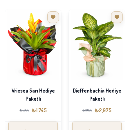
Vriesea Sarı Hediye
Dieffenbachia Hediye
Paketli
Paketli
₺1,745
₺2,975
₺1,980
₺3,850