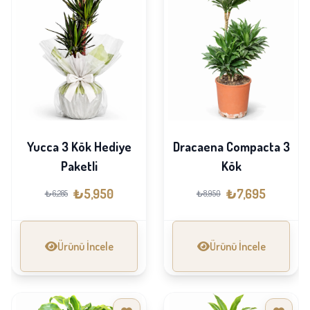
Yucca 3 Kök Hediye
Dracaena Compacta 3
Paketli
Kök
₺5,950
₺7,695
₺6,285
₺8,950
Ürünü İncele
Ürünü İncele