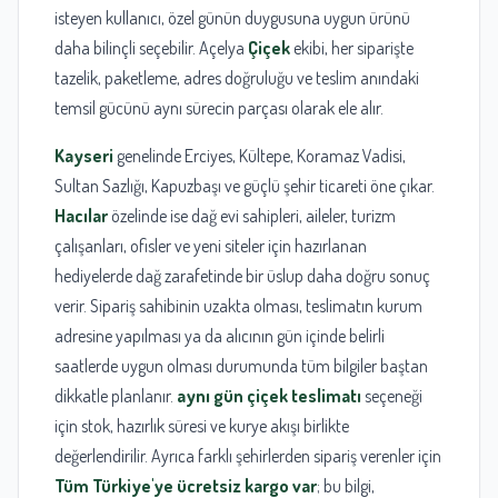
isteyen kullanıcı, özel günün duygusuna uygun ürünü
daha bilinçli seçebilir. Açelya
Çiçek
ekibi, her siparişte
tazelik, paketleme, adres doğruluğu ve teslim anındaki
temsil gücünü aynı sürecin parçası olarak ele alır.
Kayseri
genelinde Erciyes, Kültepe, Koramaz Vadisi,
Sultan Sazlığı, Kapuzbaşı ve güçlü şehir ticareti öne çıkar.
Hacılar
özelinde ise dağ evi sahipleri, aileler, turizm
çalışanları, ofisler ve yeni siteler için hazırlanan
hediyelerde dağ zarafetinde bir üslup daha doğru sonuç
verir. Sipariş sahibinin uzakta olması, teslimatın kurum
adresine yapılması ya da alıcının gün içinde belirli
saatlerde uygun olması durumunda tüm bilgiler baştan
dikkatle planlanır.
aynı gün çiçek teslimatı
seçeneği
için stok, hazırlık süresi ve kurye akışı birlikte
değerlendirilir. Ayrıca farklı şehirlerden sipariş verenler için
Tüm Türkiye'ye ücretsiz kargo var
; bu bilgi,