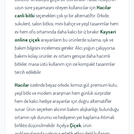
uzun süre yaşamasını isteyen kullanıcılar için
Hacılar
canlı bitki
seçenekleri çok iyi bir alternatiftir. Orkide,
sukulent, salon bitkisi, mini bahçe ve yeşil tasarımlar hem
ev hem ofis ortamında daha kalıcı bir iz bırakır.
Kayseri
online çiçek
arayanların bu ürünlerde sulama, ışık ve
bakım bilgisini incelemesi gerekir. Alıcı yoğun çalışıyorsa
bakımı kolay ürünler, ev ortamı genişse daha hacimli
bitkiler, masa üstü kullanım için ise kompakt tasarımlar
tercih edilebilir.
Hacılar
özelinde beyaz orkide, kırmızı gül, premium kutu,
yeşil bitki ve modern aranjman hem günlük sürprizler
hem de kalıcı hediye arayanlar için doğru alternatifler
sunar. Ürün seçerken alıcının bakım alışkanlığı, bulunduğu
ortamın ışık durumu ve hediyenin yer kaplama ihtimali
birlikte düşünülmelidir. Açelya
Çiçek
, ürün
açıklamalarında yalnızca estetik etkiyi değil kullanım