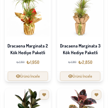
Dracaena Marginata 2
Dracaena Marginata 3
Kök Hediye Paketli
Kök Hediye Paketli
₺1,950
₺2,850
₺2,350
₺3,380
Ürünü İncele
Ürünü İncele