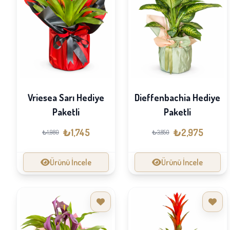
Vriesea Sarı Hediye
Dieffenbachia Hediye
Paketli
Paketli
₺1,745
₺2,975
₺1,980
₺3,850
Ürünü İncele
Ürünü İncele