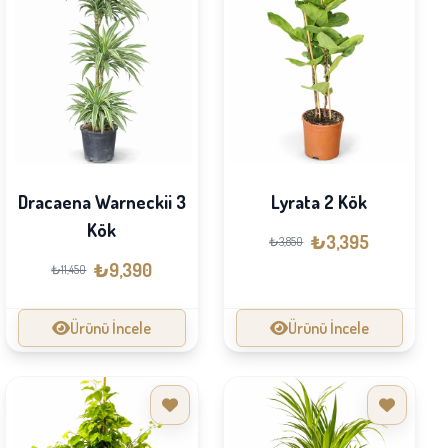
Dracaena Warneckii 3
Lyrata 2 Kök
Kök
₺3,395
₺3,850
₺9,390
₺11,450
Ürünü İncele
Ürünü İncele