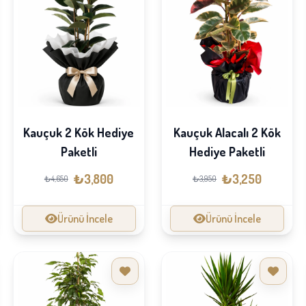
Kauçuk 2 Kök Hediye
Kauçuk Alacalı 2 Kök
Paketli
Hediye Paketli
₺3,800
₺3,250
₺4,650
₺3,950
Ürünü İncele
Ürünü İncele