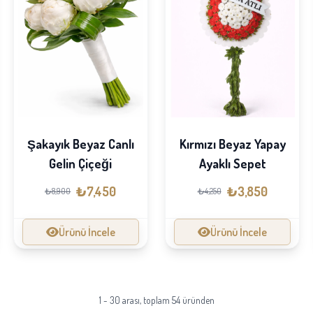
Şakayık Beyaz Canlı
Kırmızı Beyaz Yapay
Gelin Çiçeği
Ayaklı Sepet
₺7,450
₺3,850
₺8,900
₺4,250
Ürünü İncele
Ürünü İncele
1 - 30 arası, toplam 54 üründen