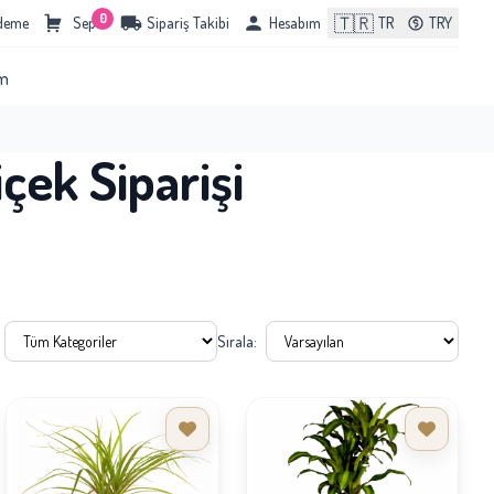
0
🇹🇷
Ödeme
Sepet
Sipariş Takibi
Hesabım
TR
TRY
im
çek Siparişi
Sırala: