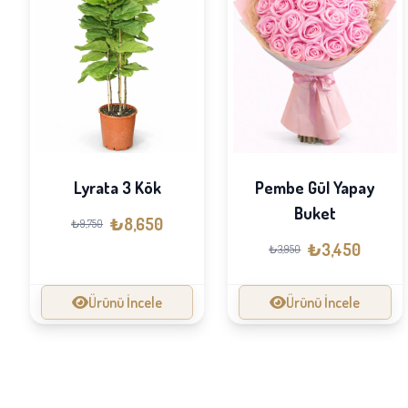
Lyrata 3 Kök
Pembe Gül Yapay
Buket
₺8,650
₺9,750
₺3,450
₺3,950
Ürünü İncele
Ürünü İncele