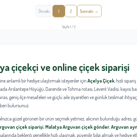
Önceki
1
2
Sonraki
Sayfa 1 / 2
tya
çiçekçi
ve
online çiçek siparişi
ne anlamlı bir hediye ulaştırmak isteyenler için
Açelya Çiçek
, hızlı sipari
yfada Arslantepe Höyüğü, Darende ve Tohma rotası, Levent Vadisi, kayısı bahçe
 miras, geniş ilçe mesafeleri ve güçlü aile ziyaretleri ve günlük teslimat ihtiy
beri bulursunuz.
yalnızca güzel görünen bir ürün seçmek yetmez; alıcının bulunduğu adres, g
rguvan çiçek siparişi
,
Malatya Arguvan çiçek gönder
,
Arguvan ayn
larında beklenti genellikle hızlı ulaşmak, güvenilir bilgi almak ve hediye 