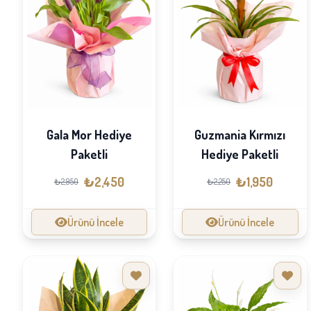
Gala Mor Hediye
Guzmania Kırmızı
Paketli
Hediye Paketli
₺2,450
₺1,950
₺2,950
₺2,250
Ürünü İncele
Ürünü İncele