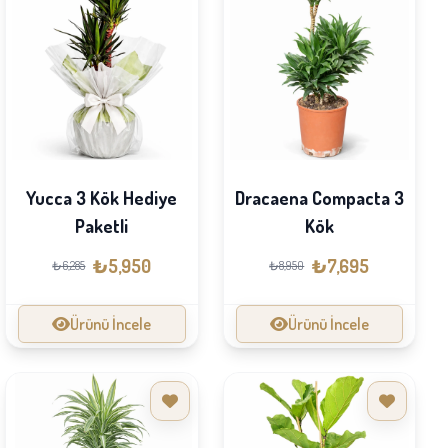
Yucca 3 Kök Hediye
Dracaena Compacta 3
Paketli
Kök
₺5,950
₺7,695
₺6,285
₺8,950
Ürünü İncele
Ürünü İncele