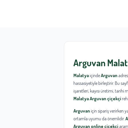
Arguvan
Mala
Malatya
içinde
Arguvan
adresi
hassasiyetiyle birleştirir. Bu sa
işaretleri, kayısı üretimi, tarihi
Malatya Arguvan çiçekçi
reh
Arguvan
için sipariş verirken 
ortamla uyumu da önemlidir.
A
Arguvan online çiçekçi
arama