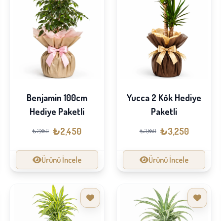
Benjamin 100cm
Yucca 2 Kök Hediye
Hediye Paketli
Paketli
₺2,450
₺3,250
₺2,850
₺3,850
Ürünü İncele
Ürünü İncele