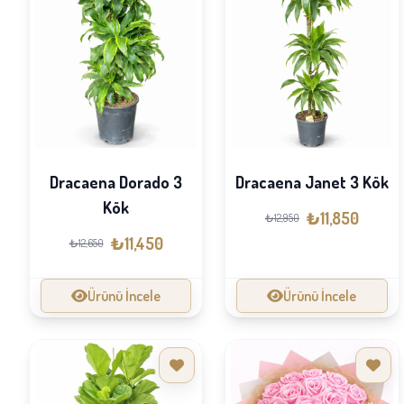
Dracaena Dorado 3
Dracaena Janet 3 Kök
Kök
₺11,850
₺12,950
₺11,450
₺12,650
Ürünü İncele
Ürünü İncele