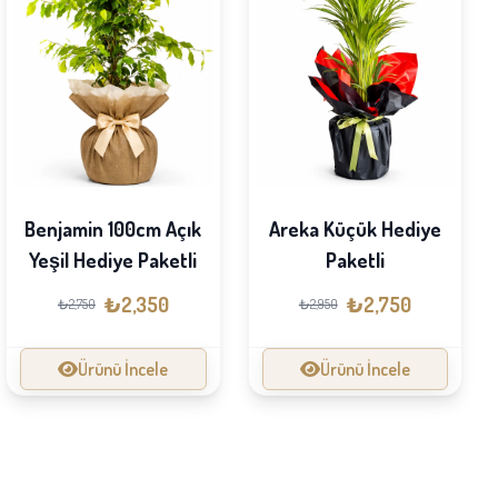
Benjamin 100cm Açık
Areka Küçük Hediye
Yeşil Hediye Paketli
Paketli
₺2,350
₺2,750
₺2,750
₺2,950
Ürünü İncele
Ürünü İncele