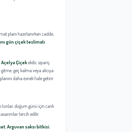
limat planı hazırlanırken cadde,
nı gün çiçek teslimatı
.
Açelya Çiçek
ekibi, sipariş
e gitme, geç kalma veya alıcıya
planını daha esnek hale getirir.
zı tonlar, doğum günü için canlı
sarımlar tercih edilir.
ket
,
Arguvan saksı bitkisi
,