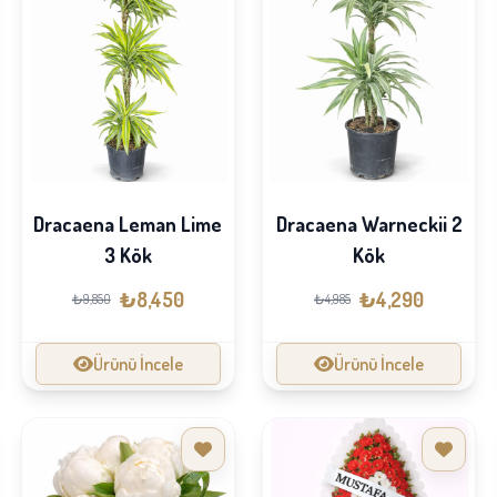
Dracaena Leman Lime
Dracaena Warneckii 2
3 Kök
Kök
₺8,450
₺4,290
₺9,850
₺4,985
Ürünü İncele
Ürünü İncele