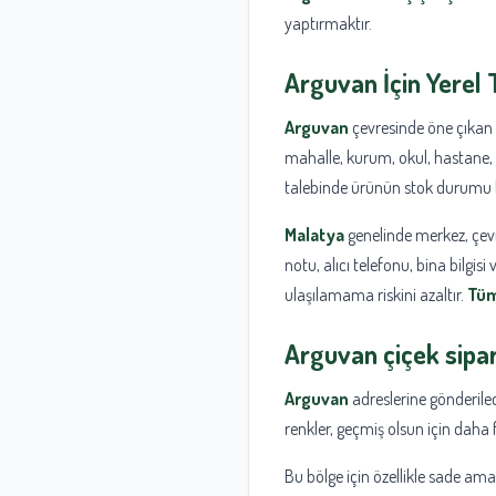
yaptırmaktır.
Arguvan
İçin Yerel 
Arguvan
çevresinde öne çıkan y
mahalle, kurum, okul, hastane, iş 
talebinde ürünün stok durumu k
Malatya
genelinde merkez, çevre
notu, alıcı telefonu, bina bilgi
ulaşılamama riskini azaltır.
Tüm
Arguvan
çiçek sipar
Arguvan
adreslerine gönderil
renkler, geçmiş olsun için daha 
Bu bölge için özellikle sade ama 