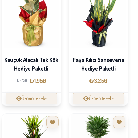
Kauçuk Alacalı Tek Kök
Paşa Kılıcı Sanseveria
Hediye Paketli
Hediye Paketli
₺1,950
₺3,250
₺2,450
Ürünü İncele
Ürünü İncele