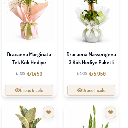
Dracaena Marginata
Dracaena Massengena
Tek Kök Hediye
3 Kök Hediye Paketli
Paketli
₺1,450
₺5,950
₺1,850
₺6,450
Ürünü İncele
Ürünü İncele