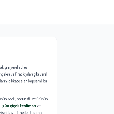
ş akışını yerel adres
leri ve Fırat kıyıları gibi yerel
açlarını dikkate alan kapsamlı bir
ünün saati, notun dili ve ürünün
ı gün çiçek teslimatı
ve
etkisini kaybetmeden teslimat