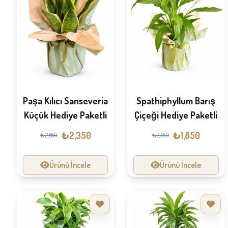
Paşa Kılıcı Sanseveria
Spathiphyllum Barış
Küçük Hediye Paketli
Çiçeği Hediye Paketli
₺2,350
₺1,850
₺2,850
₺2,450
Ürünü İncele
Ürünü İncele