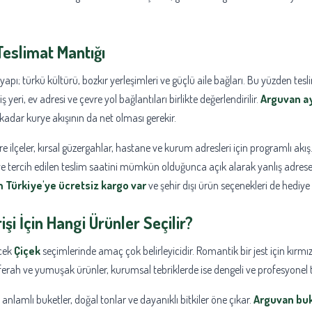
Teslimat Mantığı
apı; türkü kültürü, bozkır yerleşimleri ve güçlü aile bağları. Bu yüzden tes
yeri, ev adresi ve çevre yol bağlantıları birlikte değerlendirilir.
Arguvan ay
adar kurye akışının da net olması gerekir.
 ilçeler, kırsal güzergahlar, hastane ve kurum adresleri için programlı akış
si ve tercih edilen teslim saatini mümkün olduğunca açık alarak yanlış adres
 Türkiye'ye ücretsiz kargo var
ve şehir dışı ürün seçenekleri de hediye 
işi
İçin Hangi Ürünler Seçilir?
ecek
Çiçek
seçimlerinde amaç çok belirleyicidir. Romantik bir jest için kırmı
ferah ve yumuşak ürünler, kurumsal tebriklerde ise dengeli ve profesyonel ta
anlamlı buketler, doğal tonlar ve dayanıklı bitkiler öne çıkar.
Arguvan bu