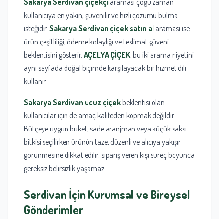
Sakarya Serdivan çiçekçi
araması çoğu zaman
kullanıcıya en yakın, güvenilir ve hızlı çözümü bulma
isteğidir.
Sakarya Serdivan çiçek satın al
araması ise
ürün çeşitliliği, ödeme kolaylığı ve teslimat güveni
beklentisini gösterir.
AÇELYA ÇİÇEK
, bu iki arama niyetini
aynı sayfada doğal biçimde karşılayacak bir hizmet dili
kullanır.
Sakarya Serdivan ucuz çiçek
beklentisi olan
kullanıcılar için de amaç kaliteden kopmak değildir.
Bütçeye uygun buket, sade aranjman veya küçük saksı
bitkisi seçilirken ürünün taze, düzenli ve alıcıya yakışır
görünmesine dikkat edilir. sipariş veren kişi süreç boyunca
gereksiz belirsizlik yaşamaz.
Serdivan İçin Kurumsal ve Bireysel
Gönderimler