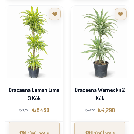
Dracaena Leman Lime
Dracaena Warneckii 2
3 Kök
Kök
₺8,450
₺4,290
₺9,850
₺4,985
Ürünü İncele
Ürünü İncele