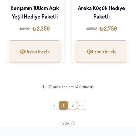
Benjamin 100cm Açık
Areka Küçük Hediye
Yeşil Hediye Paketli
Paketli
₺2,350
₺2,750
₺2,750
₺2,950
Ürünü İncele
Ürünü İncele
1 - 30 arası, toplam 54 üründen
‹
1
2
›
Sayfa 1 / 2