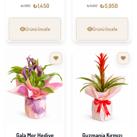
₺1,450
₺5,950
₺1,850
₺6,450
Ürünü İncele
Ürünü İncele
Gala Mor Hediye
Guzmania Kırmızı