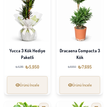
Yucca 3 Kök Hediye
Dracaena Compacta 3
Paketli
Kök
₺5,950
₺7,695
₺6,285
₺8,950
Ürünü İncele
Ürünü İncele