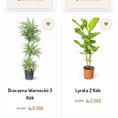
Dracaena Warneckii 3
Lyrata 2 Kök
Kök
₺3,395
₺3,850
₺9,390
₺11,450