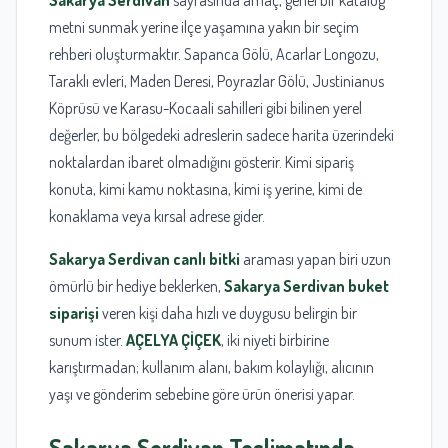
metni sunmak yerine ilçe yaşamına yakın bir seçim
rehberi oluşturmaktır. Sapanca Gölü, Acarlar Longozu,
Taraklı evleri, Maden Deresi, Poyrazlar Gölü, Justinianus
Köprüsü ve Karasu-Kocaali sahilleri gibi bilinen yerel
değerler, bu bölgedeki adreslerin sadece harita üzerindeki
noktalardan ibaret olmadığını gösterir. Kimi sipariş
konuta, kimi kamu noktasına, kimi iş yerine, kimi de
konaklama veya kırsal adrese gider.
Sakarya Serdivan canlı bitki
araması yapan biri uzun
ömürlü bir hediye beklerken,
Sakarya Serdivan buket
siparişi
veren kişi daha hızlı ve duygusu belirgin bir
sunum ister.
AÇELYA ÇİÇEK
, iki niyeti birbirine
karıştırmadan; kullanım alanı, bakım kolaylığı, alıcının
yaşı ve gönderim sebebine göre ürün önerisi yapar.
Sakarya
Serdivan Teslimatında