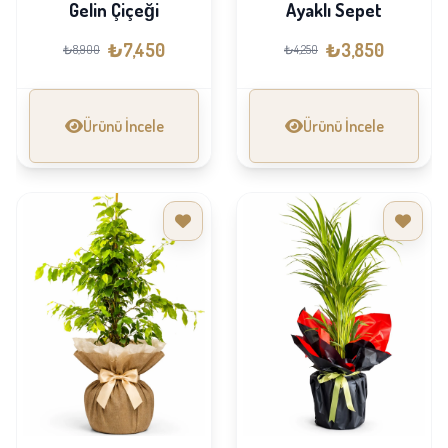
Gelin Çiçeği
Ayaklı Sepet
₺7,450
₺3,850
₺8,900
₺4,250
Ürünü İncele
Ürünü İncele