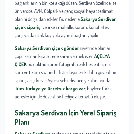
bağlantılarının birlikte aktığı düzen. Serdivan özelinde ise
üniversite, AVM, Gölpark ve genç sosyal hayat teslimat
planını doğrudan etkiler. Bu nedenle
Sakarya Serdivan
çiçek siparişi
verirken mahalle, kurum, konut sitesi,
çarşı ya da uzak köy yolu ayrımı baştan yapılır.
Sakarya Serdivan çiçek gönder
niyetinde olanlar
çoğu zaman kısa sürede karar vermek ister.
AÇELYA
ÇİÇEK
bu noktada ürün fotoğrafı, renk beklentisi, not
kartı ve teslim saatini birlikte düşünerek daha güvenli bir
sipariş akışı kurar. Ayrıca şehir dışı hediye planlarında
Tüm Türkiye'ye ücretsiz kargo var
; böylece farklı
adresler için de düzenli bir hediye alternatifi oluşur.
Sakarya Serdivan
İçin Yerel Sipariş
Planı
Sakarya Serdivan
sayfasında amaç, genel bir katalog