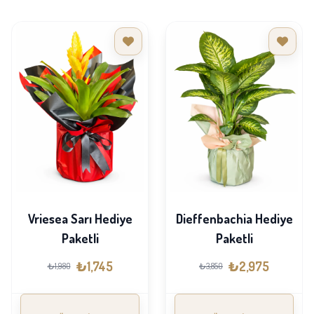
Vriesea Sarı Hediye
Dieffenbachia Hediye
Paketli
Paketli
₺1,745
₺2,975
₺1,980
₺3,850