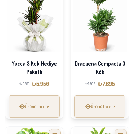
Yucca 3 Kök Hediye
Dracaena Compacta 3
Paketli
Kök
₺5,950
₺7,695
₺6,285
₺8,950
Ürünü İncele
Ürünü İncele