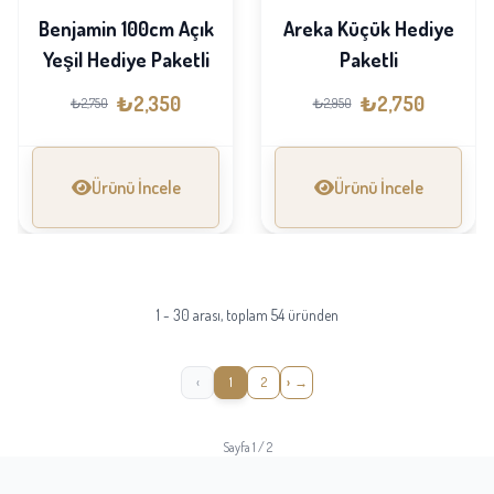
Benjamin 100cm Açık
Areka Küçük Hediye
Yeşil Hediye Paketli
Paketli
₺2,350
₺2,750
₺2,750
₺2,950
Ürünü İncele
Ürünü İncele
1 - 30 arası, toplam 54 üründen
‹
1
2
›
Sayfa 1 / 2