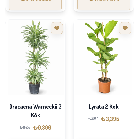
Dracaena Warneckii 3
Lyrata 2 Kök
Kök
₺3,395
₺3,850
₺9,390
₺11,450