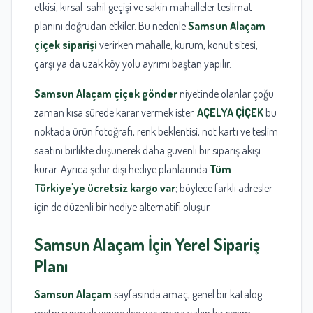
etkisi, kırsal-sahil geçişi ve sakin mahalleler teslimat
planını doğrudan etkiler. Bu nedenle
Samsun Alaçam
çiçek siparişi
verirken mahalle, kurum, konut sitesi,
çarşı ya da uzak köy yolu ayrımı baştan yapılır.
Samsun Alaçam çiçek gönder
niyetinde olanlar çoğu
zaman kısa sürede karar vermek ister.
AÇELYA ÇİÇEK
bu
noktada ürün fotoğrafı, renk beklentisi, not kartı ve teslim
saatini birlikte düşünerek daha güvenli bir sipariş akışı
kurar. Ayrıca şehir dışı hediye planlarında
Tüm
Türkiye'ye ücretsiz kargo var
; böylece farklı adresler
için de düzenli bir hediye alternatifi oluşur.
Samsun Alaçam
İçin Yerel Sipariş
Planı
Samsun Alaçam
sayfasında amaç, genel bir katalog
metni sunmak yerine ilçe yaşamına yakın bir seçim