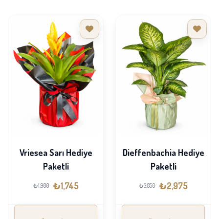
Vriesea Sarı Hediye
Dieffenbachia Hediye
Paketli
Paketli
₺1,745
₺2,975
₺1,980
₺3,850