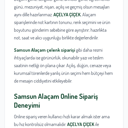
günü, mezuniyet, nişan, açılış ve geçmiş olsun mesajları
aynı dille hazırlanmaz.
AÇELYA ÇİÇEK
, Alaçam
siparişlerinde not kartının tonunu, renk seçimini ve ürün
boyutunu gönderim sebebine göre ayrıştırır; hazırlıkta
not, saat ve alıcı uygunluğu birlikte değerlendirilir.
Samsun Alaçam çelenk siparişi
gibi daha resmi
ihtiyaçlarda ise görünürlük, okunabilir yazı ve teslim
saatinin netliği ön plana çıkar. Açılış, düğün, cenaze veya
kurumsal törenlerde yanlış ürün seçimi hem bütçeyi hem
de mesajın ciddiyetini etkileyebilir.
Samsun
Alaçam Online Sipariş
Deneyimi
Online sipariş veren kullanıcı hızlı karar almak ister ama
bu hız kontrolsüz olmamalıdır.
AÇELYA ÇİÇEK
ile