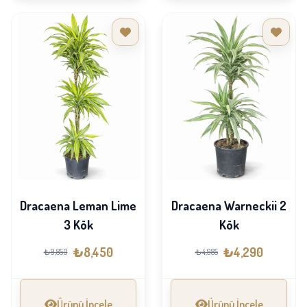
Dracaena Leman Lime
Dracaena Warneckii 2
3 Kök
Kök
₺8,450
₺4,290
₺9,850
₺4,985
Ürünü İncele
Ürünü İncele