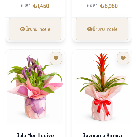
₺1,450
₺5,950
₺1,850
₺6,450
Ürünü İncele
Ürünü İncele
Gala Mor Hediye
Guzmania Kırmızı