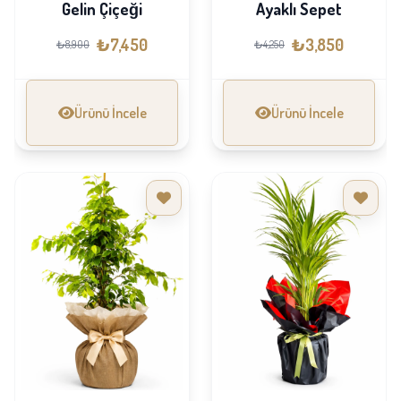
Gelin Çiçeği
Ayaklı Sepet
₺7,450
₺3,850
₺8,900
₺4,250
Ürünü İncele
Ürünü İncele