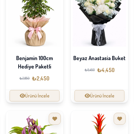
Benjamin 100cm
Beyaz Anastasia Buket
Hediye Paketli
₺4,450
₺5,450
₺2,450
₺2,850
Ürünü İncele
Ürünü İncele