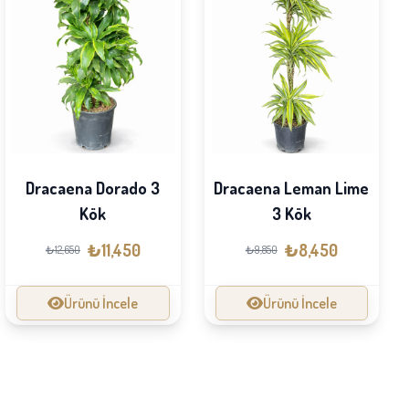
Dracaena Dorado 3
Dracaena Leman Lime
Kök
3 Kök
₺11,450
₺8,450
₺12,650
₺9,850
Ürünü İncele
Ürünü İncele