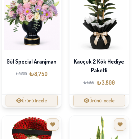
Gül Special Aranjman
Kauçuk 2 Kök Hediye
Paketli
₺8,750
₺9,950
₺3,800
₺4,650
Ürünü İncele
Ürünü İncele