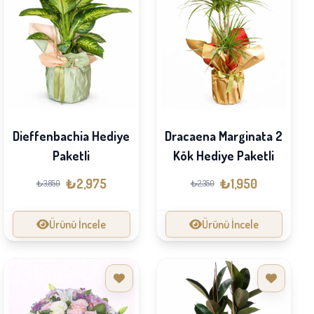
Dieffenbachia Hediye
Dracaena Marginata 2
Paketli
Kök Hediye Paketli
₺2,975
₺1,950
₺3,850
₺2,350
Ürünü İncele
Ürünü İncele