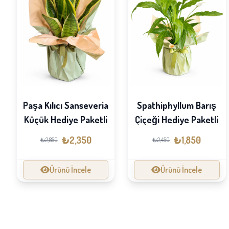
Paşa Kılıcı Sanseveria
Spathiphyllum Barış
Küçük Hediye Paketli
Çiçeği Hediye Paketli
₺2,350
₺1,850
₺2,850
₺2,450
Ürünü İncele
Ürünü İncele