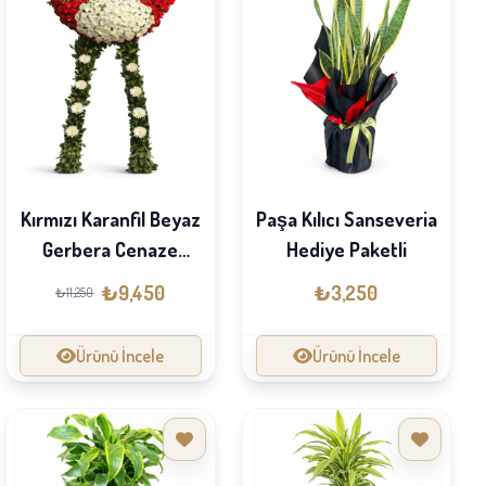
Kırmızı Karanfil Beyaz
Paşa Kılıcı Sanseveria
Gerbera Cenaze
Hediye Paketli
Çelengi
₺9,450
₺3,250
₺11,250
Ürünü İncele
Ürünü İncele