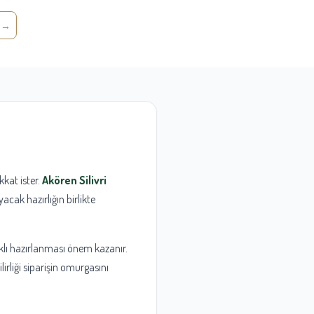
kkat ister.
Akören Silivri
acak hazırlığın birlikte
ıklı hazırlanması önem kazanır.
lirliği siparişin omurgasını