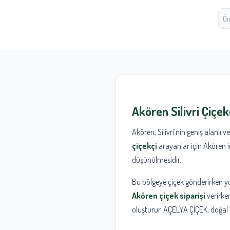
Ön
Akören Silivri Çiçek
Akören, Silivri’nin geniş alanlı 
çiçekçi
arayanlar için Akören iç
düşünülmesidir.
Bu bölgeye çiçek gönderirken yo
Akören çiçek siparişi
verirken
oluşturur. AÇELYA ÇİÇEK, doğal buk