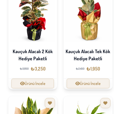
Kauçuk Alacalı 2 Kök
Kauçuk Alacalı Tek Kök
Hediye Paketli
Hediye Paketli
₺3,250
₺1,950
₺3,950
₺2,450
Ürünü İncele
Ürünü İncele