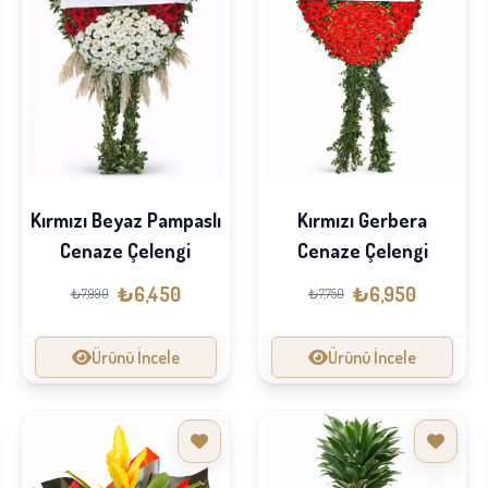
Kırmızı Beyaz Pampaslı
Kırmızı Gerbera
Cenaze Çelengi
Cenaze Çelengi
₺6,450
₺6,950
₺7,990
₺7,750
Ürünü İncele
Ürünü İncele