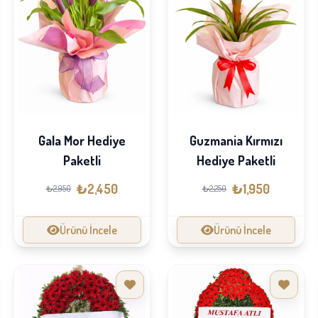
Gala Mor Hediye
Guzmania Kırmızı
Paketli
Hediye Paketli
₺2,450
₺1,950
₺2,950
₺2,250
Ürünü İncele
Ürünü İncele