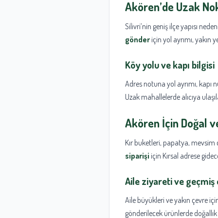
Akören’de Uzak Nok
Silivri’nin geniş ilçe yapısı neden
gönder
için yol ayrımı, yakın ye
Köy yolu ve kapı bilgisi
Adres notuna yol ayrımı, kapı nu
Uzak mahallelerde alıcıya ulaşıla
Akören İçin Doğal ve
Kır buketleri, papatya, mevsim ç
siparişi
için Kırsal adrese gide
Aile ziyareti ve geçmiş 
Aile büyükleri ve yakın çevre içi
gönderilecek ürünlerde doğallık 