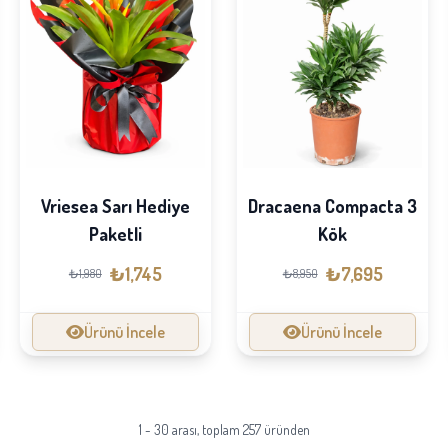
Vriesea Sarı Hediye
Dracaena Compacta 3
Paketli
Kök
₺1,745
₺7,695
₺1,980
₺8,950
Ürünü İncele
Ürünü İncele
1 - 30 arası, toplam 257 üründen