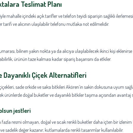
talara Teslimat Planı
iyle mahalle içindeki açık tarifler ve telefon teyidi siparişin sağlıklı ilerlemes
r tarifi ve alıcının ulaşılabilir telefonu mutlaka not edilmelidir.
marası, bilinen yakın nokta ya da alıcıya ulaşılabilecek ikinci kişi eklenirse
bilirlik, ürünün taze kalması kadar sipariş başarısını da etkiler.
 Dayanıklı Çiçek Alternatifleri
içekleri, sade orkide ve saksı bitkileri Akören’in sakin dokusuna uyum sağl
cek ürünlerde doğal buketler ve dayanıklı bitkiler taşıma açısından avantaj s
olsun jestleri
n fazla resmi olmayan, doğal ve sıcak renkli buketler daha içten bir izlenim 
ve sadelik değer kazanır; kutlamalarda renkli tasarımlar kullanılabilir.