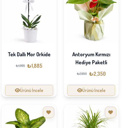
Tek Dallı Mor Orkide
Antoryum Kırmızı
Hediye Paketli
₺1,885
₺1,995
₺2,350
₺2,950
Ürünü İncele
Ürünü İncele