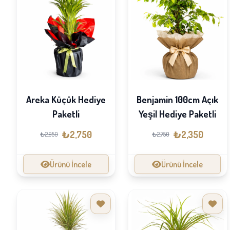
Areka Küçük Hediye
Benjamin 100cm Açık
Paketli
Yeşil Hediye Paketli
₺2,750
₺2,350
₺2,950
₺2,750
Ürünü İncele
Ürünü İncele