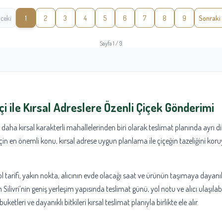
ceki
1
2
3
4
5
6
7
8
9
Sonraki
Sayfa 1 / 9
çi ile Kırsal Adreslere Özenli Çiçek Gönderimi
ve daha kırsal karakterli mahallelerinden biri olarak teslimat planında ayrı di
in en önemli konu, kırsal adrese uygun planlama ile çiçeğin tazeliğini koruy
l tarifi, yakın nokta, alıcının evde olacağı saat ve ürünün taşımaya dayan
 Silivri’nin geniş yerleşim yapısında teslimat günü, yol notu ve alıcı ulaşılabi
etleri ve dayanıklı bitkileri kırsal teslimat planıyla birlikte ele alır.