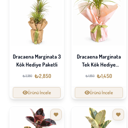
Dracaena Marginata 3
Dracaena Marginata
Kök Hediye Paketli
Tek Kök Hediye
Paketli
₺2,850
₺1,450
₺3,380
₺1,850
Ürünü İncele
Ürünü İncele