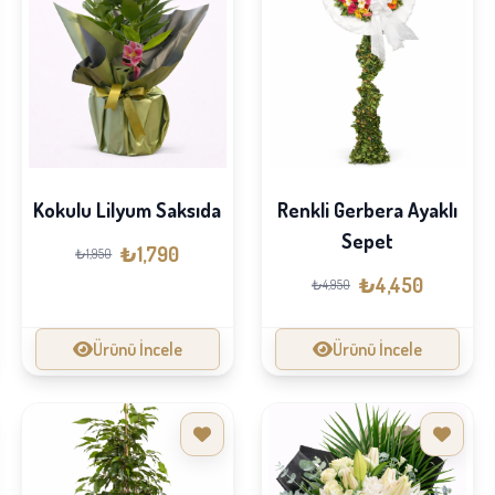
Kokulu Lilyum Saksıda
Renkli Gerbera Ayaklı
Sepet
₺1,790
₺1,950
₺4,450
₺4,950
Ürünü İncele
Ürünü İncele