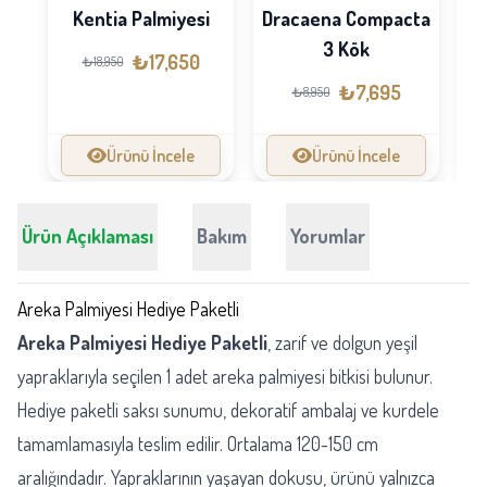
Dracaena Compacta
Kentia Palmiyesi
P
3 Kök
₺17,650
₺18,950
₺7,695
₺8,950
Ürünü İncele
Ürünü İncele
Ürün Açıklaması
Bakım
Yorumlar
Areka Palmiyesi Hediye Paketli
Areka Palmiyesi Hediye Paketli
, zarif ve dolgun yeşil
yapraklarıyla seçilen 1 adet areka palmiyesi bitkisi bulunur.
Hediye paketli saksı sunumu, dekoratif ambalaj ve kurdele
tamamlamasıyla teslim edilir. Ortalama 120-150 cm
aralığındadır. Yapraklarının yaşayan dokusu, ürünü yalnızca