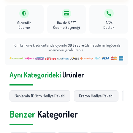
Güvenilir
Havale & EFT
7/24
Ödeme
Ödeme Seçeneği
Destek
Tüm banka ve kredi kartlarıyla uyumlu
3D Secure
ödeme sistemi ile güvenle
ödemenizi yapabilirsiniz.
Aynı Kategorideki
Ürünler
Benjamin 100cm Hediye Paketli
Craton Hediye Paketli
Lil
Benzer
Kategoriler