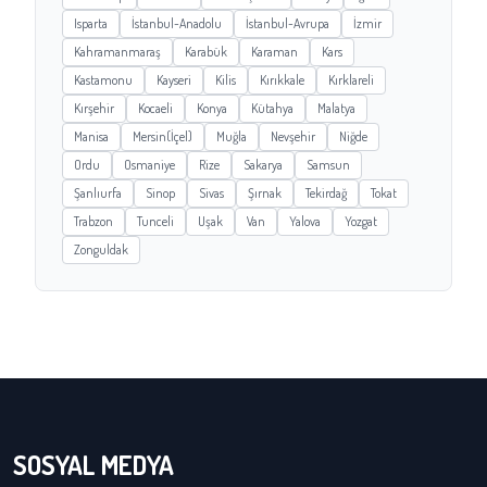
Isparta
İstanbul-Anadolu
İstanbul-Avrupa
İzmir
Kahramanmaraş
Karabük
Karaman
Kars
Kastamonu
Kayseri
Kilis
Kırıkkale
Kırklareli
Kırşehir
Kocaeli
Konya
Kütahya
Malatya
Manisa
Mersin(İçel)
Muğla
Nevşehir
Niğde
Ordu
Osmaniye
Rize
Sakarya
Samsun
Şanlıurfa
Sinop
Sivas
Şırnak
Tekirdağ
Tokat
Trabzon
Tunceli
Uşak
Van
Yalova
Yozgat
Zonguldak
SOSYAL MEDYA