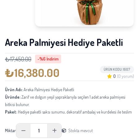
Areka Palmiyesi Hediye Paketli
₺17,450.00
-%6 İndirim
₺16,380.00
ÜRÜN KODU: 1607
0
(0 yorum)
Ürün Adı:
Areka Palmiyesi Hediye Paketli
Üründe:
Zarif ve dolgun yeşil yapraklarıyla seçilen 1 adet areka palmiyesi
bitkisi bulunur.
Paket:
Hediye paketli saksı sunumu, dekoratif ambalaj ve kurdelesi ile teslim
edilir.
Boyu:
Ortalama 120-150 cm aralığındadır.
1
Miktar
Stokta mevcut
Not:
Mevsimsel tedarik durumuna göre aynı kalite ve görünüm korunarak