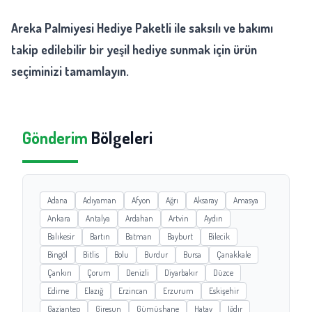
Areka Palmiyesi Hediye Paketli ile saksılı ve bakımı
takip edilebilir bir yeşil hediye sunmak için ürün
seçiminizi tamamlayın.
Gönderim
Bölgeleri
Adana
Adıyaman
Afyon
Ağrı
Aksaray
Amasya
Ankara
Antalya
Ardahan
Artvin
Aydın
Balıkesir
Bartın
Batman
Bayburt
Bilecik
Bingöl
Bitlis
Bolu
Burdur
Bursa
Çanakkale
Çankırı
Çorum
Denizli
Diyarbakır
Düzce
Edirne
Elazığ
Erzincan
Erzurum
Eskişehir
Gaziantep
Giresun
Gümüşhane
Hatay
Iğdır