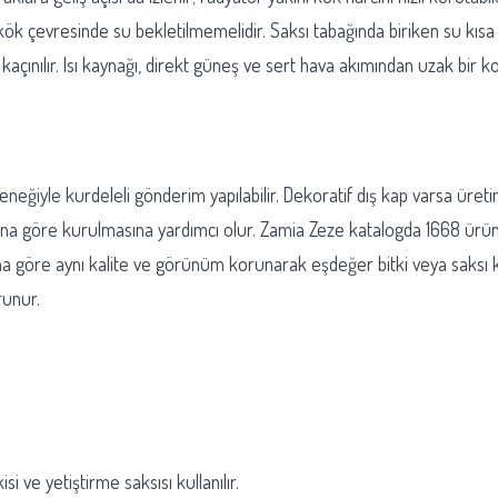
k çevresinde su bekletilmemelidir. Saksı tabağında biriken su kısa 
en kaçınılır. Isı kaynağı, direkt güneş ve sert hava akımından uza
neğiyle kurdeleli gönderim yapılabilir. Dekoratif dış kap varsa üretim
rına göre kurulmasına yardımcı olur. Zamia Zeze katalogda 1668 ürün
 göre aynı kalite ve görünüm korunarak eşdeğer bitki veya saksı kull
runur.
 ve yetiştirme saksısı kullanılır.