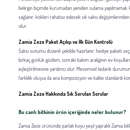
belirgin biçimde kurumadan yeniden sulama yapılmamalı; kö
sağlanır; kökleri rahatsız edecek sık saksı değişimlerind
olur.
Zamia Zeze Paket Açılışı ve İlk Gün Kontrolü
Saksı sunumu düzenli şekilde hazırlanır; hediye paketi seçe
birkaç günlük gözlem, sonraki bakım aralığının ev koşulla
eşleştirilmesine yardımcı olur. Mevsimsel tedarik durumuna
farklılık oluşsa da ana kompozisyon ve kalite standardı ko
Zamia Zeze Hakkında Sık Sorulan Sorular
Bu canlı bitkinin ürün içeriğinde neler bulunur?
Zamia Zeze ürününde parlak koyu yeşil yapraklı Zamia bitkisi