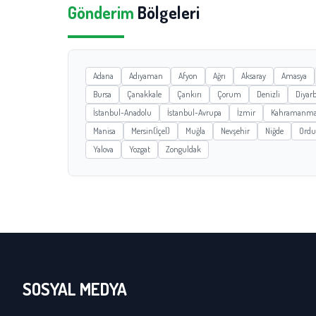
Gönderim
Bölgeleri
Adana
Adıyaman
Afyon
Ağrı
Aksaray
Amasya
Bursa
Çanakkale
Çankırı
Çorum
Denizli
Diyarb
İstanbul-Anadolu
İstanbul-Avrupa
İzmir
Kahramanma
Manisa
Mersin(İçel)
Muğla
Nevşehir
Niğde
Ordu
Yalova
Yozgat
Zonguldak
SOSYAL MEDYA