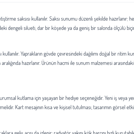
etiştirme saksısı kullanılır. Saksı sunumu düzenli şekilde hazırlanır; 
ki dengeli silueti, dar bir köşede ya da geniş bir salonda ölçülü biçi
sı kullanılır. Yaprakların gövde çevresindeki dağılımı doğal bir ritim k
cm aralığında hazırlanır. Ürünün hacmi ile sunum malzemesi arasında
rumsal kutlama için yaşayan bir hediye seçeneğidir. Yeni iş veya yen
lidir. Kart mesajının kısa ve kişisel tutulması, tasarımın görsel etki
lara geliş açısı da izlenir; radyatör yakını kök harcını hızlı kurutabil