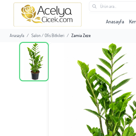
Anasayfa
Ki
Anasayfa
/
Salon / Ofis Bitkileri
/
Zamia Zeze