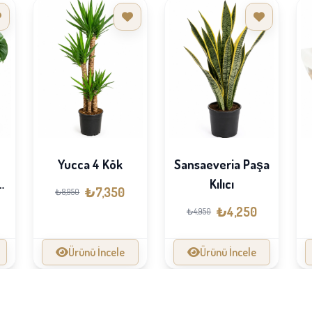
Yucca 4 Kök
Sansaeveria Paşa
e
Kılıcı
₺7,350
₺8,950
₺4,250
₺4,950
Ürünü İncele
Ürünü İncele