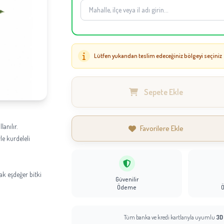
Lütfen yukarıdan teslim edeceğiniz bölgeyi seçiniz
Sepete Ekle
lanılır.
Favorilere Ekle
le kurdeleli
k eşdeğer bitki
Güvenilir
Ödeme
Tüm banka ve kredi kartlarıyla uyumlu
3D