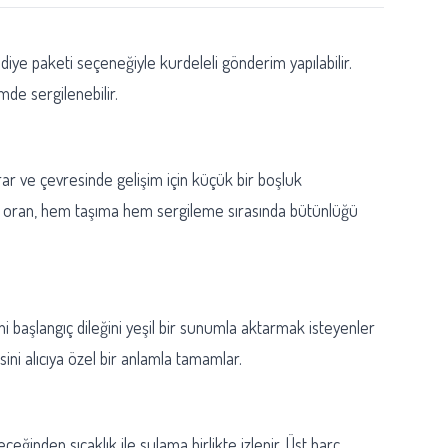
hediye paketi seçeneğiyle kurdeleli gönderim yapılabilir.
mde sergilenebilir.
urar ve çevresinde gelişim için küçük bir boşluk
ki oran, hem taşıma hem sergileme sırasında bütünlüğü
i başlangıç dileğini yeşil bir sunumla aktarmak isteyenler
sini alıcıya özel bir anlamla tamamlar.
eceğinden sıcaklık ile sulama birlikte izlenir. Üst harç