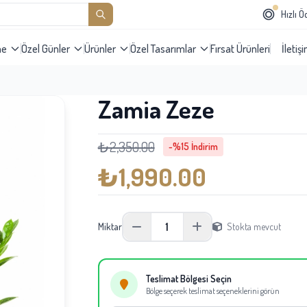
Hızlı 
me
Özel Günler
Ürünler
Özel Tasarımlar
Fırsat Ürünleri
İletiş
Zamia Zeze
₺2,350.00
-%15 İndirim
₺1,990.00
1
Miktar
Stokta mevcut
Teslimat Bölgesi Seçin
Bölge seçerek teslimat seçeneklerini görün