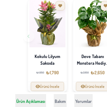
Kokulu Lilyum
Deve Tabanı
Saksıda
Monstera Hediy
Paketli
₺1,790
₺2,650
₺1,950
₺2,950
Ürünü İncele
Ürünü İncele
Ürün Açıklaması
Bakım
Yorumlar