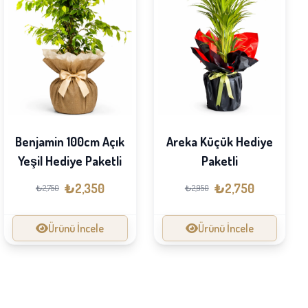
Benjamin 100cm Açık
Areka Küçük Hediye
Yeşil Hediye Paketli
Paketli
₺2,350
₺2,750
₺2,750
₺2,950
Ürünü İncele
Ürünü İncele