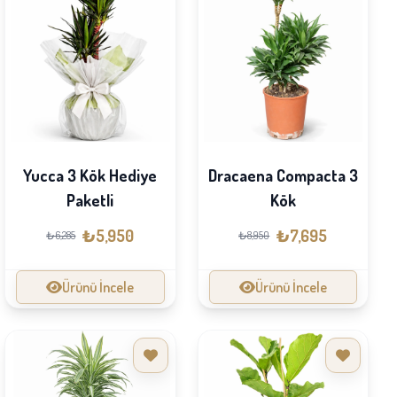
Yucca 3 Kök Hediye
Dracaena Compacta 3
Paketli
Kök
₺5,950
₺7,695
₺6,285
₺8,950
Ürünü İncele
Ürünü İncele