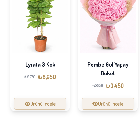
Lyrata 3 Kök
Pembe Gül Yapay
Buket
₺8,650
₺9,750
₺3,450
₺3,950
Ürünü İncele
Ürünü İncele