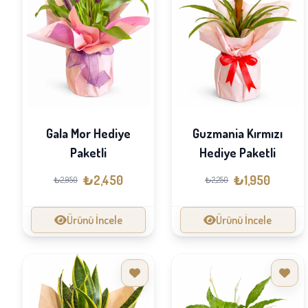
Gala Mor Hediye
Guzmania Kırmızı
Paketli
Hediye Paketli
₺2,450
₺1,950
₺2,950
₺2,250
Ürünü İncele
Ürünü İncele