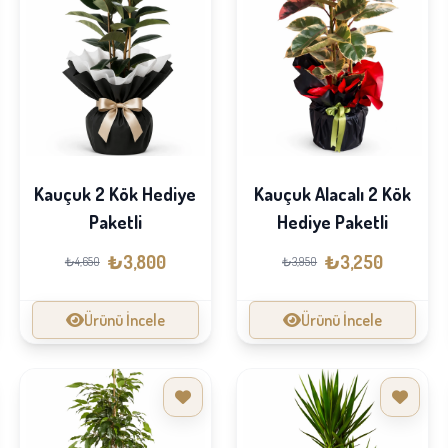
Kauçuk 2 Kök Hediye
Kauçuk Alacalı 2 Kök
Paketli
Hediye Paketli
₺3,800
₺3,250
₺4,650
₺3,950
Ürünü İncele
Ürünü İncele