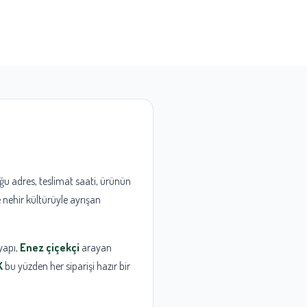
ğu adres, teslimat saati, ürünün
ve nehir kültürüyle ayrışan
 yapı,
Enez çiçekçi
arayan
K
bu yüzden her siparişi hazır bir