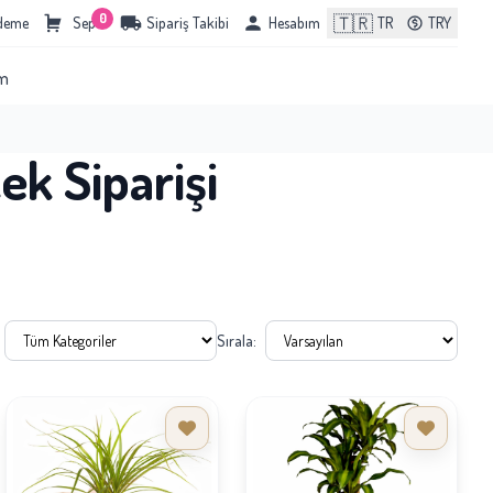
0
🇹🇷
Ödeme
Sepet
Sipariş Takibi
Hesabım
TR
TRY
im
ek Siparişi
Sırala: