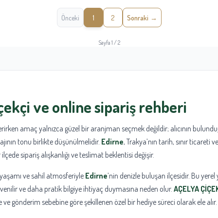
Önceki
1
2
Sonraki
Sayfa 1 / 2
çekçi
ve online sipariş rehberi
rirken amaç yalnızca güzel bir aranjman seçmek değildir; alıcının bulundu
ajının tonu birlikte düşünülmelidir.
Edirne
, Trakya’nın tarih, sınır ticareti 
 ilçede sipariş alışkanlığı ve teslimat beklentisi değişir.
ık yaşamı ve sahil atmosferiyle
Edirne
’nin denizle buluşan ilçesidir. Bu yerel
venilir ve daha pratik bilgiye ihtiyaç duymasına neden olur.
AÇELYA ÇİÇE
ne ve gönderim sebebine göre şekillenen özel bir hediye süreci olarak ele alır.