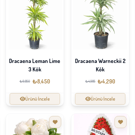
Dracaena Leman Lime
Dracaena Warneckii 2
3 Kök
Kök
₺8,450
₺4,290
₺9,850
₺4,985
Ürünü İncele
Ürünü İncele