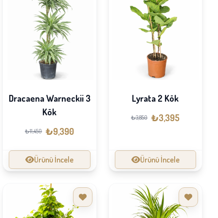
Dracaena Warneckii 3
Lyrata 2 Kök
Kök
₺3,395
₺3,850
₺9,390
₺11,450
Ürünü İncele
Ürünü İncele