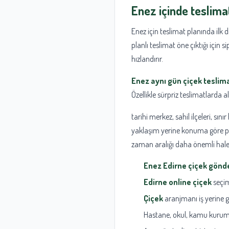
Enez içinde teslimat
Enez için teslimat planında ilk 
planlı teslimat öne çıktığı için 
hızlandırır.
Enez aynı gün çiçek teslima
Özellikle sürpriz teslimatlarda a
tarihi merkez, sahil ilçeleri, sı
yaklaşım yerine konuma göre pla
zaman aralığı daha önemli hale 
Enez Edirne çiçek gönd
Edirne online çiçek
seçim
Çiçek
aranjmanı iş yerine g
Hastane, okul, kamu kurumu