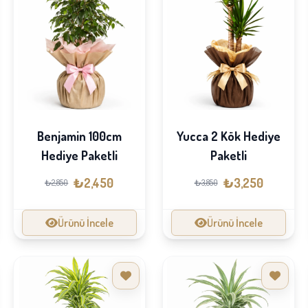
Benjamin 100cm
Yucca 2 Kök Hediye
Hediye Paketli
Paketli
₺2,450
₺3,250
₺2,850
₺3,850
Ürünü İncele
Ürünü İncele