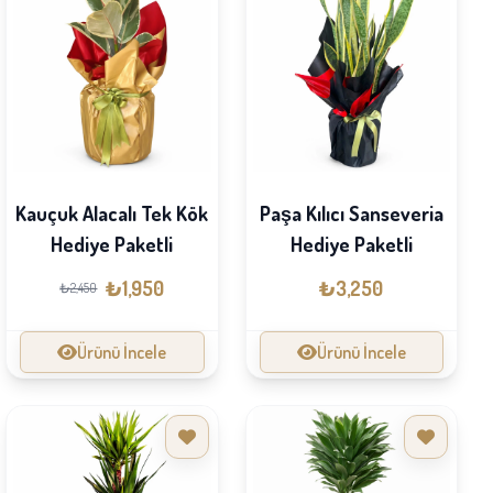
Kauçuk Alacalı Tek Kök
Paşa Kılıcı Sanseveria
Hediye Paketli
Hediye Paketli
₺1,950
₺3,250
₺2,450
Ürünü İncele
Ürünü İncele