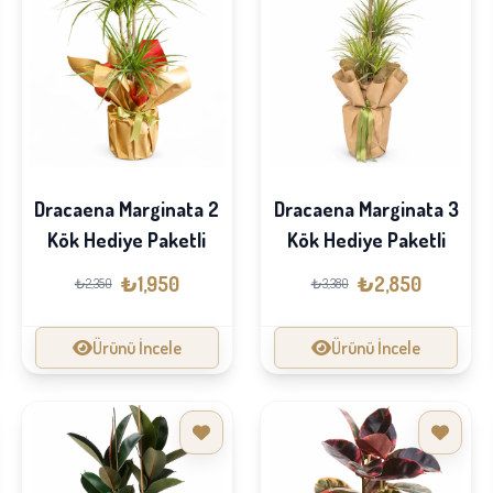
Dracaena Marginata 2
Dracaena Marginata 3
Kök Hediye Paketli
Kök Hediye Paketli
₺1,950
₺2,850
₺2,350
₺3,380
Ürünü İncele
Ürünü İncele