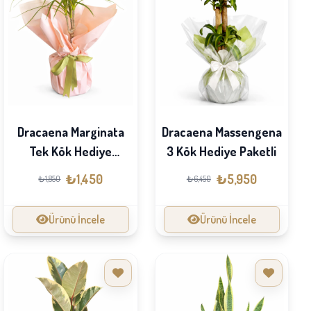
Dracaena Marginata
Dracaena Massengena
Tek Kök Hediye
3 Kök Hediye Paketli
Paketli
₺1,450
₺5,950
₺1,850
₺6,450
Ürünü İncele
Ürünü İncele