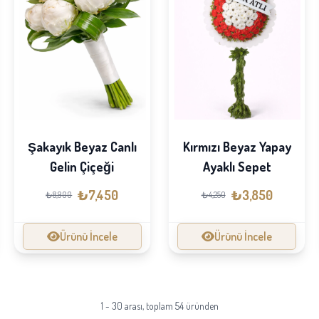
Şakayık Beyaz Canlı
Kırmızı Beyaz Yapay
Gelin Çiçeği
Ayaklı Sepet
₺7,450
₺3,850
₺8,900
₺4,250
Ürünü İncele
Ürünü İncele
1 - 30 arası, toplam 54 üründen