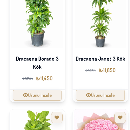
Dracaena Dorado 3
Dracaena Janet 3 Kök
Kök
₺11,850
₺12,950
₺11,450
₺12,650
Ürünü İncele
Ürünü İncele