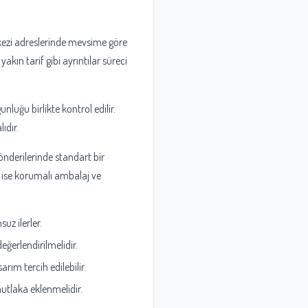
erkezi adreslerinde mevsime göre
akın tarif gibi ayrıntılar süreci
luğu birlikte kontrol edilir.
ıdır.
gönderilerinde standart bir
 ise korumalı ambalaj ve
suz ilerler.
ğerlendirilmelidir.
rım tercih edilebilir.
tlaka eklenmelidir.