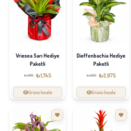
Vriesea Sarı Hediye
Dieffenbachia Hediye
Paketli
Paketli
₺1,745
₺2,975
₺1,980
₺3,850
Ürünü İncele
Ürünü İncele