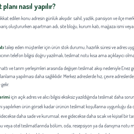
 planı nasıl yapılır?
dikkat edilen konu adresin günlük akışıdır. sahil, yazlık, pansiyon ve ilçe m
sipariş oluştururken apartman adı, site bloğu, kurum katı, mağaza ismi veya y
tı
talep eden müşteriler için ürün stok durumu, hazırlık süresi ve adres uygun
lıcının telefon bilgisi doğru yazılmalı, teslimat notu kısa ama açıklayıcı olmal
nır hattı ve tarım yerleşimleri arasında değişen teslimat akışı nedeniyle Enez 
nlama yapılması daha sağlıklıdır. Merkez adreslerde hız, çevre adreslerde
gelir.
erimi
için açık adres ve alıcı bilgisi eksiksiz yazıldığında teslimat daha sorun
i yapılırken ürün görseli kadar ürünün teslimat koşullarına uygunluğu da de
idecekse daha sade ve kurumsal; eve gidecekse daha sıcak ve kişisel bir tasa
 veya otel teslimatlarında bölüm, oda, resepsiyon ya da danışma notu mu