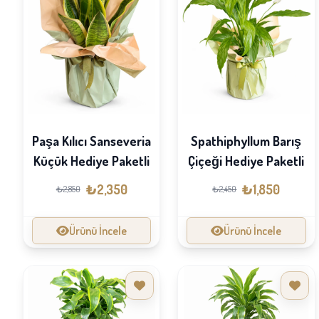
Paşa Kılıcı Sanseveria
Spathiphyllum Barış
Küçük Hediye Paketli
Çiçeği Hediye Paketli
₺2,350
₺1,850
₺2,850
₺2,450
Ürünü İncele
Ürünü İncele