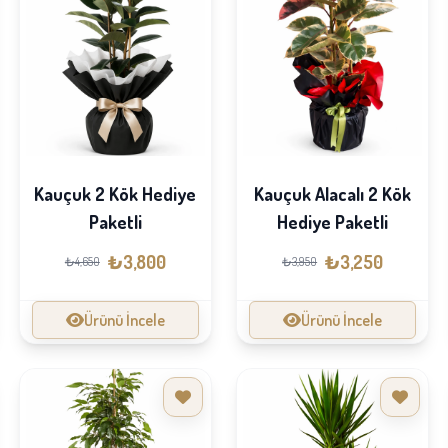
Kauçuk 2 Kök Hediye
Kauçuk Alacalı 2 Kök
Paketli
Hediye Paketli
₺3,800
₺3,250
₺4,650
₺3,950
Ürünü İncele
Ürünü İncele