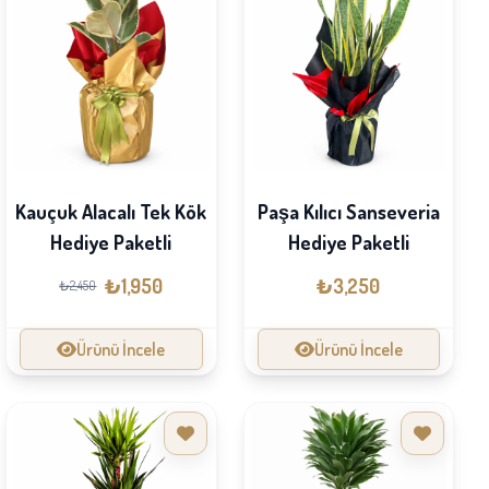
Kauçuk Alacalı Tek Kök
Paşa Kılıcı Sanseveria
Hediye Paketli
Hediye Paketli
₺1,950
₺3,250
₺2,450
Ürünü İncele
Ürünü İncele