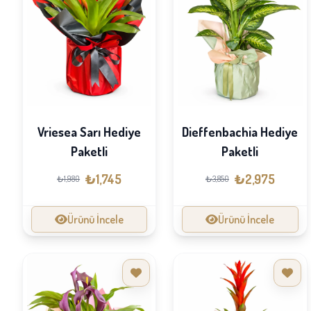
Vriesea Sarı Hediye
Dieffenbachia Hediye
Paketli
Paketli
₺1,745
₺2,975
₺1,980
₺3,850
Ürünü İncele
Ürünü İncele