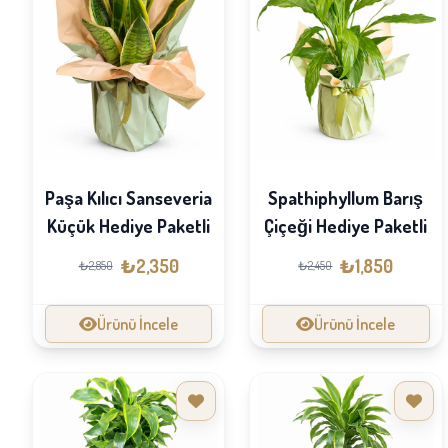
Paşa Kılıcı Sanseveria
Spathiphyllum Barış
Küçük Hediye Paketli
Çiçeği Hediye Paketli
₺2,350
₺1,850
₺2,850
₺2,450
Ürünü İncele
Ürünü İncele