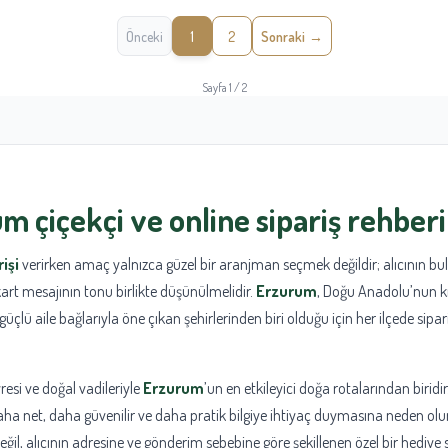
Önceki
1
2
Sonraki
Sayfa 1 / 2
m çiçekçi
ve online sipariş rehberi
işi
verirken amaç yalnızca güzel bir aranjman seçmek değildir; alıcının bu
art mesajının tonu birlikte düşünülmelidir.
Erzurum
, Doğu Anadolu’nun kı
üçlü aile bağlarıyla öne çıkan şehirlerinden biri olduğu için her ilçede sipari
resi ve doğal vadileriyle
Erzurum
’un en etkileyici doğa rotalarından biridir
aha net, daha güvenilir ve daha pratik bilgiye ihtiyaç duymasına neden olu
değil, alıcının adresine ve gönderim sebebine göre şekillenen özel bir hediye s