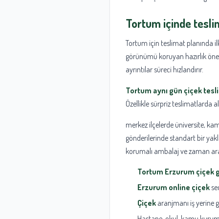
Tortum içinde teslim
Tortum için teslimat planında ilk
görünümü koruyan hazırlık öne ç
ayrıntılar süreci hızlandırır.
Tortum aynı gün çiçek tesl
Özellikle sürpriz teslimatlarda a
merkez ilçelerde üniversite, kam
gönderilerinde standart bir yak
korumalı ambalaj ve zaman aralı
Tortum Erzurum çiçek 
Erzurum online çiçek
seç
Çiçek
aranjmanı iş yerine g
Hastane, okul, kamu kurumu