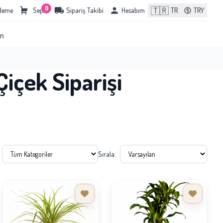
0
🇹🇷
Ödeme
Sepet
Sipariş Takibi
Hesabım
TR
TRY
im
içek Siparişi
Sırala: