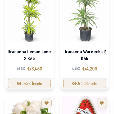
Dracaena Leman Lime
Dracaena Warneckii 2
3 Kök
Kök
₺8,450
₺4,290
₺9,850
₺4,985
Ürünü İncele
Ürünü İncele