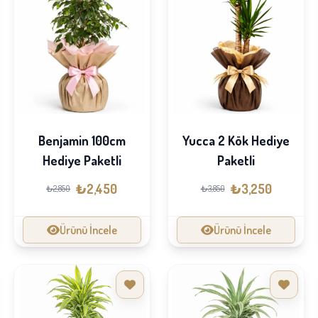
Benjamin 100cm
Yucca 2 Kök Hediye
Hediye Paketli
Paketli
₺2,450
₺3,250
₺2,850
₺3,850
Ürünü İncele
Ürünü İncele