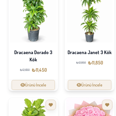
Dracaena Dorado 3
Dracaena Janet 3 Kök
Kök
₺11,850
₺12,950
₺11,450
₺12,650
Ürünü İncele
Ürünü İncele