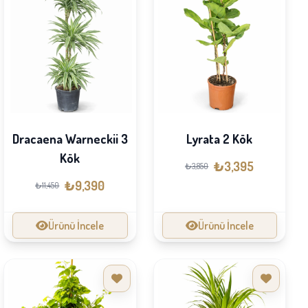
Dracaena Warneckii 3
Lyrata 2 Kök
Kök
₺3,395
₺3,850
₺9,390
₺11,450
Ürünü İncele
Ürünü İncele