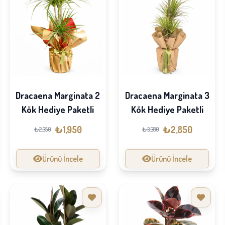
Dracaena Marginata 2
Dracaena Marginata 3
Kök Hediye Paketli
Kök Hediye Paketli
₺1,950
₺2,850
₺2,350
₺3,380
Ürünü İncele
Ürünü İncele