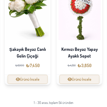
Şakayık Beyaz Canlı
Kırmızı Beyaz Yapay
Gelin Çiçeği
Ayaklı Sepet
₺7,450
₺3,850
₺8,900
₺4,250
Ürünü İncele
Ürünü İncele
1 - 30 arası, toplam 54 üründen