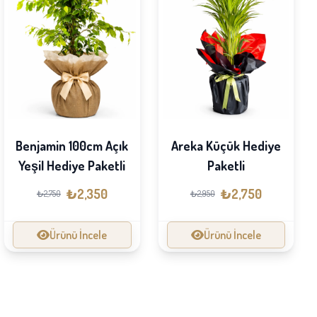
Benjamin 100cm Açık
Areka Küçük Hediye
Yeşil Hediye Paketli
Paketli
₺2,350
₺2,750
₺2,750
₺2,950
Ürünü İncele
Ürünü İncele