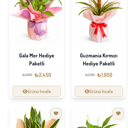
Gala Mor Hediye
Guzmania Kırmızı
Paketli
Hediye Paketli
₺2,450
₺1,950
₺2,950
₺2,250
Ürünü İncele
Ürünü İncele