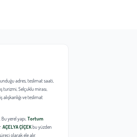
lunduğu adres, teslimat saati,
ş turizmi, Selçuklu mirası,
ş alışkanlığı ve teslimat
. Bu yerel yapı,
Tortum
r.
AÇELYA ÇİÇEK
bu yüzden
üreci olarak ele alır.