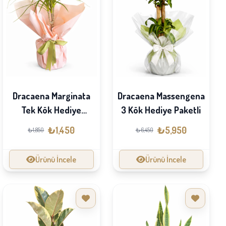
Dracaena Marginata
Dracaena Massengena
Tek Kök Hediye
3 Kök Hediye Paketli
Paketli
₺1,450
₺5,950
₺1,850
₺6,450
Ürünü İncele
Ürünü İncele