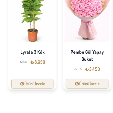
Lyrata 3 Kök
Pembe Gül Yapay
Buket
₺8,650
₺9,750
₺3,450
₺3,950
Ürünü İncele
Ürünü İncele