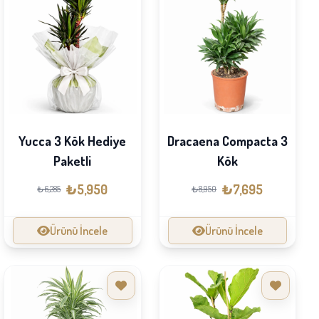
Yucca 3 Kök Hediye
Dracaena Compacta 3
Paketli
Kök
₺5,950
₺7,695
₺6,285
₺8,950
Ürünü İncele
Ürünü İncele