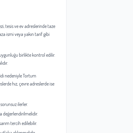
zi, tesis ve ev adreslerinde taze
a ismi veya yakın tarif gibi
ygunluğu birlikte kontrol edilir.
ıdır.
yidi nedeniyle Tortum
lerde hız, çevre adreslerde ise
sorunsuz ilerler.
 değerlendirilmelidir.
rım tercih edilebilir.
tlaka eklenmelidir.