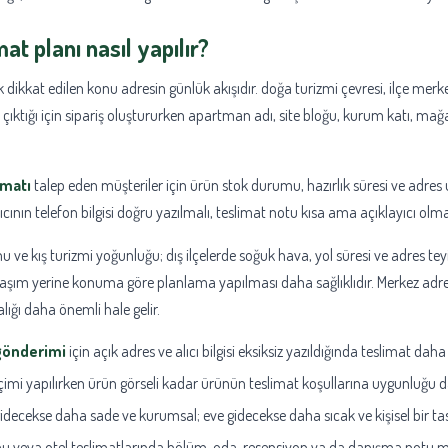
at planı nasıl yapılır?
 dikkat edilen konu adresin günlük akışıdır. doğa turizmi çevresi, ilçe merke
ıktığı için sipariş oluştururken apartman adı, site bloğu, kurum katı, mağaz
imatı
talep eden müşteriler için ürün stok durumu, hazırlık süresi ve adres u
lıcının telefon bilgisi doğru yazılmalı, teslimat notu kısa ama açıklayıcı olmal
u ve kış turizmi yoğunluğu; dış ilçelerde soğuk hava, yol süresi ve adres te
laşım yerine konuma göre planlama yapılması daha sağlıklıdır. Merkez adres
ğı daha önemli hale gelir.
gönderimi
için açık adres ve alıcı bilgisi eksiksiz yazıldığında teslimat daha 
imi yapılırken ürün görseli kadar ürünün teslimat koşullarına uygunluğu da
idecekse daha sade ve kurumsal; eve gidecekse daha sıcak ve kişisel bir tasa
 veya otel teslimatlarında bölüm, oda, resepsiyon ya da danışma notu mu