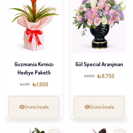
Guzmania Kırmızı
Gül Special Aranjman
Hediye Paketli
₺8,750
₺9,950
₺1,950
₺2,250
Ürünü İncele
Ürünü İncele