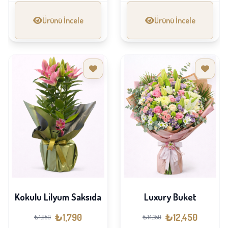
Ürünü İncele
Ürünü İncele
Kokulu Lilyum Saksıda
Luxury Buket
₺1,790
₺12,450
₺1,950
₺14,350