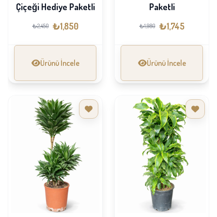
Çiçeği Hediye Paketli
Paketli
₺1,850
₺1,745
₺2,450
₺1,980
Ürünü İncele
Ürünü İncele