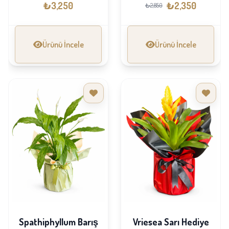
₺3,250
₺2,350
₺2,850
Ürünü İncele
Ürünü İncele
Spathiphyllum Barış
Vriesea Sarı Hediye