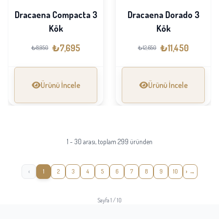
Dracaena Compacta 3
Dracaena Dorado 3
Kök
Kök
₺7,695
₺11,450
₺8,950
₺12,650
Ürünü İncele
Ürünü İncele
1 - 30 arası, toplam 299 üründen
‹
1
2
3
4
5
6
7
8
9
10
›
Sayfa 1 / 10