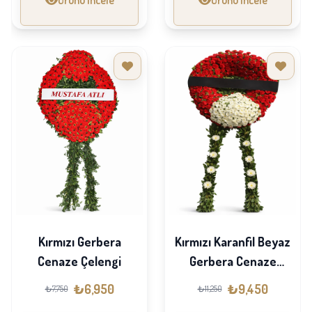
Kırmızı Gerbera
Kırmızı Karanfil Beyaz
Cenaze Çelengi
Gerbera Cenaze
Çelengi
₺6,950
₺9,450
₺7,750
₺11,250