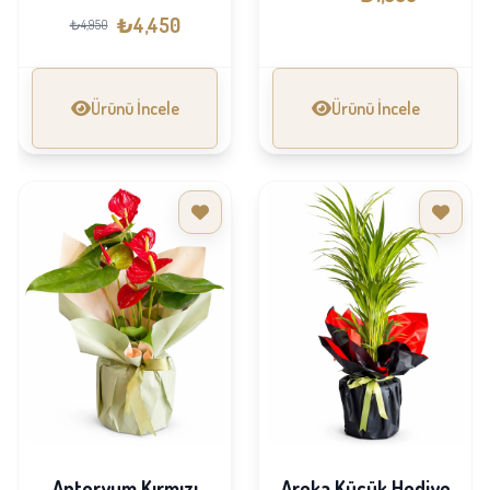
₺4,450
₺4,950
Ürünü İncele
Ürünü İncele
Antoryum Kırmızı
Areka Küçük Hediye