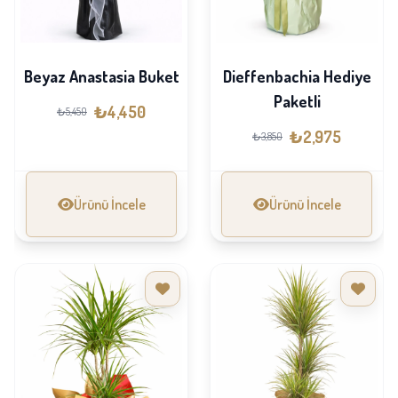
Beyaz Anastasia Buket
Dieffenbachia Hediye
Paketli
₺4,450
₺5,450
₺2,975
₺3,850
Ürünü İncele
Ürünü İncele