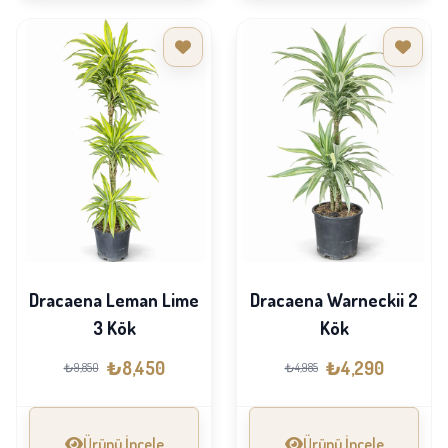
Dracaena Leman Lime
Dracaena Warneckii 2
3 Kök
Kök
₺8,450
₺4,290
₺9,850
₺4,985
Ürünü İncele
Ürünü İncele