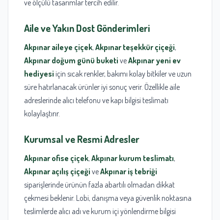
ve ölçülü tasarımlar tercih edilir.
Aile ve Yakın Dost Gönderimleri
Akpınar aileye çiçek
,
Akpınar teşekkür çiçeği
,
Akpınar doğum günü buketi
ve
Akpınar yeni ev
hediyesi
için sıcak renkler, bakımı kolay bitkiler ve uzun
süre hatırlanacak ürünler iyi sonuç verir. Özellikle aile
adreslerinde alıcı telefonu ve kapı bilgisi teslimatı
kolaylaştırır.
Kurumsal ve Resmi Adresler
Akpınar ofise çiçek
,
Akpınar kurum teslimatı
,
Akpınar açılış çiçeği
ve
Akpınar iş tebriği
siparişlerinde ürünün fazla abartılı olmadan dikkat
çekmesi beklenir. Lobi, danışma veya güvenlik noktasına
teslimlerde alıcı adı ve kurum içi yönlendirme bilgisi