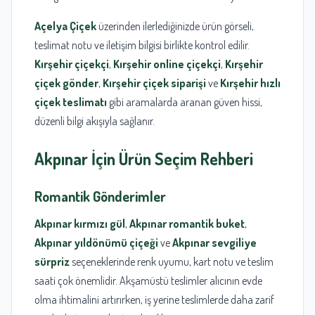
Açelya Çiçek
üzerinden ilerlediğinizde ürün görseli,
teslimat notu ve iletişim bilgisi birlikte kontrol edilir.
Kırşehir çiçekçi
,
Kırşehir online çiçekçi
,
Kırşehir
çiçek gönder
,
Kırşehir çiçek siparişi
ve
Kırşehir hızlı
çiçek teslimatı
gibi aramalarda aranan güven hissi,
düzenli bilgi akışıyla sağlanır.
Akpınar
İçin Ürün Seçim Rehberi
Romantik Gönderimler
Akpınar kırmızı gül
,
Akpınar romantik buket
,
Akpınar yıldönümü çiçeği
ve
Akpınar sevgiliye
sürpriz
seçeneklerinde renk uyumu, kart notu ve teslim
saati çok önemlidir. Akşamüstü teslimler alıcının evde
olma ihtimalini artırırken, iş yerine teslimlerde daha zarif