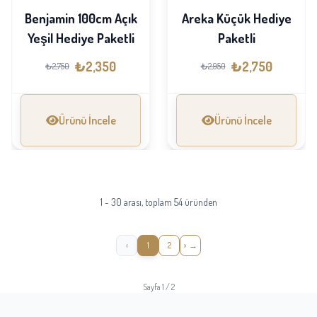
Benjamin 100cm Açık
Areka Küçük Hediye
Yeşil Hediye Paketli
Paketli
₺2,350
₺2,750
₺2,750
₺2,950
Ürünü İncele
Ürünü İncele
1 - 30 arası, toplam 54 üründen
‹
1
2
›
Sayfa 1 / 2