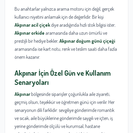
Bu anahtarlar yalnızca arama motoru için değil, gerçek
kullanıcı niyetini anlamak için de değerlidir. Bir kişi
Akpınar acil çiçek
diye aradığında hızlı stok bilgisi ister;
Akpınar orkide
aramasında daha uzun ömürlü ve
prestijli bir hediye bekler;
Akpınar doğum günü çiçeği
aramasında ise kart notu, renk ve teslim saati daha fazla
önem kazanır.
Akpınar
İçin Özel Gün ve Kullanım
Senaryoları
Akpınar
bölgesinde siparişler çoğunlukla aile ziyareti,
geçmiş olsun, teşekkür ve öğretmen günü için verilir. Her
senaryonun dili farklıdır: sevgiliye gönderimde romantik
ve sıcak, aile büyüklerine gönderimde saygılı ve içten, iş
yerine gönderimde ölçülü ve kurumsal, hastane