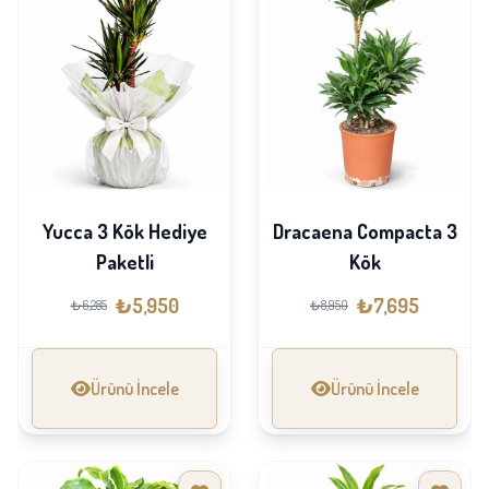
Yucca 3 Kök Hediye
Dracaena Compacta 3
Paketli
Kök
₺5,950
₺7,695
₺6,285
₺8,950
Ürünü İncele
Ürünü İncele