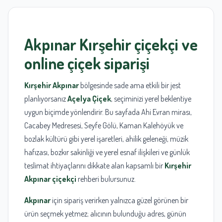
Akpınar
Kırşehir
çiçekçi
ve
online çiçek siparişi
Kırşehir
Akpınar
bölgesinde sade ama etkili bir jest
planlıyorsanız
Açelya Çiçek
, seçiminizi yerel beklentiye
uygun biçimde yönlendirir. Bu sayfada Ahi Evran mirası,
Cacabey Medresesi, Seyfe Gölü, Kaman Kalehöyük ve
bozlak kültürü gibi yerel işaretleri, ahilik geleneği, müzik
hafızası, bozkır sakinliği ve yerel esnaf ilişkileri ve günlük
teslimat ihtiyaçlarını dikkate alan kapsamlı bir
Kırşehir
Akpınar çiçekçi
rehberi bulursunuz.
Akpınar
için sipariş verirken yalnızca güzel görünen bir
ürün seçmek yetmez; alıcının bulunduğu adres, günün