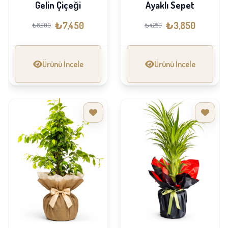
Gelin Çiçeği
Ayaklı Sepet
₺7,450
₺3,850
₺8,900
₺4,250
Ürünü İncele
Ürünü İncele