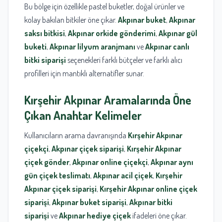
Bu bölge için özellikle pastel buketler, doğal ürünler ve
kolay bakılan bitkiler öne çıkar.
Akpınar buket
,
Akpınar
saksı bitkisi
,
Akpınar orkide gönderimi
,
Akpınar gül
buketi
,
Akpınar lilyum aranjmanı
ve
Akpınar canlı
bitki siparişi
seçenekleri farklı bütçeler ve farklı alıcı
profilleri için mantıklı alternatifler sunar.
Kırşehir
Akpınar
Aramalarında Öne
Çıkan Anahtar Kelimeler
Kullanıcıların arama davranışında
Kırşehir Akpınar
çiçekçi
,
Akpınar çiçek siparişi
,
Kırşehir Akpınar
çiçek gönder
,
Akpınar online çiçekçi
,
Akpınar aynı
gün çiçek teslimatı
,
Akpınar acil çiçek
,
Kırşehir
Akpınar çiçek siparişi
,
Kırşehir Akpınar online çiçek
siparişi
,
Akpınar buket siparişi
,
Akpınar bitki
siparişi
ve
Akpınar hediye çiçek
ifadeleri öne çıkar.