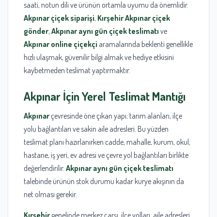
saati, notun dili ve ürünün ortamla uyumu da önemlidir.
Akpınar çiçek siparişi
,
Kırşehir Akpınar çiçek
gönder
,
Akpınar aynı gün çiçek teslimatı
ve
Akpınar online çiçekçi
aramalarında beklenti genellikle
hızlı ulaşmak, güvenilir bilgi almak ve hediye etkisini
kaybetmeden teslimat yaptırmaktır.
Akpınar
İçin Yerel Teslimat Mantığı
Akpınar
çevresinde öne çıkan yapı; tarım alanları, ilçe
yolu bağlantıları ve sakin aile adresleri. Bu yüzden
teslimat planı hazırlanırken cadde, mahalle, kurum, okul,
hastane, iş yeri, ev adresi ve çevre yol bağlantıları birlikte
değerlendirilir.
Akpınar aynı gün çiçek teslimatı
talebinde ürünün stok durumu kadar kurye akışının da
net olması gerekir.
Kırşehir
genelinde merkez çarşı, ilçe yolları, aile adresleri