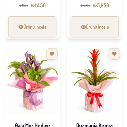
₺1,450
₺5,950
₺1,850
₺6,450
Ürünü İncele
Ürünü İncele
Gala Mor Hediye
Guzmania Kırmızı