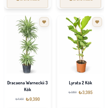
Dracaena Warneckii 3
Lyrata 2 Kök
Kök
₺3,395
₺3,850
₺9,390
₺11,450