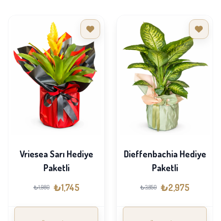
Vriesea Sarı Hediye
Dieffenbachia Hediye
Paketli
Paketli
₺1,745
₺2,975
₺1,980
₺3,850