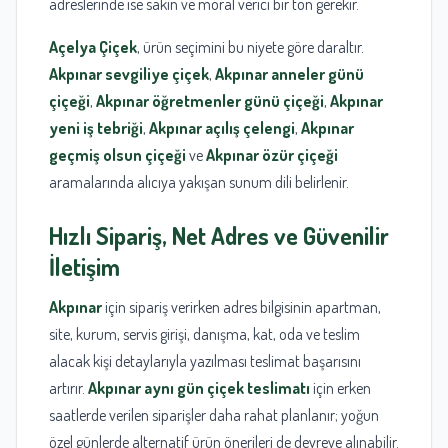
adreslerinde ise sakin ve moral verici bir ton gerekir.
Açelya Çiçek
, ürün seçimini bu niyete göre daraltır.
Akpınar sevgiliye çiçek
,
Akpınar anneler günü
çiçeği
,
Akpınar öğretmenler günü çiçeği
,
Akpınar
yeni iş tebriği
,
Akpınar açılış çelengi
,
Akpınar
geçmiş olsun çiçeği
ve
Akpınar özür çiçeği
aramalarında alıcıya yakışan sunum dili belirlenir.
Hızlı Sipariş, Net Adres ve Güvenilir
İletişim
Akpınar
için sipariş verirken adres bilgisinin apartman,
site, kurum, servis girişi, danışma, kat, oda ve teslim
alacak kişi detaylarıyla yazılması teslimat başarısını
artırır.
Akpınar aynı gün çiçek teslimatı
için erken
saatlerde verilen siparişler daha rahat planlanır; yoğun
özel günlerde alternatif ürün önerileri de devreye alınabilir.