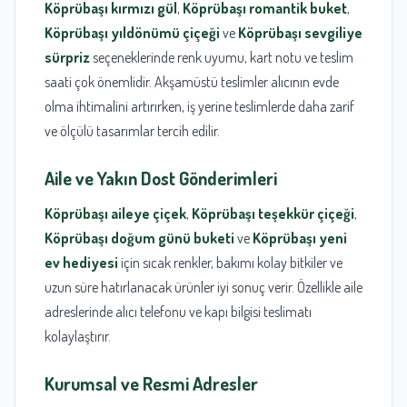
Köprübaşı kırmızı gül
,
Köprübaşı romantik buket
,
Köprübaşı yıldönümü çiçeği
ve
Köprübaşı sevgiliye
sürpriz
seçeneklerinde renk uyumu, kart notu ve teslim
saati çok önemlidir. Akşamüstü teslimler alıcının evde
olma ihtimalini artırırken, iş yerine teslimlerde daha zarif
ve ölçülü tasarımlar tercih edilir.
Aile ve Yakın Dost Gönderimleri
Köprübaşı aileye çiçek
,
Köprübaşı teşekkür çiçeği
,
Köprübaşı doğum günü buketi
ve
Köprübaşı yeni
ev hediyesi
için sıcak renkler, bakımı kolay bitkiler ve
uzun süre hatırlanacak ürünler iyi sonuç verir. Özellikle aile
adreslerinde alıcı telefonu ve kapı bilgisi teslimatı
kolaylaştırır.
Kurumsal ve Resmi Adresler