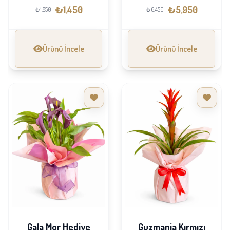
₺1,450
₺5,950
₺1,850
₺6,450
Ürünü İncele
Ürünü İncele
Gala Mor Hediye
Guzmania Kırmızı