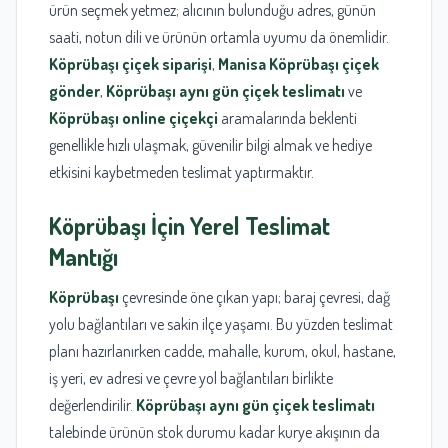
ürün seçmek yetmez; alıcının bulunduğu adres, günün
saati, notun dili ve ürünün ortamla uyumu da önemlidir.
Köprübaşı çiçek siparişi
,
Manisa Köprübaşı çiçek
gönder
,
Köprübaşı aynı gün çiçek teslimatı
ve
Köprübaşı online çiçekçi
aramalarında beklenti
genellikle hızlı ulaşmak, güvenilir bilgi almak ve hediye
etkisini kaybetmeden teslimat yaptırmaktır.
Köprübaşı
İçin Yerel Teslimat
Mantığı
Köprübaşı
çevresinde öne çıkan yapı; baraj çevresi, dağ
yolu bağlantıları ve sakin ilçe yaşamı. Bu yüzden teslimat
planı hazırlanırken cadde, mahalle, kurum, okul, hastane,
iş yeri, ev adresi ve çevre yol bağlantıları birlikte
değerlendirilir.
Köprübaşı aynı gün çiçek teslimatı
talebinde ürünün stok durumu kadar kurye akışının da