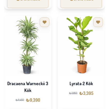
Dracaena Warneckii 3
Lyrata 2 Kök
Kök
₺3,395
₺3,850
₺9,390
₺11,450