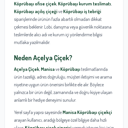
Köprübaşı ofise çiçek
,
Köprübaşı kurum teslimatı
,
Köprübaşı açılış çiçeği
ve
Köprübaşı iş tebriği
siparişlerinde ürünün fazla abartılı olmadan dikkat
çekmesi beklenir. Lobi, danışma veya güvenlik noktasına
teslimlerde alıcı adı ve kurum içi yönlendirme bilgisi
mutlaka yazılmalıdır.
Neden
Açelya Çiçek
?
Açelya Çiçek
,
Manisa
ve
Köprübaşı
teslimatlarında
ürün tazeliği, adres doğruluğu, müşteri iletişimi ve arama
niyetine uygun ürün önerisini birlikte ele alır. Böylece
yalnızca bir ürün değil, zamanında ve doğru kişiye ulaşan
anlamlı bir hediye deneyimi sunulur.
Yerel sayfa yapısı sayesinde
Manisa Köprübaşı çiçekçi
arayan kullanıcı, aradığı bölgeye özel bilgiye daha hızlı
ulaşır.
Köprübaşı çiçek siparişi
vermek isteyen kişi ürün