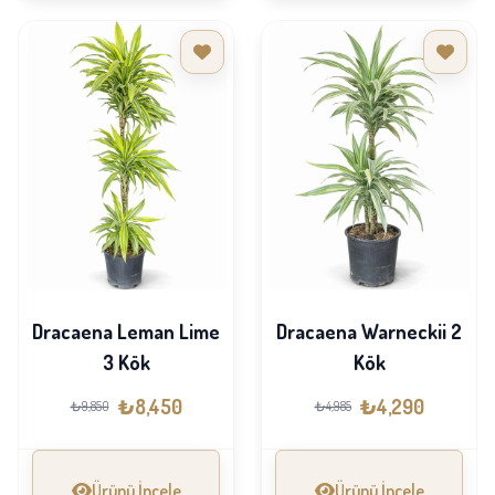
Dracaena Leman Lime
Dracaena Warneckii 2
3 Kök
Kök
₺8,450
₺4,290
₺9,850
₺4,985
Ürünü İncele
Ürünü İncele