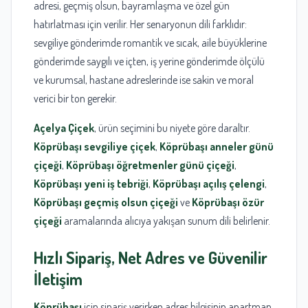
adresi, geçmiş olsun, bayramlaşma ve özel gün
hatırlatması için verilir. Her senaryonun dili farklıdır:
sevgiliye gönderimde romantik ve sıcak, aile büyüklerine
gönderimde saygılı ve içten, iş yerine gönderimde ölçülü
ve kurumsal, hastane adreslerinde ise sakin ve moral
verici bir ton gerekir.
Açelya Çiçek
, ürün seçimini bu niyete göre daraltır.
Köprübaşı sevgiliye çiçek
,
Köprübaşı anneler günü
çiçeği
,
Köprübaşı öğretmenler günü çiçeği
,
Köprübaşı yeni iş tebriği
,
Köprübaşı açılış çelengi
,
Köprübaşı geçmiş olsun çiçeği
ve
Köprübaşı özür
çiçeği
aramalarında alıcıya yakışan sunum dili belirlenir.
Hızlı Sipariş, Net Adres ve Güvenilir
İletişim
Köprübaşı
için sipariş verirken adres bilgisinin apartman,