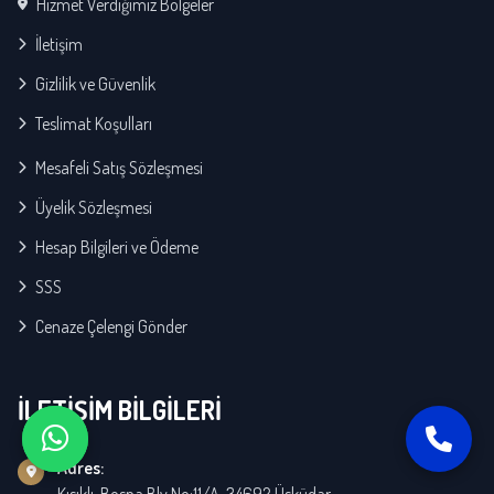
Hizmet Verdiğimiz Bölgeler
İletişim
Gizlilik ve Güvenlik
Teslimat Koşulları
Mesafeli Satış Sözleşmesi
Üyelik Sözleşmesi
Hesap Bilgileri ve Ödeme
SSS
Cenaze Çelengi Gönder
İLETİŞİM BİLGİLERİ
Adres:
Kısıklı, Bosna Blv No:11/A, 34692 Üsküdar