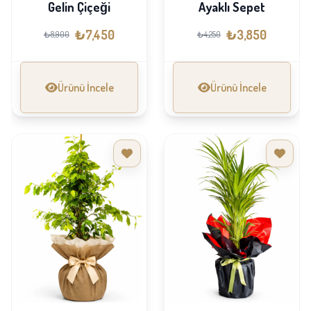
Gelin Çiçeği
Ayaklı Sepet
₺7,450
₺3,850
₺8,900
₺4,250
Ürünü İncele
Ürünü İncele