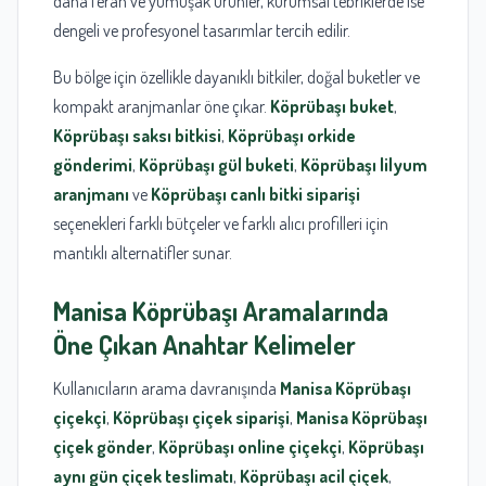
daha ferah ve yumuşak ürünler, kurumsal tebriklerde ise
dengeli ve profesyonel tasarımlar tercih edilir.
Bu bölge için özellikle dayanıklı bitkiler, doğal buketler ve
kompakt aranjmanlar öne çıkar.
Köprübaşı buket
,
Köprübaşı saksı bitkisi
,
Köprübaşı orkide
gönderimi
,
Köprübaşı gül buketi
,
Köprübaşı lilyum
aranjmanı
ve
Köprübaşı canlı bitki siparişi
seçenekleri farklı bütçeler ve farklı alıcı profilleri için
mantıklı alternatifler sunar.
Manisa
Köprübaşı
Aramalarında
Öne Çıkan Anahtar Kelimeler
Kullanıcıların arama davranışında
Manisa Köprübaşı
çiçekçi
,
Köprübaşı çiçek siparişi
,
Manisa Köprübaşı
çiçek gönder
,
Köprübaşı online çiçekçi
,
Köprübaşı
aynı gün çiçek teslimatı
,
Köprübaşı acil çiçek
,