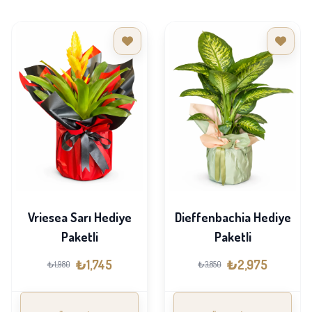
Vriesea Sarı Hediye
Dieffenbachia Hediye
Paketli
Paketli
₺1,745
₺2,975
₺1,980
₺3,850