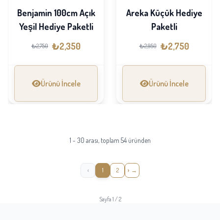
Benjamin 100cm Açık
Areka Küçük Hediye
Yeşil Hediye Paketli
Paketli
₺2,350
₺2,750
₺2,750
₺2,950
Ürünü İncele
Ürünü İncele
1 - 30 arası, toplam 54 üründen
‹
1
2
›
Sayfa 1 / 2