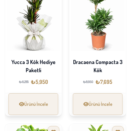
Yucca 3 Kök Hediye
Dracaena Compacta 3
Paketli
Kök
₺5,950
₺7,695
₺6,285
₺8,950
Ürünü İncele
Ürünü İncele