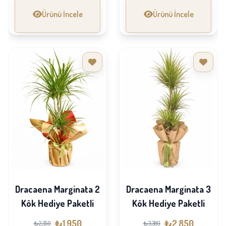
Ürünü İncele
Ürünü İncele
Dracaena Marginata 2
Dracaena Marginata 3
Kök Hediye Paketli
Kök Hediye Paketli
₺1,950
₺2,850
₺2,350
₺3,380