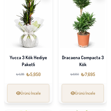
Yucca 3 Kök Hediye
Dracaena Compacta 3
Paketli
Kök
₺5,950
₺7,695
₺6,285
₺8,950
Ürünü İncele
Ürünü İncele