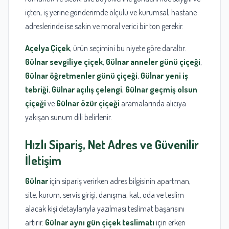
içten, iş yerine gönderimde ölçülü ve kurumsal, hastane
adreslerinde ise sakin ve moral verici bir ton gerekir.
Açelya Çiçek
, ürün seçimini bu niyete göre daraltır.
Gülnar sevgiliye çiçek
,
Gülnar anneler günü çiçeği
,
Gülnar öğretmenler günü çiçeği
,
Gülnar yeni iş
tebriği
,
Gülnar açılış çelengi
,
Gülnar geçmiş olsun
çiçeği
ve
Gülnar özür çiçeği
aramalarında alıcıya
yakışan sunum dili belirlenir.
Hızlı Sipariş, Net Adres ve Güvenilir
İletişim
Gülnar
için sipariş verirken adres bilgisinin apartman,
site, kurum, servis girişi, danışma, kat, oda ve teslim
alacak kişi detaylarıyla yazılması teslimat başarısını
artırır.
Gülnar aynı gün çiçek teslimatı
için erken