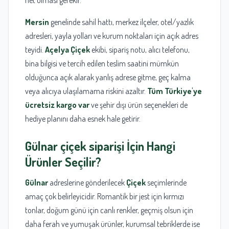
Mersin
genelinde sahil hattı, merkez ilçeler, otel/yazlık
adresleri, yayla yolları ve kurum noktaları için açık adres
teyidi.
Açelya Çiçek
ekibi, sipariş notu, alıcı telefonu,
bina bilgisi ve tercih edilen teslim saatini mümkün
olduğunca açık alarak yanlış adrese gitme, geç kalma
veya alıcıya ulaşılamama riskini azaltır.
Tüm Türkiye'ye
ücretsiz kargo var
ve şehir dışı ürün seçenekleri de
hediye planını daha esnek hale getirir.
Gülnar
çiçek siparişi
İçin Hangi
Ürünler Seçilir?
Gülnar
adreslerine gönderilecek
Çiçek
seçimlerinde
amaç çok belirleyicidir. Romantik bir jest için kırmızı
tonlar, doğum günü için canlı renkler, geçmiş olsun için
daha ferah ve yumuşak ürünler, kurumsal tebriklerde ise