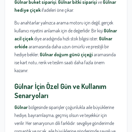
Gülnar buket siparişi
,
Gülnar bitki siparişi
ve
Gülnar
hediye çiçek
ifadeleri öne çıkar.
Bu anahtarlar yalnızca arama motoru için değil, gerçek
kullanıcı niyetini anlamak için de değerlidir. Bir kişi
Gülnar
acil çiçek
diye aradığında hızlı stok bilgisi ister;
Gülnar
orkide
aramasında daha uzun ömürlü ve prestijli bir
hediye bekler;
Gülnar doğum günü çiçeği
aramasında
ise kart notu, renk ve teslim saati daha fazla önem
kazanır.
Gülnar
İçin Özel Gün ve Kullanım
Senaryoları
Gülnar
bölgesinde siparişler çoğunlukla aile büyüklerine
hediye, bayramlaşma, geçmiş olsun ve teşekkür için
verilir. Her senaryonun dili farklıdır: sevgiliye gönderimde
romantik ve sıcak, aile büyüklerine gönderimde saygılı ve