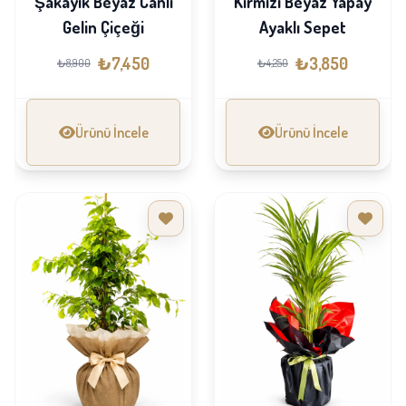
Şakayık Beyaz Canlı
Kırmızı Beyaz Yapay
Gelin Çiçeği
Ayaklı Sepet
₺7,450
₺3,850
₺8,900
₺4,250
Ürünü İncele
Ürünü İncele