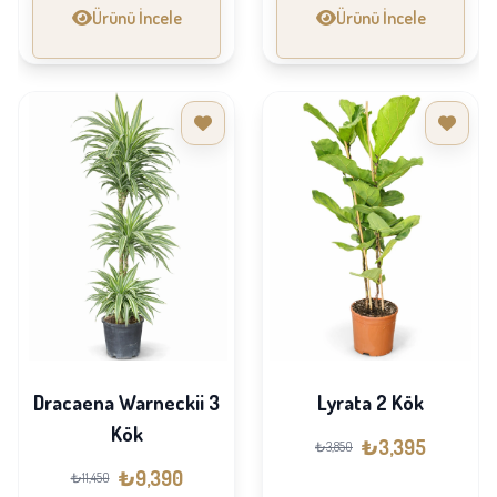
Ürünü İncele
Ürünü İncele
Dracaena Warneckii 3
Lyrata 2 Kök
Kök
₺3,395
₺3,850
₺9,390
₺11,450