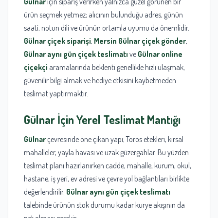
Gülnar
için sipariş verirken yalnızca güzel görünen bir
ürün seçmek yetmez; alıcının bulunduğu adres, günün
saati, notun dili ve ürünün ortamla uyumu da önemlidir.
Gülnar çiçek siparişi
,
Mersin Gülnar çiçek gönder
,
Gülnar aynı gün çiçek teslimatı
ve
Gülnar online
çiçekçi
aramalarında beklenti genellikle hızlı ulaşmak,
güvenilir bilgi almak ve hediye etkisini kaybetmeden
teslimat yaptırmaktır.
Gülnar
İçin Yerel Teslimat Mantığı
Gülnar
çevresinde öne çıkan yapı; Toros etekleri, kırsal
mahalleler, yayla havası ve uzak güzergahlar. Bu yüzden
teslimat planı hazırlanırken cadde, mahalle, kurum, okul,
hastane, iş yeri, ev adresi ve çevre yol bağlantıları birlikte
değerlendirilir.
Gülnar aynı gün çiçek teslimatı
talebinde ürünün stok durumu kadar kurye akışının da
net olması gerekir.