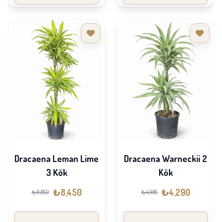
Dracaena Leman Lime
Dracaena Warneckii 2
3 Kök
Kök
₺8,450
₺4,290
₺9,850
₺4,985