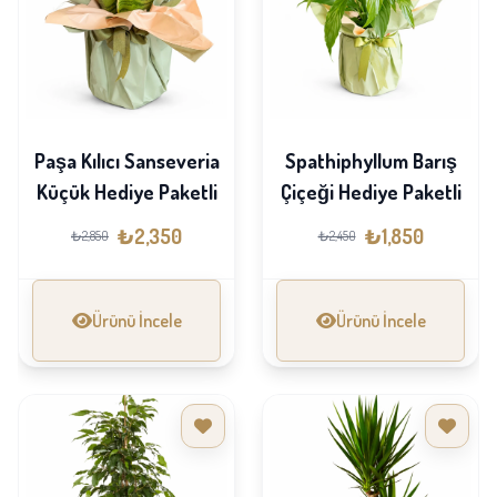
Paşa Kılıcı Sanseveria
Spathiphyllum Barış
Küçük Hediye Paketli
Çiçeği Hediye Paketli
₺2,350
₺1,850
₺2,850
₺2,450
Ürünü İncele
Ürünü İncele