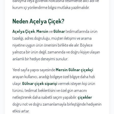
danışma veya güvenlik noktasına teslimlerde alıcı adı ve
kurum içi yönlendirme bilgisi mutlaka yazılmalıdır.
Neden
Açelya Çiçek
?
Açelya Çiçek
,
Mersin
ve
Gülnar
teslimatlarında ürün
tazeliği, adres doğruluğu, müşteri iletişimi ve arama
niyetine uygun ürün önerisini birlikte ele alır. Böylece
yalnızca bir ürün değil, zamanında ve doğru kişiye ulaşan
anlamlı bir hediye deneyimi sunulur.
Yerel sayfa yapısı sayesinde
Mersin Gülnar çiçekçi
arayan kullanıcı, aradığı bölgeye özel bilgiye daha hızlı
ulaşır.
Gülnar çiçek siparişi
vermek isteyen kişi ürün
türünü, teslimat beklentisini ve özel gün amacını
netleştirerek daha isabetli seçim yapabilir.
çiçekler
doğru not ve doğru zamanlamayla birleştiğinde hediyenin
etkisi artar.