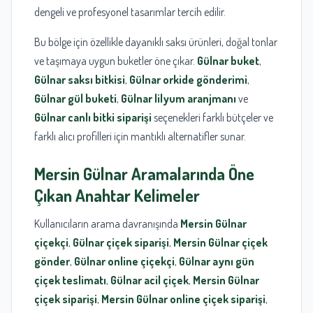
dengeli ve profesyonel tasarımlar tercih edilir.
Bu bölge için özellikle dayanıklı saksı ürünleri, doğal tonlar
ve taşımaya uygun buketler öne çıkar.
Gülnar buket
,
Gülnar saksı bitkisi
,
Gülnar orkide gönderimi
,
Gülnar gül buketi
,
Gülnar lilyum aranjmanı
ve
Gülnar canlı bitki siparişi
seçenekleri farklı bütçeler ve
farklı alıcı profilleri için mantıklı alternatifler sunar.
Mersin
Gülnar
Aramalarında Öne
Çıkan Anahtar Kelimeler
Kullanıcıların arama davranışında
Mersin Gülnar
çiçekçi
,
Gülnar çiçek siparişi
,
Mersin Gülnar çiçek
gönder
,
Gülnar online çiçekçi
,
Gülnar aynı gün
çiçek teslimatı
,
Gülnar acil çiçek
,
Mersin Gülnar
çiçek siparişi
,
Mersin Gülnar online çiçek siparişi
,