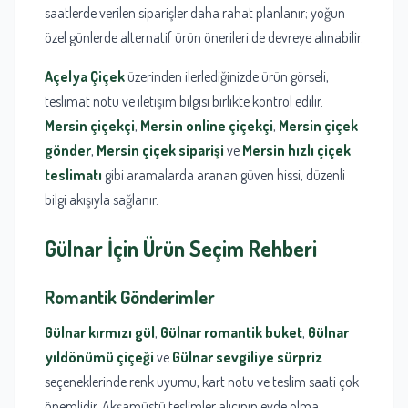
saatlerde verilen siparişler daha rahat planlanır; yoğun
özel günlerde alternatif ürün önerileri de devreye alınabilir.
Açelya Çiçek
üzerinden ilerlediğinizde ürün görseli,
teslimat notu ve iletişim bilgisi birlikte kontrol edilir.
Mersin çiçekçi
,
Mersin online çiçekçi
,
Mersin çiçek
gönder
,
Mersin çiçek siparişi
ve
Mersin hızlı çiçek
teslimatı
gibi aramalarda aranan güven hissi, düzenli
bilgi akışıyla sağlanır.
Gülnar
İçin Ürün Seçim Rehberi
Romantik Gönderimler
Gülnar kırmızı gül
,
Gülnar romantik buket
,
Gülnar
yıldönümü çiçeği
ve
Gülnar sevgiliye sürpriz
seçeneklerinde renk uyumu, kart notu ve teslim saati çok
önemlidir. Akşamüstü teslimler alıcının evde olma