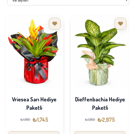
Vriesea Sarı Hediye
Dieffenbachia Hediye
Paketli
Paketli
₺1,745
₺2,975
₺1,980
₺3,850