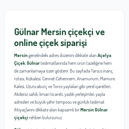
Gülnar
Mersin
çiçekçi
ve
online çiçek siparişi
Mersin
genelindeki adres düzenini dikkate alan
Açelya
Çiçek
,
Gülnar
teslimatlarında hem ürün tazeliğine hem
de zamanlamaya özen gösterir. Bu sayfada Tarsus inanç
rotası, Kızkalesi, Cennet-Cehennem, Anamurium, Mamure
Kalesi, Uzuncaburç ve Toros yaylaları gibi yerel işaretleri,
Akdeniz sahili, liman ticareti, yazlık yerleşimler, yayla
adresleri ve büyük şehir temposu ve günlük teslimat
ihtiyaçlarını dikkate alan kapsamlı bir
Mersin Gülnar
çiçekçi
rehberi bulursunuz.