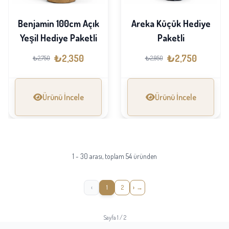
Benjamin 100cm Açık
Areka Küçük Hediye
Yeşil Hediye Paketli
Paketli
₺2,350
₺2,750
₺2,750
₺2,950
Ürünü İncele
Ürünü İncele
1 - 30 arası, toplam 54 üründen
‹
1
2
›
Sayfa 1 / 2