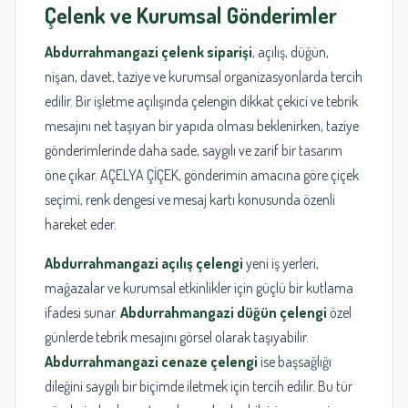
Çelenk ve Kurumsal Gönderimler
Abdurrahmangazi çelenk siparişi
, açılış, düğün,
nişan, davet, taziye ve kurumsal organizasyonlarda tercih
edilir. Bir işletme açılışında çelengin dikkat çekici ve tebrik
mesajını net taşıyan bir yapıda olması beklenirken, taziye
gönderimlerinde daha sade, saygılı ve zarif bir tasarım
öne çıkar. AÇELYA ÇİÇEK, gönderimin amacına göre çiçek
seçimi, renk dengesi ve mesaj kartı konusunda özenli
hareket eder.
Abdurrahmangazi açılış çelengi
yeni iş yerleri,
mağazalar ve kurumsal etkinlikler için güçlü bir kutlama
ifadesi sunar.
Abdurrahmangazi düğün çelengi
özel
günlerde tebrik mesajını görsel olarak taşıyabilir.
Abdurrahmangazi cenaze çelengi
ise başsağlığı
dileğini saygılı bir biçimde iletmek için tercih edilir. Bu tür