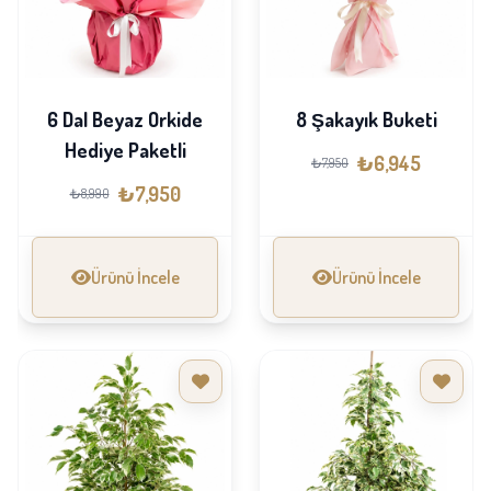
6 Dal Beyaz Orkide
8 Şakayık Buketi
Hediye Paketli
₺6,945
₺7,950
₺7,950
₺8,990
Ürünü İncele
Ürünü İncele