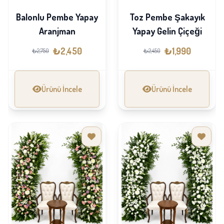
Balonlu Pembe Yapay
Toz Pembe Şakayık
Aranjman
Yapay Gelin Çiçeği
₺2,450
₺1,990
₺2,750
₺2,450
Ürünü İncele
Ürünü İncele