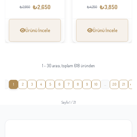
₺2,650
₺3,850
₺2,950
₺4,250
Ürünü İncele
Ürünü İncele
1 - 30 arası, toplam 618 üründen
‹
1
2
3
4
5
6
7
8
9
10
...
20
21
›
Sayfa 1 / 21