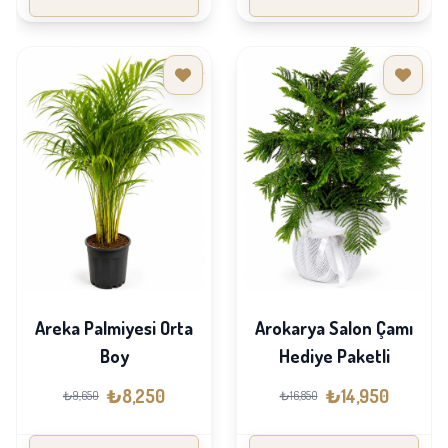
Areka Palmiyesi Orta
Arokarya Salon Çamı
Boy
Hediye Paketli
₺8,250
₺14,950
₺9,650
₺16,850