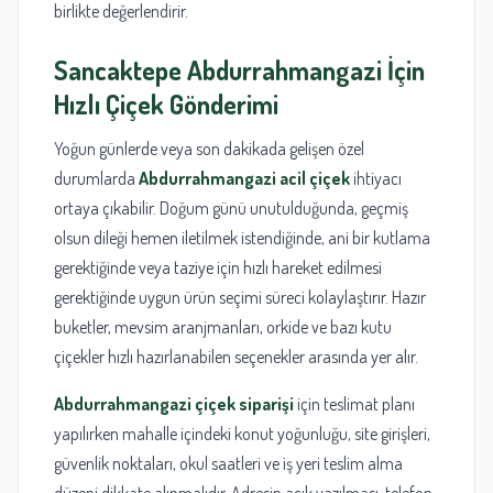
birlikte değerlendirir.
Sancaktepe Abdurrahmangazi İçin
Hızlı Çiçek Gönderimi
Yoğun günlerde veya son dakikada gelişen özel
durumlarda
Abdurrahmangazi acil çiçek
ihtiyacı
ortaya çıkabilir. Doğum günü unutulduğunda, geçmiş
olsun dileği hemen iletilmek istendiğinde, ani bir kutlama
gerektiğinde veya taziye için hızlı hareket edilmesi
gerektiğinde uygun ürün seçimi süreci kolaylaştırır. Hazır
buketler, mevsim aranjmanları, orkide ve bazı kutu
çiçekler hızlı hazırlanabilen seçenekler arasında yer alır.
Abdurrahmangazi çiçek siparişi
için teslimat planı
yapılırken mahalle içindeki konut yoğunluğu, site girişleri,
güvenlik noktaları, okul saatleri ve iş yeri teslim alma
düzeni dikkate alınmalıdır. Adresin açık yazılması, telefon