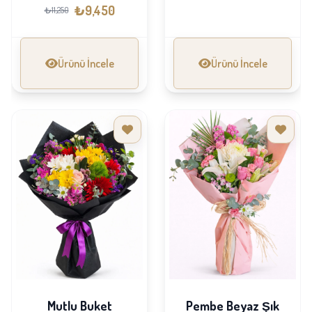
Çelengi
₺9,450
₺11,250
Ürünü İncele
Ürünü İncele
Mutlu Buket
Pembe Beyaz Şık