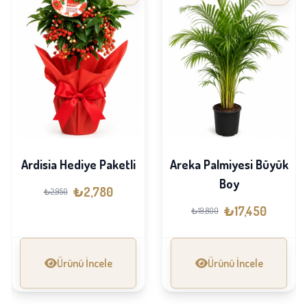
Ardisia Hediye Paketli
Areka Palmiyesi Büyük
Boy
₺2,780
₺2,950
₺17,450
₺19,800
Ürünü İncele
Ürünü İncele