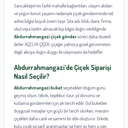
Sancaktepe’nin farklı mahalle bağlantıları, ulaşım aksları
ve yoğun konut yaşamı nedeniyle çiçek gönderiminde net
adres bilgisi büyük önem taşır. Site adı, blok, daire, firma,
okul veya teslim alınacak kişi bilgisi doğru verildiğinde
Abdurrahmangazi çiçek gönder
süreci daha düzenli
ilerler. AÇELYA ÇİÇEK, çiçeğin yalnızca güzel görünmesini
değil, alıcıya doğru duygu ile ulaşmasını da hedefler.
Abdurrahmangazi’de Çiçek Siparişi
Nasıl Seçilir?
Abdurrahmangazi buket
seçenekleri doğum günü,
geçmiş olsun, tebrik, teşekkür, özür, yıl dönümü ve
kutlama gönderimleri için sık tercih edilir. Gül buketleri
duygusal mesajlar için güçlü bir tercih olurken, mevsim
çiçekleri daha canlı ve samimi bir etki oluşturur. Orkide,
kutu çiçek ve zarif aranjmanlar ise hem ev hem iş yeri