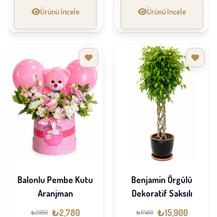
Ürünü İncele
Ürünü İncele
Balonlu Pembe Kutu
Benjamin Örgülü
Aranjman
Dekoratif Saksılı
₺2,780
₺15,900
₺2,950
₺17,450